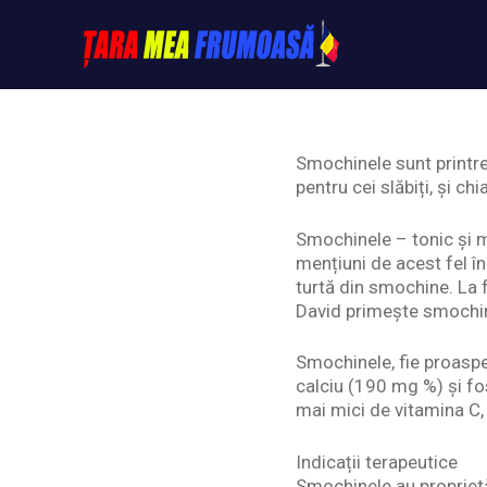
Skip
to
content
Tarameafrumoasa
Smochinele sunt printre 
pentru cei slăbiți, și c
Smochinele – tonic și m
mențiuni de acest fel în
turtă din smochine. La f
David primește smochine 
Smochinele, fie proaspe
calciu (190 mg %) și fos
mai mici de vitamina C
Indicații terapeutice
Smochinele au propriet