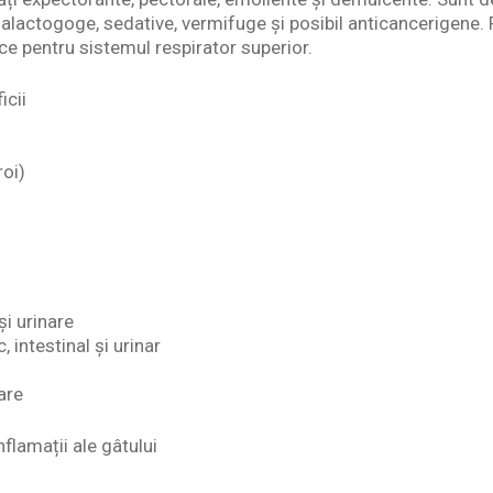
 galactogoge, sedative, vermifuge și posibil anticancerigene. P
e pentru sistemul respirator superior.
cii
roi)
și urinare
 intestinal și urinar
are
nflamații ale gâtului