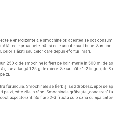
fectele energizante ale smochinelor, acestea se pot consuma
. Atât cele proaspete, cât și cele uscate sunt bune. Sunt indi
or, celor slăbiți sau celor care depun eforturi mari.
pun 250 g de smochine la fiert pe bain-marie în 500 ml de a
ă și se adaugă 125 g de miere. Se iau câte 1-2 linguri, de 3 or
pe zi.
u furuncule. Smochinele se fierb și se zdrobesc, apoi se ap
i pe zi, câte zile la rând. Smochinele grăbește „coacerea” fur
ecoct expectorant. Se fierb 2-3 fructe cu o cană cu apă câte