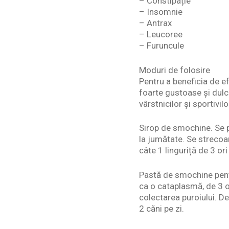
– Constipație
– Insomnie
– Antrax
– Leucoree
– Furuncule
Moduri de folosire
Pentru a beneficia de e
foarte gustoase și dulci
vârstnicilor și sportivil
Sirop de smochine. Se 
la jumătate. Se strecoar
câte 1 linguriță de 3 ori 
Pastă de smochine pentr
ca o cataplasmă, de 3 or
colectarea puroiului. D
2 căni pe zi.