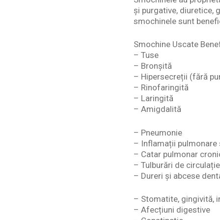
și purgative, diuretice,
smochinele sunt benefic
Smochine Uscate Benefi
– Tuse
– Bronșită
– Hipersecreții (fără pu
– Rinofaringită
– Laringită
– Amigdalită
– Pneumonie
– Inflamații pulmonare 
– Catar pulmonar cronic,
– Tulburări de circulație
– Dureri și abcese dent
– Stomatite, gingivită, i
– Afecțiuni digestive