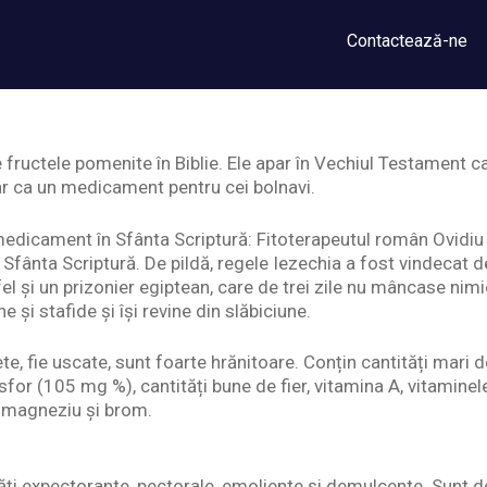
Contactează-ne
fructele pomenite în Biblie. Ele apar în Vechiul Testament ca
hiar ca un medicament pentru cei bolnavi.
edicament în Sfânta Scriptură: Fitoterapeutul român Ovidiu 
 Sfânta Scriptură. De pildă, regele Iezechia a fost vindecat 
el și un prizonier egiptean, care de trei zile nu mâncase nimic
și stafide și își revine din slăbiciune.
te, fie uscate, sunt foarte hrănitoare. Conțin cantități mari
for (105 mg %), cantități bune de fier, vitamina A, vitaminele 
, magneziu și brom.
ăți expectorante, pectorale, emoliente și demulcente. Sunt 