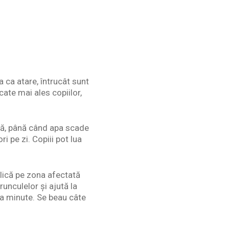
 ca atare, întrucât sunt
cate mai ales copiilor,
pă, până când apa scade
i pe zi. Copiii pot lua
lică pe zona afectată
unculelor și ajută la
va minute. Se beau câte