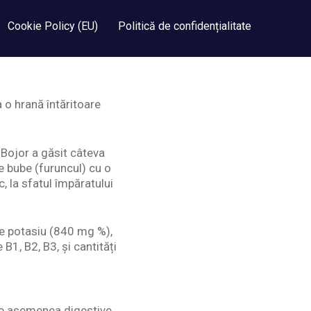
Cookie Policy (EU)
Politică de confidențialitate
 o hrană întăritoare
Bojor a găsit câteva
de bube (furuncul) cu o
, la sfatul împăratului
 de potasiu (840 mg %),
B1, B2, B3, și cantități
de asemenea digestive