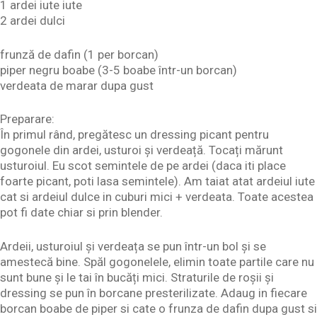
1 ardei iute iute
2 ardei dulci
frunză de dafin (1 per borcan)
piper negru boabe (3-5 boabe într-un borcan)
verdeata de marar dupa gust
Preparare:
În primul rând, pregătesc un dressing picant pentru
gogonele din ardei, usturoi și verdeață. Tocați mărunt
usturoiul. Eu scot semintele de pe ardei (daca iti place
foarte picant, poti lasa semintele). Am taiat atat ardeiul iute
cat si ardeiul dulce in cuburi mici + verdeata. Toate acestea
pot fi date chiar si prin blender.
Ardeii, usturoiul și verdeața se pun într-un bol și se
amestecă bine. Spăl gogonelele, elimin toate partile care nu
sunt bune și le tai în bucăți mici. Straturile de roșii și
dressing se pun în borcane presterilizate. Adaug in fiecare
borcan boabe de piper si cate o frunza de dafin dupa gust si