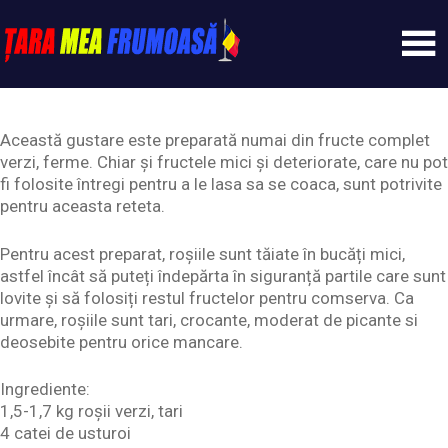
Skip
to
content
Tarameafrumoasa
Această gustare este preparată numai din fructe complet
verzi, ferme. Chiar și fructele mici și deteriorate, care nu pot
fi folosite întregi pentru a le lasa sa se coaca, sunt potrivite
pentru aceasta reteta.
Pentru acest preparat, roșiile sunt tăiate în bucăți mici,
astfel încât să puteți îndepărta în siguranță partile care sunt
lovite și să folosiți restul fructelor pentru comserva. Ca
urmare, roșiile sunt tari, crocante, moderat de picante si
deosebite pentru orice mancare.
Ingrediente:
1,5-1,7 kg roșii verzi, tari
4 catei de usturoi