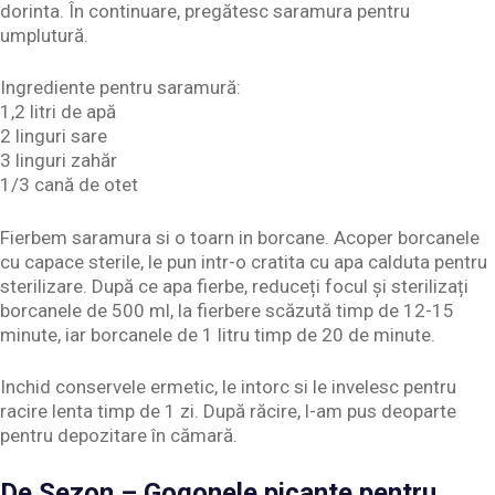
dorinta. În continuare, pregătesc saramura pentru
umplutură.
Ingrediente pentru saramură:
1,2 litri de apă
2 linguri sare
3 linguri zahăr
1/3 cană de otet
Fierbem saramura si o toarn in borcane. Acoper borcanele
cu capace sterile, le pun intr-o cratita cu apa calduta pentru
sterilizare. După ce apa fierbe, reduceți focul și sterilizați
borcanele de 500 ml, la fierbere scăzută timp de 12-15
minute, iar borcanele de 1 litru timp de 20 de minute.
Inchid conservele ermetic, le intorc si le invelesc pentru
racire lenta timp de 1 zi. După răcire, l-am pus deoparte
pentru depozitare în cămară.
De Sezon – Gogonele picante pentru