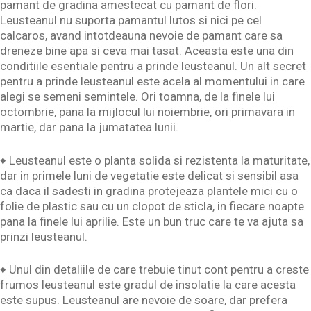
pamant de gradina amestecat cu pamant de flori.
Leusteanul nu suporta pamantul lutos si nici pe cel
calcaros, avand intotdeauna nevoie de pamant care sa
dreneze bine apa si ceva mai tasat. Aceasta este una din
conditiile esentiale pentru a prinde leusteanul. Un alt secret
pentru a prinde leusteanul este acela al momentului in care
alegi se semeni semintele. Ori toamna, de la finele lui
octombrie, pana la mijlocul lui noiembrie, ori primavara in
martie, dar pana la jumatatea lunii.
♦ Leusteanul este o planta solida si rezistenta la maturitate,
dar in primele luni de vegetatie este delicat si sensibil asa
ca daca il sadesti in gradina protejeaza plantele mici cu o
folie de plastic sau cu un clopot de sticla, in fiecare noapte
pana la finele lui aprilie. Este un bun truc care te va ajuta sa
prinzi leusteanul.
♦ Unul din detaliile de care trebuie tinut cont pentru a creste
frumos leusteanul este gradul de insolatie la care acesta
este supus. Leusteanul are nevoie de soare, dar prefera