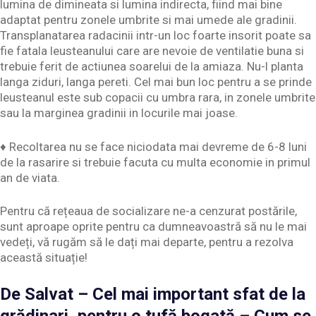
lumina de dimineata si lumina indirecta, fiind mai bine
adaptat pentru zonele umbrite si mai umede ale gradinii.
Transplanatarea radacinii intr-un loc foarte insorit poate sa
fie fatala leusteanului care are nevoie de ventilatie buna si
trebuie ferit de actiunea soarelui de la amiaza. Nu-l planta
langa ziduri, langa pereti. Cel mai bun loc pentru a se prinde
leusteanul este sub copacii cu umbra rara, in zonele umbrite
sau la marginea gradinii in locurile mai joase.
♦ Recoltarea nu se face niciodata mai devreme de 6-8 luni
de la rasarire si trebuie facuta cu multa economie in primul
an de viata.
Pentru că rețeaua de socializare ne-a cenzurat postările,
sunt aproape oprite pentru ca dumneavoastră să nu le mai
vedeți, vă rugăm să le dați mai departe, pentru a rezolva
această situație!
De Salvat – Cel mai important sfat de la
grădinari, pentru o tufă bogată – Cum se