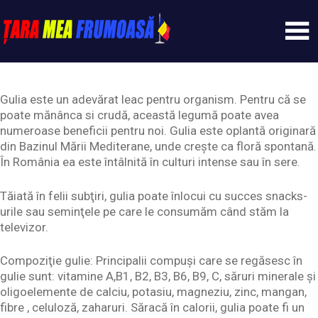
Skip
to
content
Tarameafrumoasa
Gulia este un adevărat leac pentru organism. Pentru că se
poate mănânca si crudă, această legumă poate avea
numeroase beneficii pentru noi. Gulia este oplantă originară
din Bazinul Mării Mediterane, unde creşte ca floră spontană.
În România ea este întâlnită în culturi intense sau în sere.
Tăiată în felii subţiri, gulia poate înlocui cu succes snacks-
urile sau seminţele pe care le consumăm când stăm la
televizor.
Compoziţie gulie: Principalii compuşi care se regăsesc în
gulie sunt: vitamine A,B1, B2, B3, B6, B9, C, săruri minerale şi
oligoelemente de calciu, potasiu, magneziu, zinc, mangan,
fibre , celuloză, zaharuri. Săracă în calorii, gulia poate fi un