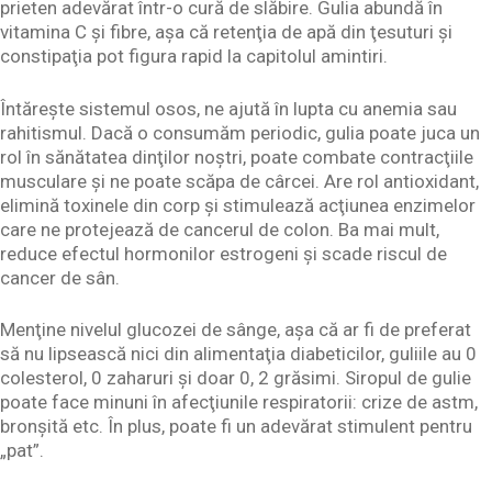
prieten adevărat într-o cură de slăbire. Gulia abundă în
vitamina C şi fibre, aşa că retenţia de apă din ţesuturi şi
constipaţia pot figura rapid la capitolul amintiri.
Întăreşte sistemul osos, ne ajută în lupta cu anemia sau
rahitismul. Dacă o consumăm periodic, gulia poate juca un
rol în sănătatea dinţilor noştri, poate combate contracţiile
musculare şi ne poate scăpa de cârcei. Are rol antioxidant,
elimină toxinele din corp şi stimulează acţiunea enzimelor
care ne protejează de cancerul de colon. Ba mai mult,
reduce efectul hormonilor estrogeni şi scade riscul de
cancer de sân.
Menţine nivelul glucozei de sânge, aşa că ar fi de preferat
să nu lipsească nici din alimentaţia diabeticilor, guliile au 0
colesterol, 0 zaharuri şi doar 0, 2 grăsimi. Siropul de gulie
poate face minuni în afecţiunile respiratorii: crize de astm,
bronşită etc. În plus, poate fi un adevărat stimulent pentru
„pat”.