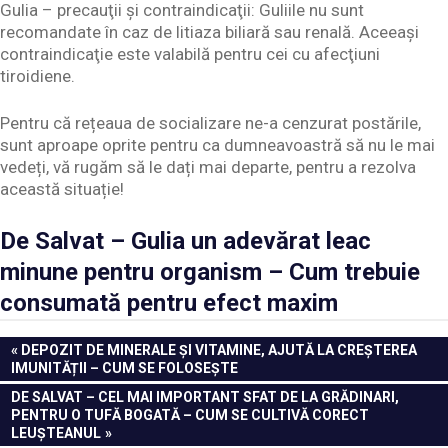
Gulia – precauţii şi contraindicaţii: Guliile nu sunt
recomandate în caz de litiaza biliară sau renală. Aceeaşi
contraindicaţie este valabilă pentru cei cu afecţiuni
tiroidiene.
Pentru că rețeaua de socializare ne-a cenzurat postările,
sunt aproape oprite pentru ca dumneavoastră să nu le mai
vedeți, vă rugăm să le dați mai departe, pentru a rezolva
această situație!
De Salvat – Gulia un adevărat leac
minune pentru organism – Cum trebuie
consumată pentru efect maxim
Navigare
PREVIOUS
DEPOZIT DE MINERALE ȘI VITAMINE, AJUTĂ LA CREȘTEREA
POST:
IMUNITĂȚII – CUM SE FOLOSEȘTE
în
NEXT
DE SALVAT – CEL MAI IMPORTANT SFAT DE LA GRĂDINARI,
articole
POST:
PENTRU O TUFĂ BOGATĂ – CUM SE CULTIVĂ CORECT
LEUȘTEANUL