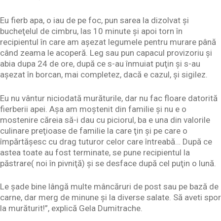
Eu fierb apa, o iau de pe foc, pun sarea la dizolvat şi
bucheţelul de cimbru, las 10 minute şi apoi torn în
recipientul în care am aşezat legumele pentru murare până
când zeama le acoperă. Leg sau pun capacul provizoriu şi
abia dupa 24 de ore, după ce s-au înmuiat puţin şi s-au
aşezat în borcan, mai completez, dacă e cazul, şi sigilez.
Eu nu vântur niciodată murăturile, dar nu fac floare datorită
fierberii apei. Aşa am moştenit din familie şi nu e o
mostenire căreia să-i dau cu piciorul, ba e una din valorile
culinare preţioase de familie la care ţin şi pe care o
împărtăşesc cu drag tuturor celor care întreabă… După ce
astea toate au fost terminate, se pune recipientul la
păstrare( noi în pivniţă) şi se desface după cel puţin o lună.
Le şade bine lângă multe mâncăruri de post sau pe bază de
carne, dar merg de minune şi la diverse salate. Să aveti spor
la murăturit!”, explică Gela Dumitrache.