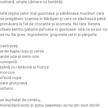
culinară, umple cămara cu bunătăţi.
Iată reţeta celor mai gustoase şi sănătoase murături care
se pregătesc toamna în Bărăgan şi care se păstrează până
primăvara la fel de crocante şi aromate. Nu rata: Reteta
ideala pentru galuste pufoase si gustoase: iata ce sa pui ca
sa nu dai gres: Ingrediente: gogonele verzi şi pârguite
castraveţi
ardei kapia roşu şi verde
ardei iute şi semi-iute
conopidă
ţelină cu rădăcină şi frunze
morcovi
sfeclă roşie
sare grunjoasă
usturoi,
un bucheţel de cimbru,
mere(dacă aveţi şi gutui, pepenaşi, eu nu am avut decât