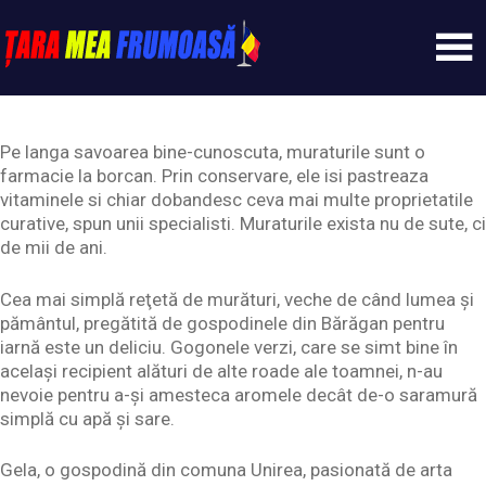
Skip
to
content
Tarameafrumoasa
Pe langa savoarea bine-cunoscuta, muraturile sunt o
farmacie la borcan. Prin conservare, ele isi pastreaza
vitaminele si chiar dobandesc ceva mai multe proprietatile
curative, spun unii specialisti. Muraturile exista nu de sute, ci
de mii de ani.
Cea mai simplă reţetă de murături, veche de când lumea şi
pământul, pregătită de gospodinele din Bărăgan pentru
iarnă este un deliciu. Gogonele verzi, care se simt bine în
acelaşi recipient alături de alte roade ale toamnei, n-au
nevoie pentru a-şi amesteca aromele decât de-o saramură
simplă cu apă şi sare.
Gela, o gospodină din comuna Unirea, pasionată de arta