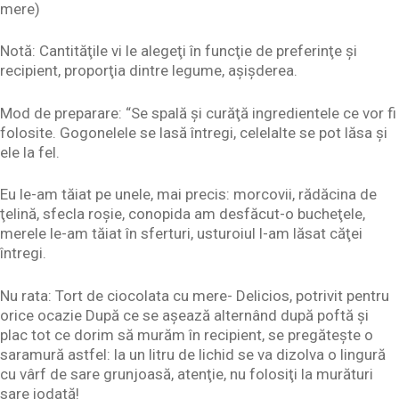
mere)
Notă: Cantităţile vi le alegeţi în funcţie de preferinţe şi
recipient, proporţia dintre legume, aşişderea.
Mod de preparare: “Se spală şi curăţă ingredientele ce vor fi
folosite. Gogonelele se lasă întregi, celelalte se pot lăsa şi
ele la fel.
Eu le-am tăiat pe unele, mai precis: morcovii, rădăcina de
ţelină, sfecla roşie, conopida am desfăcut-o bucheţele,
merele le-am tăiat în sferturi, usturoiul l-am lăsat căţei
întregi.
Nu rata: Tort de ciocolata cu mere- Delicios, potrivit pentru
orice ocazie După ce se aşează alternând după poftă şi
plac tot ce dorim să murăm în recipient, se pregăteşte o
saramură astfel: la un litru de lichid se va dizolva o lingură
cu vârf de sare grunjoasă, atenţie, nu folosiţi la murături
sare iodată!