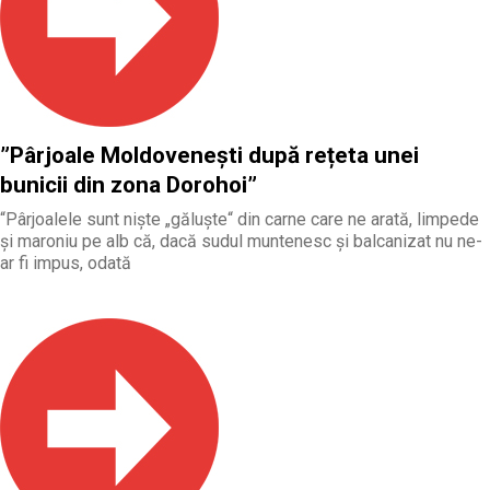
”Pârjoale Moldovenești după rețeta unei
bunicii din zona Dorohoi”
“Pârjoalele sunt nişte „găluşte“ din carne care ne arată, limpede
şi maroniu pe alb că, dacă sudul muntenesc şi balcanizat nu ne-
ar fi impus, odată