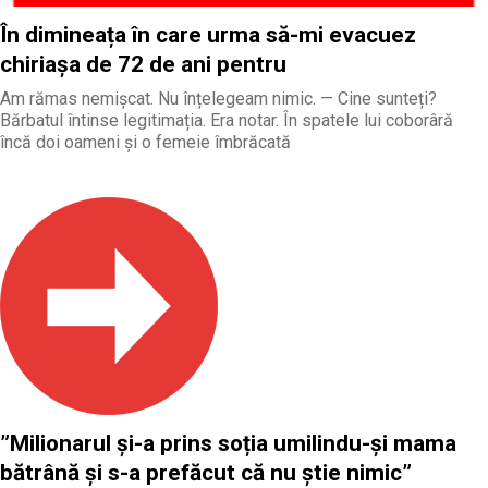
În dimineața în care urma să-mi evacuez
chiriașa de 72 de ani pentru
Am rămas nemișcat. Nu înțelegeam nimic. — Cine sunteți?
Bărbatul întinse legitimația. Era notar. În spatele lui coborâră
încă doi oameni și o femeie îmbrăcată
”Milionarul și-a prins soția umilindu-și mama
bătrână și s-a prefăcut că nu știe nimic”