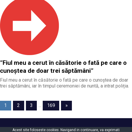
”Fiul meu a cerut în căsătorie o fată pe care o
cunoștea de doar trei săptămâni”
Fiul meu a cerut în căsătorie o fată pe care o cunoștea de doar
trei săptămâni, iar în timpul ceremoniei de nuntă, a intrat poliția.
Paginație
Next
1
2
3
…
169
»
Posts
articole
Powered by
WordPress
and
Gridbox
.
Acest site foloseste
cookies
. Navigand in continuare, va exprimati