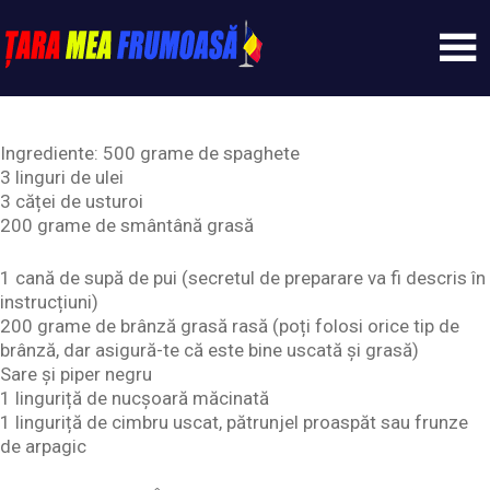
Skip
to
content
Tarameafrumoasa
Ingrediente: 500 grame de spaghete
3 linguri de ulei
3 căței de usturoi
200 grame de smântână grasă
1 cană de supă de pui (secretul de preparare va fi descris în
instrucțiuni)
200 grame de brânză grasă rasă (poți folosi orice tip de
brânză, dar asigură-te că este bine uscată și grasă)
Sare și piper negru
1 linguriță de nucșoară măcinată
1 linguriță de cimbru uscat, pătrunjel proaspăt sau frunze
de arpagic