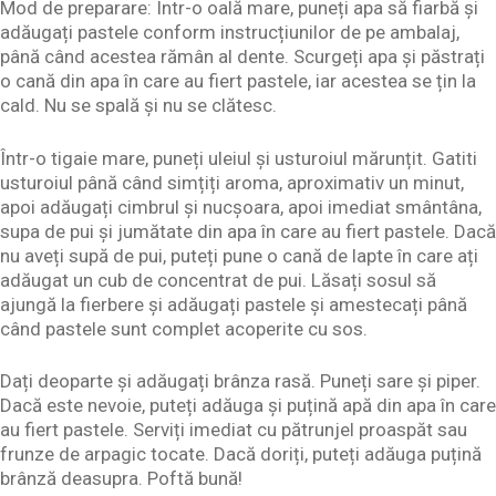
Mod de preparare: Într-o oală mare, puneți apa să fiarbă și
adăugați pastele conform instrucțiunilor de pe ambalaj,
până când acestea rămân al dente. Scurgeți apa și păstrați
o cană din apa în care au fiert pastele, iar acestea se țin la
cald. Nu se spală și nu se clătesc.
Într-o tigaie mare, puneți uleiul și usturoiul mărunțit. Gatiti
usturoiul până când simțiți aroma, aproximativ un minut,
apoi adăugați cimbrul și nucșoara, apoi imediat smântâna,
supa de pui și jumătate din apa în care au fiert pastele. Dacă
nu aveți supă de pui, puteți pune o cană de lapte în care ați
adăugat un cub de concentrat de pui. Lăsați sosul să
ajungă la fierbere și adăugați pastele și amestecați până
când pastele sunt complet acoperite cu sos.
Dați deoparte și adăugați brânza rasă. Puneți sare și piper.
Dacă este nevoie, puteți adăuga și puțină apă din apa în care
au fiert pastele. Serviți imediat cu pătrunjel proaspăt sau
frunze de arpagic tocate. Dacă doriți, puteți adăuga puțină
brânză deasupra. Poftă bună!