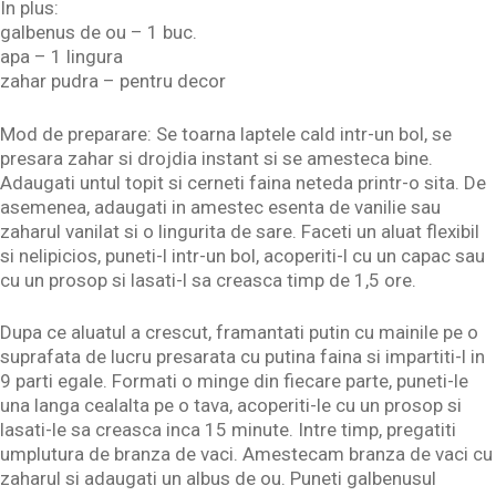
In plus:
galbenus de ou – 1 buc.
apa – 1 lingura
zahar pudra – pentru decor
Mod de preparare: Se toarna laptele cald intr-un bol, se
presara zahar si drojdia instant si se amesteca bine.
Adaugati untul topit si cerneti faina neteda printr-o sita. De
asemenea, adaugati in amestec esenta de vanilie sau
zaharul vanilat si o lingurita de sare. Faceti un aluat flexibil
si nelipicios, puneti-l intr-un bol, acoperiti-l cu un capac sau
cu un prosop si lasati-l sa creasca timp de 1,5 ore.
Dupa ce aluatul a crescut, framantati putin cu mainile pe o
suprafata de lucru presarata cu putina faina si impartiti-l in
9 parti egale. Formati o minge din fiecare parte, puneti-le
una langa cealalta pe o tava, acoperiti-le cu un prosop si
lasati-le sa creasca inca 15 minute. Intre timp, pregatiti
umplutura de branza de vaci. Amestecam branza de vaci cu
zaharul si adaugati un albus de ou. Puneti galbenusul