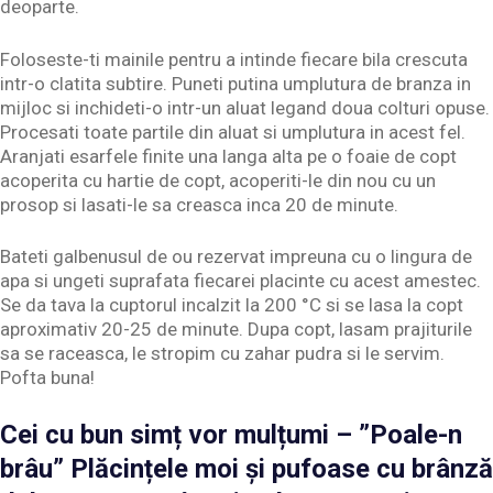
deoparte.
Foloseste-ti mainile pentru a intinde fiecare bila crescuta
intr-o clatita subtire. Puneti putina umplutura de branza in
mijloc si inchideti-o intr-un aluat legand doua colturi opuse.
Procesati toate partile din aluat si umplutura in acest fel.
Aranjati esarfele finite una langa alta pe o foaie de copt
acoperita cu hartie de copt, acoperiti-le din nou cu un
prosop si lasati-le sa creasca inca 20 de minute.
Bateti galbenusul de ou rezervat impreuna cu o lingura de
apa si ungeti suprafata fiecarei placinte cu acest amestec.
Se da tava la cuptorul incalzit la 200 °C si se lasa la copt
aproximativ 20-25 de minute. Dupa copt, lasam prajiturile
sa se raceasca, le stropim cu zahar pudra si le servim.
Pofta buna!
Cei cu bun simț vor mulțumi – ”Poale-n
brâu” Plăcințele moi și pufoase cu brânză