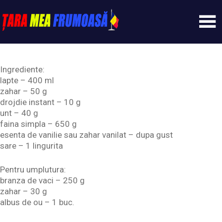
Skip
to
content
Tarameafrumoasa
Ingrediente:
lapte – 400 ml
zahar – 50 g
drojdie instant – 10 g
unt – 40 g
faina simpla – 650 g
esenta de vanilie sau zahar vanilat – dupa gust
sare – 1 lingurita
Pentru umplutura:
branza de vaci – 250 g
zahar – 30 g
albus de ou – 1 buc.