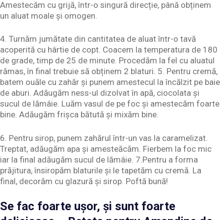
Amestecăm cu grijă, într-o singură direcție, până obținem
un aluat moale și omogen.
4. Turnăm jumătate din cantitatea de aluat într-o tavă
acoperită cu hârtie de copt. Coacem la temperatura de 180
de grade, timp de 25 de minute. Procedăm la fel cu aluatul
rămas, în final trebuie să obținem 2 blaturi. 5. Pentru cremă,
batem ouăle cu zahăr și punem amestecul la încălzit pe baie
de aburi. Adăugăm ness-ul dizolvat în apă, ciocolata și
sucul de lămâie. Luăm vasul de pe foc și amestecăm foarte
bine. Adăugăm frișca bătută și mixăm bine.
6. Pentru sirop, punem zahărul într-un vas la caramelizat.
Treptat, adăugăm apa și amesteăcăm. Fierbem la foc mic
iar la final adăugăm sucul de lămâie. 7.Pentru a forma
prăjitura, însiropăm blaturile și le tapetăm cu cremă. La
final, decorăm cu glazură și sirop. Poftă bună!
Se fac foarte ușor, și sunt foarte