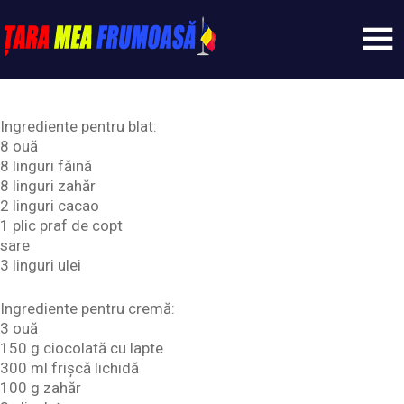
Skip
to
content
Tarameafrumoasa
Ingrediente pentru blat:
8 ouă
8 linguri făină
8 linguri zahăr
2 linguri cacao
1 plic praf de copt
sare
3 linguri ulei
Ingrediente pentru cremă:
3 ouă
150 g ciocolată cu lapte
300 ml frișcă lichidă
100 g zahăr