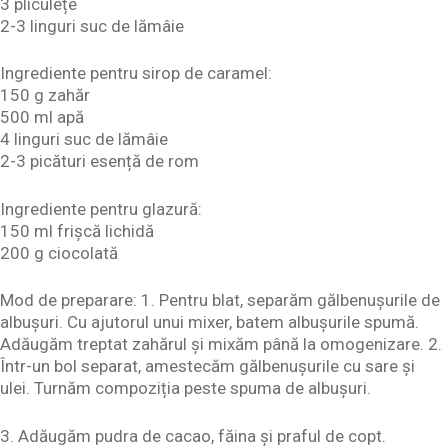
3 pliculețe
2-3 linguri suc de lămâie
Ingrediente pentru sirop de caramel:
150 g zahăr
500 ml apă
4 linguri suc de lămâie
2-3 picături esență de rom
Ingrediente pentru glazură:
150 ml frișcă lichidă
200 g ciocolată
Mod de preparare: 1. Pentru blat, separăm gălbenușurile de
albușuri. Cu ajutorul unui mixer, batem albușurile spumă.
Adăugăm treptat zahărul și mixăm până la omogenizare. 2.
Într-un bol separat, amestecăm gălbenușurile cu sare și
ulei. Turnăm compoziția peste spuma de albușuri.
3. Adăugăm pudra de cacao, făina și praful de copt.