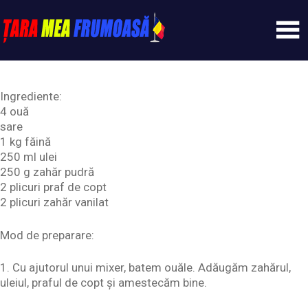
Skip
to
content
Tarameafrumoasa
Ingrediente:
4 ouă
sare
1 kg făină
250 ml ulei
250 g zahăr pudră
2 plicuri praf de copt
2 plicuri zahăr vanilat
Mod de preparare:
1. Cu ajutorul unui mixer, batem ouăle. Adăugăm zahărul,
uleiul, praful de copt și amestecăm bine.