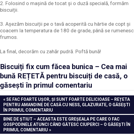
2. Folosind o mașină de tocat și o duză specială, formăm
biscuiții.
3. Așezăm biscuiții pe o tavă acoperită cu hârtie de copt și
coacem la temperatura de 180 de grade, până se rumenesc
frumos.
La final, decorăm cu zahăr pudră. Poftă bună!
Biscuiți fix cum făcea bunica – Cea mai
bună REȚETĂ pentru biscuiți de casă, o
găsești în primul comentariu
Navigare
PREVIOUS
SE FAC FOARTE UȘOR, ȘI SUNT FOARTE DELICIOASE – REȚETA
POST:
PENTRU AMANDINE DE CASĂ CU NESS, GLAZURATE, O GĂSEȘTI
în
ÎN PRIMUL COMENTARIU
articole
NEXT
BINE DE ȘTIUT – ACEASTA ESTE GREȘEALA PE CARE O FAC
POST:
GOSPODINELE ATUNCI CÂND GĂTESC CIUPERCI – O GĂSEȘTI ÎN
PRIMUL COMENTARIU