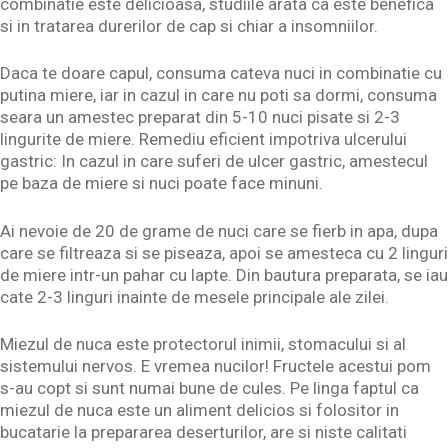
combinatie este delicioasa, studiile arata ca este benefica
si in tratarea durerilor de cap si chiar a insomniilor.
Daca te doare capul, consuma cateva nuci in combinatie cu
putina miere, iar in cazul in care nu poti sa dormi, consuma
seara un amestec preparat din 5-10 nuci pisate si 2-3
lingurite de miere. Remediu eficient impotriva ulcerului
gastric: In cazul in care suferi de ulcer gastric, amestecul
pe baza de miere si nuci poate face minuni.
Ai nevoie de 20 de grame de nuci care se fierb in apa, dupa
care se filtreaza si se piseaza, apoi se amesteca cu 2 linguri
de miere intr-un pahar cu lapte. Din bautura preparata, se iau
cate 2-3 linguri inainte de mesele principale ale zilei.
Miezul de nuca este protectorul inimii, stomacului si al
sistemului nervos. E vremea nucilor! Fructele acestui pom
s-au copt si sunt numai bune de cules. Pe linga faptul ca
miezul de nuca este un aliment delicios si folositor in
bucatarie la prepararea deserturilor, are si niste calitati