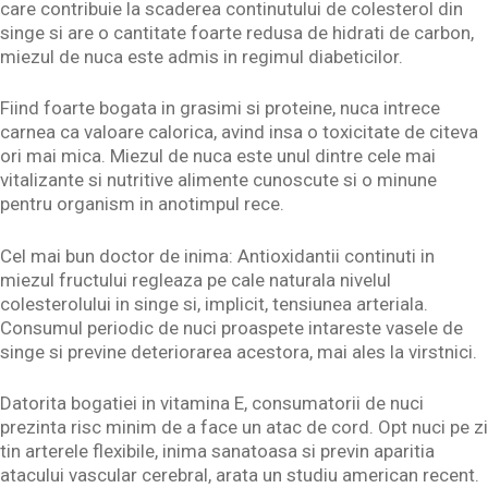
care contribuie la scaderea continutului de colesterol din
singe si are o cantitate foarte redusa de hidrati de carbon,
miezul de nuca este admis in regimul diabeticilor.
Fiind foarte bogata in grasimi si proteine, nuca intrece
carnea ca valoare calorica, avind insa o toxicitate de citeva
ori mai mica. Miezul de nuca este unul dintre cele mai
vitalizante si nutritive alimente cunoscute si o minune
pentru organism in anotimpul rece.
Cel mai bun doctor de inima: Antioxidantii continuti in
miezul fructului regleaza pe cale naturala nivelul
colesterolului in singe si, implicit, tensiunea arteriala.
Consumul periodic de nuci proaspete intareste vasele de
singe si previne deteriorarea acestora, mai ales la virstnici.
Datorita bogatiei in vitamina E, consumatorii de nuci
prezinta risc minim de a face un atac de cord. Opt nuci pe zi
tin arterele flexibile, inima sanatoasa si previn aparitia
atacului vascular cerebral, arata un studiu american recent.