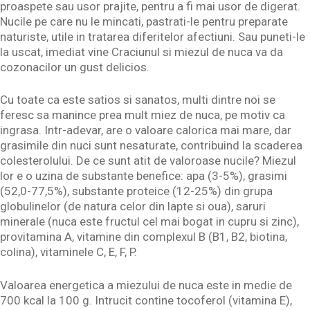
proaspete sau usor prajite, pentru a fi mai usor de digerat.
Nucile pe care nu le mincati, pastrati-le pentru preparate
naturiste, utile in tratarea diferitelor afectiuni. Sau puneti-le
la uscat, imediat vine Craciunul si miezul de nuca va da
cozonacilor un gust delicios.
Cu toate ca este satios si sanatos, multi dintre noi se
feresc sa manince prea mult miez de nuca, pe motiv ca
ingrasa. Intr-adevar, are o valoare calorica mai mare, dar
grasimile din nuci sunt nesaturate, contribuind la scaderea
colesterolului. De ce sunt atit de valoroase nucile? Miezul
lor e o uzina de substante benefice: apa (3-5%), grasimi
(52,0-77,5%), substante proteice (12-25%) din grupa
globulinelor (de natura celor din lapte si oua), saruri
minerale (nuca este fructul cel mai bogat in cupru si zinc),
provitamina A, vitamine din complexul B (B1, B2, biotina,
colina), vitaminele C, E, F, P.
Valoarea energetica a miezului de nuca este in medie de
700 kcal la 100 g. Intrucit contine tocoferol (vitamina E),