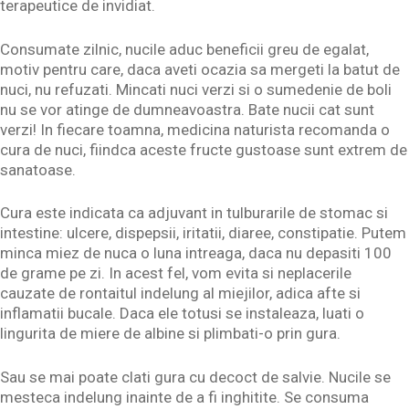
terapeutice de invidiat.
Consumate zilnic, nucile aduc beneficii greu de egalat,
motiv pentru care, daca aveti ocazia sa mergeti la batut de
nuci, nu refuzati. Mincati nuci verzi si o sumedenie de boli
nu se vor atinge de dumneavoastra. Bate nucii cat sunt
verzi! In fiecare toamna, medicina naturista recomanda o
cura de nuci, fiindca aceste fructe gustoase sunt extrem de
sanatoase.
Cura este indicata ca adjuvant in tulburarile de stomac si
intestine: ulcere, dispepsii, iritatii, diaree, constipatie. Putem
minca miez de nuca o luna intreaga, daca nu depasiti 100
de grame pe zi. In acest fel, vom evita si neplacerile
cauzate de rontaitul indelung al miejilor, adica afte si
inflamatii bucale. Daca ele totusi se instaleaza, luati o
lingurita de miere de albine si plimbati-o prin gura.
Sau se mai poate clati gura cu decoct de salvie. Nucile se
mesteca indelung inainte de a fi inghitite. Se consuma