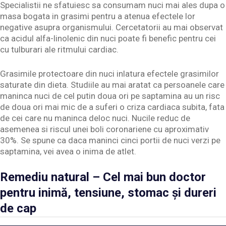
Specialistii ne sfatuiesc sa consumam nuci mai ales dupa o
masa bogata in grasimi pentru a atenua efectele lor
negative asupra organismului. Cercetatorii au mai observat
ca acidul alfa-linolenic din nuci poate fi benefic pentru cei
cu tulburari ale ritmului cardiac.
Grasimile protectoare din nuci inlatura efectele grasimilor
saturate din dieta. Studiile au mai aratat ca persoanele care
maninca nuci de cel putin doua ori pe saptamina au un risc
de doua ori mai mic de a suferi o criza cardiaca subita, fata
de cei care nu maninca deloc nuci. Nucile reduc de
asemenea si riscul unei boli coronariene cu aproximativ
30%. Se spune ca daca maninci cinci portii de nuci verzi pe
saptamina, vei avea o inima de atlet.
Remediu natural – Cel mai bun doctor
pentru inimă, tensiune, stomac și dureri
de cap