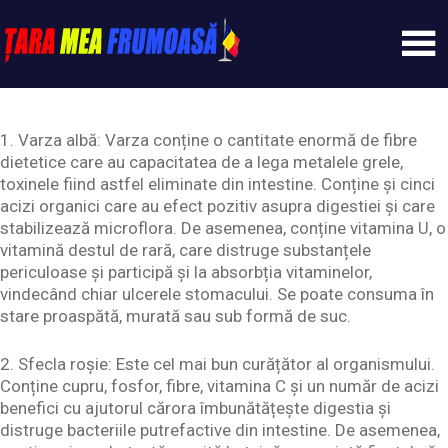
Skip
to
content
Tarameafrumoasa
1. Varza albă: Varza conține o cantitate enormă de fibre
dietetice care au capacitatea de a lega metalele grele,
toxinele fiind astfel eliminate din intestine. Conține și cinci
acizi organici care au efect pozitiv asupra digestiei și care
stabilizează microflora. De asemenea, conține vitamina U, o
vitamină destul de rară, care distruge substanțele
periculoase și participă și la absorbția vitaminelor,
vindecând chiar ulcerele stomacului. Se poate consuma în
stare proaspătă, murată sau sub formă de suc.
2. Sfecla roșie: Este cel mai bun curățător al organismului.
Conține cupru, fosfor, fibre, vitamina C și un număr de acizi
benefici cu ajutorul cărora îmbunătățește digestia și
distruge bacteriile putrefactive din intestine. De asemenea,