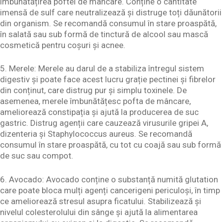
îmbunătățirea poftei de mâncare. Conține o cantitate
imensă de sulf care neutralizează și distruge toți dăunătorii
din organism. Se recomandă consumul în stare proaspătă,
în salată sau sub formă de tinctură de alcool sau mască
cosmetică pentru coșuri și acnee.
5. Merele: Merele au darul de a stabiliza întregul sistem
digestiv și poate face acest lucru grație pectinei și fibrelor
din conținut, care distrug pur și simplu toxinele. De
asemenea, merele îmbunătățesc pofta de mâncare,
ameliorează constipația și ajută la producerea de suc
gastric. Distrug agenții care cauzează virusurile gripei A,
dizenteria și Staphylococcus aureus. Se recomandă
consumul în stare proaspătă, cu tot cu coajă sau sub formă
de suc sau compot.
6. Avocado: Avocado conține o substanță numită glutation
care poate bloca mulți agenți cancerigeni periculoși, în timp
ce ameliorează stresul asupra ficatului. Stabilizează și
nivelul colesterolului din sânge și ajută la alimentarea