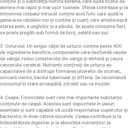
conține și o substanță numită betaină, care ajută ficatul să
elimine mai rapid și mai ușor toxinele. Sfecla contribuie și la
întinerirea corpului întrucât conține acid folic care ajută la
generarea celulelor noi și conține și cuarț, care ameliorează
starea pielii, a unghiilor și a părului. Se poate consuma fiert,
se poate pregăti sub formă de borș, salată sau suc.
3. Usturoiul: Un singur cățel de usturoi conține peste 400
de ingrediente benefice, componente care desfundă vasele
de sânge, reduc colesterolul din sânge și elimină și cauza
cancerului cerebral. Nutrienții conținuți de usturoi au
capacitatea de a distruge formarea ulcerelor de stomac,
omoară viermii, bacilul tubercular și difteria. Se recomandă
consumul în stare proaspătă, zdrobit sau ca mujdei.
4. Ceapa: Fitoncidele sunt cele mai importante substanțe
conținute de ceapă. Acestea sunt depozitate în uleiuri
esențiale și sunt capabile să ucidă majoritatea ciupercilor și
bacteriilor, în doar câteva secunde. Ceapa contribuie și la
îmbunătățirea digestiei și la absorbția nutrienților, la