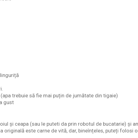
linguriță
i.
(apa trebuie să fie mai puțin de jumătate din tigaie)
pa gust
roiul și ceapa (sau le puteti da prin robotul de bucatarie) și
 originală este carne de vită, dar, bineînțeles, puteți folosi 