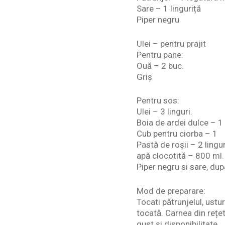
Sare – 1 linguriță
Piper negru
Ulei – pentru prajit
Pentru pane:
Ouă – 2 buc.
Griş
Pentru sos:
Ulei – 3 linguri.
Boia de ardei dulce – 1 
Cub pentru ciorba – 1
Pastă de roșii – 2 lingur
apă clocotită – 800 ml. 
Piper negru si sare, du
Mod de preparare:
Tocati pătrunjelul, ustu
tocată. Carnea din rețeta
gust și disponibilitate.