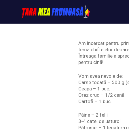
Skip
to
content
Tarameafrumoasa
Am incercat pentru prim
tema chiftelelor deoare
Întreaga familie a apre
pentru cină!
Vom avea nevoie de:
Carne tocată – 500 g (eu
Ceapa – 1 buc.
Orez crud – 1/2 cană
Cartofi – 1 buc.
Pâine – 2 felii
3-4 catei de usturoi
Pătrunjel – 1 legatura 