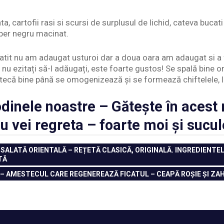
a, cartofii rasi si scursi de surplusul de lichid, cateva bucat
iper negru macinat.
atit nu am adaugat usturoi dar a doua oara am adaugat si a 
 nu ezitați să-l adăugați, este foarte gustos! Se spală bine o
tecă bine până se omogenizează și se formează chiftelele, 
dinele noastre – Gătește în acest
nu vei regreta – foarte moi și sucu
ALATĂ ORIENTALĂ – REȚETĂ CLASICĂ, ORIGINALĂ. INGREDIENTELE
TĂ
– AMESTECUL CARE REGENEREAZĂ FICATUL – CEAPĂ ROŞIE ŞI ZA