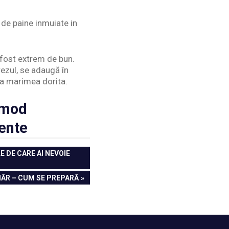
i de paine inmuiate in
fost extrem de bun.
rezul, se adaugă în
la marimea dorita.
 mod
lente
 DE CARE AI NEVOIE
HĂR – CUM SE PREPARĂ