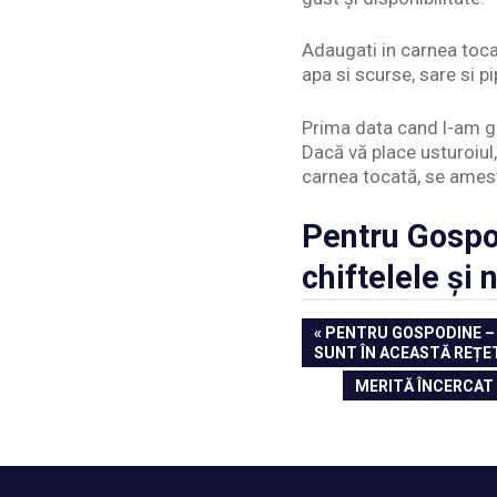
Adaugati in carnea tocat
apa si scurse, sare si p
Prima data cand l-am g
Dacă vă place usturoiul,
carnea tocată, se ames
Pentru Gospo
chiftelele și 
Navigare
PREVIOUS
PENTRU GOSPODINE – S
POST:
SUNT ÎN ACEASTĂ REȚE
în
NEXT
MERITĂ ÎNCERCAT 
articole
POST: