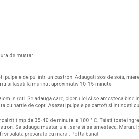
ingura de mustar
 pulpele de pui intr-un castron. Adaugati sos de soia, miere, u
iti si lasati la marinat aproximativ 10-15 minute.
taiem in roti. Se adauga sare, piper, ulei si se amesteca bine 
ata cu hartie de copt. Asezati pulpele pe cartofi si intindeti
ncalzit timp de 35-40 de minute la 180 ° C. Taiati toate ingr
astron. Se adauga mustar, ulei, sare si se amesteca. Mararul
fi si salata presarate cu marar. Pofta buna!