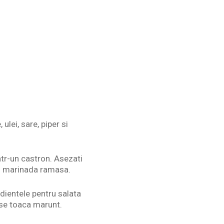
lei, sare, piper si
intr-un castron. Asezati
 cu marinada ramasa.
edientele pentru salata
 se toaca marunt.