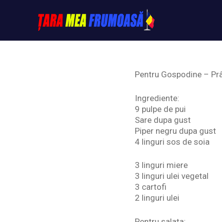
Skip
to
content
Tarameafrumoasa
Pentru Gospodine – Prâ
Ingrediente:
9 pulpe de pui
Sare dupa gust
Piper negru dupa gust
4 linguri sos de soia
3 linguri miere
3 linguri ulei vegetal
3 cartofi
2 linguri ulei
Pentru salata: