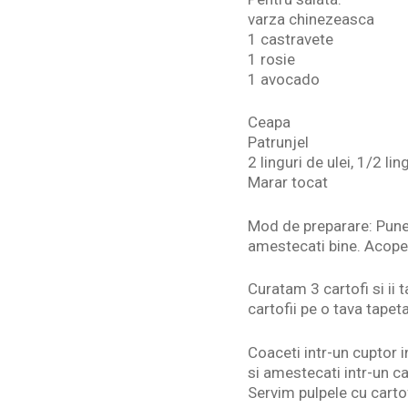
varza chinezeasca
1 castravete
1 rosie
1 avocado
Ceapa
Patrunjel
2 linguri de ulei, 1/2 l
Marar tocat
Mod de preparare: Puneti
amestecati bine. Acoper
Curatam 3 cartofi si ii 
cartofii pe o tava tapet
Coaceti intr-un cuptor i
si amestecati intr-un c
Servim pulpele cu carto