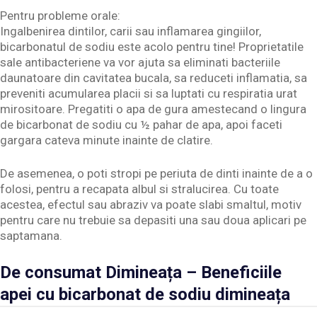
Pentru probleme orale:
Ingalbenirea dintilor, carii sau inflamarea gingiilor,
bicarbonatul de sodiu este acolo pentru tine! Proprietatile
sale antibacteriene va vor ajuta sa eliminati bacteriile
daunatoare din cavitatea bucala, sa reduceti inflamatia, sa
preveniti acumularea placii si sa luptati cu respiratia urat
mirositoare. Pregatiti o apa de gura amestecand o lingura
de bicarbonat de sodiu cu ½ pahar de apa, apoi faceti
gargara cateva minute inainte de clatire.
De asemenea, o poti stropi pe periuta de dinti inainte de a o
folosi, pentru a recapata albul si stralucirea. Cu toate
acestea, efectul sau abraziv va poate slabi smaltul, motiv
pentru care nu trebuie sa depasiti una sau doua aplicari pe
saptamana.
De consumat Dimineața – Beneficiile
apei cu bicarbonat de sodiu dimineața