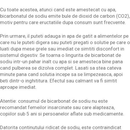
Cu toate acestea, atunci cand este amestecat cu apa,
bicarbonatul de sodiu emite bule de dioxid de carbon (CO2),
motiv pentru care eructatiile dupa consum sunt frecvente.
Prin urmare, il puteti adauga in apa de gatit a alimentelor pe
care nu le puteti digera sau puteti pregati o solutie pe care o
luati dupa mese grele sau imediat ce simtiti disconfort in
sistemul digestiv. Se toarna o lingurita de bicarbonat de
sodiu intr-un pahar inalt cu apa si se amesteca bine pana
cand pulberea se dizolva complet. Lasati sa stea cateva
minute pana cand solutia incepe sa se limpezeasca, apoi
beti dintr-o inghititura. Efectul sau calmant va fi simtit
aproape imediat.
Atentie: consumul de bicarbonat de sodiu nu este
recomandat femeilor insarcinate sau care alapteaza,
copiilor sub 5 ani si persoanelor aflate sub medicamente.
Datorita continutului ridicat de sodiu, este contraindicat