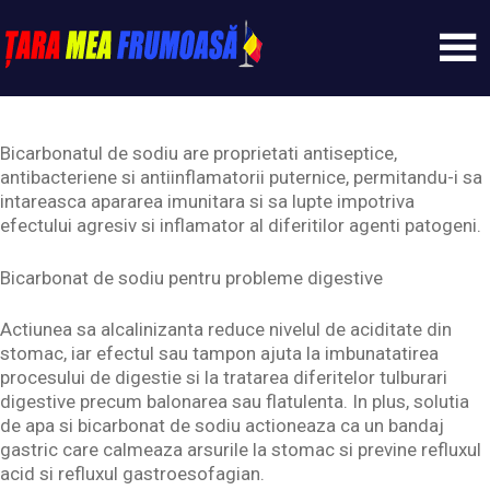
Skip
to
content
Tarameafrumoasa
Bicarbonatul de sodiu are proprietati antiseptice,
antibacteriene si antiinflamatorii puternice, permitandu-i sa
intareasca apararea imunitara si sa lupte impotriva
efectului agresiv si inflamator al diferitilor agenti patogeni.
Bicarbonat de sodiu pentru probleme digestive
Actiunea sa alcalinizanta reduce nivelul de aciditate din
stomac, iar efectul sau tampon ajuta la imbunatatirea
procesului de digestie si la tratarea diferitelor tulburari
digestive precum balonarea sau flatulenta. In plus, solutia
de apa si bicarbonat de sodiu actioneaza ca un bandaj
gastric care calmeaza arsurile la stomac si previne refluxul
acid si refluxul gastroesofagian.