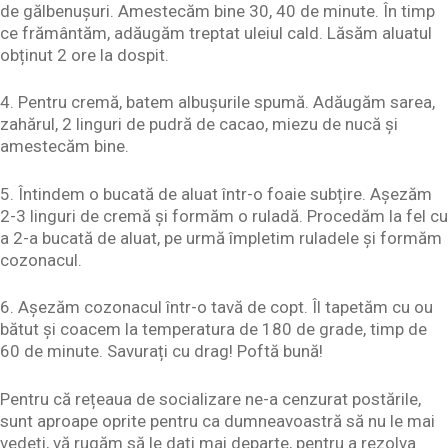
de gălbenușuri. Amestecăm bine 30, 40 de minute. În timp
ce frământăm, adăugăm treptat uleiul cald. Lăsăm aluatul
obținut 2 ore la dospit.
4. Pentru cremă, batem albușurile spumă. Adăugăm sarea,
zahărul, 2 linguri de pudră de cacao, miezu de nucă și
amestecăm bine.
5. Întindem o bucată de aluat într-o foaie subțire. Așezăm
2-3 linguri de cremă și formăm o ruladă. Procedăm la fel cu
a 2-a bucată de aluat, pe urmă împletim ruladele și formăm
cozonacul.
6. Așezăm cozonacul într-o tavă de copt. Îl tapetăm cu ou
bătut și coacem la temperatura de 180 de grade, timp de
60 de minute. Savurați cu drag! Poftă bună!
Pentru că rețeaua de socializare ne-a cenzurat postările,
sunt aproape oprite pentru ca dumneavoastră să nu le mai
vedeți, vă rugăm să le dați mai departe, pentru a rezolva