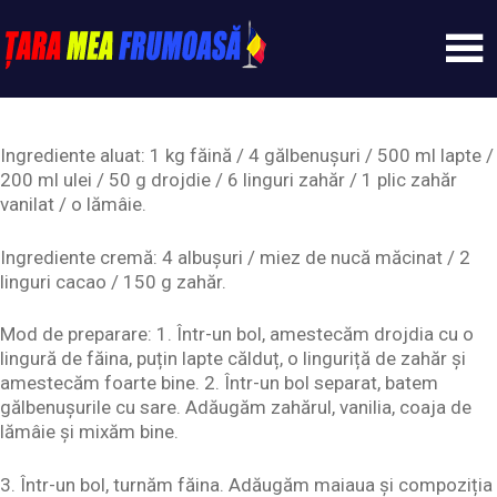
Skip
to
content
Tarameafrumoasa
Ingrediente aluat: 1 kg făină / 4 gălbenușuri / 500 ml lapte /
200 ml ulei / 50 g drojdie / 6 linguri zahăr / 1 plic zahăr
vanilat / o lămâie.
Ingrediente cremă: 4 albușuri / miez de nucă măcinat / 2
linguri cacao / 150 g zahăr.
Mod de preparare: 1. Într-un bol, amestecăm drojdia cu o
lingură de făina, puțin lapte călduț, o linguriță de zahăr și
amestecăm foarte bine. 2. Într-un bol separat, batem
gălbenușurile cu sare. Adăugăm zahărul, vanilia, coaja de
lămâie și mixăm bine.
3. Într-un bol, turnăm făina. Adăugăm maiaua și compoziția