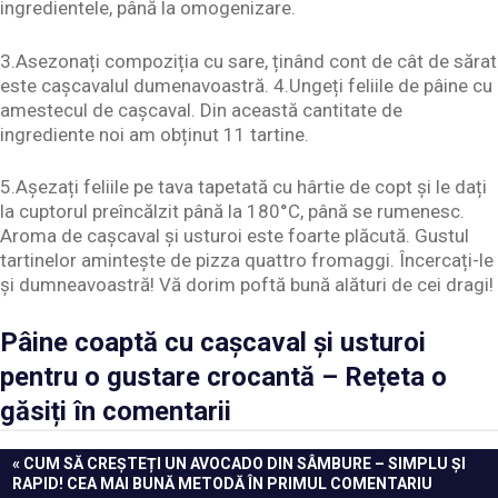
ingredientele, până la omogenizare.
3.Asezonați compoziția cu sare, ținând cont de cât de sărat
este cașcavalul dumenavoastră. 4.Ungeți feliile de pâine cu
amestecul de cașcaval. Din această cantitate de
ingrediente noi am obținut 11 tartine.
5.Așezați feliile pe tava tapetată cu hârtie de copt și le dați
la cuptorul preîncălzit până la 180°С, până se rumenesc.
Aroma de cașcaval și usturoi este foarte plăcută. Gustul
tartinelor amintește de pizza quattro fromaggi. Încercați-le
și dumneavoastră! Vă dorim poftă bună alături de cei dragi!
Pâine coaptă cu cașcaval și usturoi
pentru o gustare crocantă – Rețeta o
găsiți în comentarii
Navigare
PREVIOUS
CUM SĂ CREȘTEȚI UN AVOCADO DIN SÂMBURE – SIMPLU ȘI
POST:
RAPID! CEA MAI BUNĂ METODĂ ÎN PRIMUL COMENTARIU