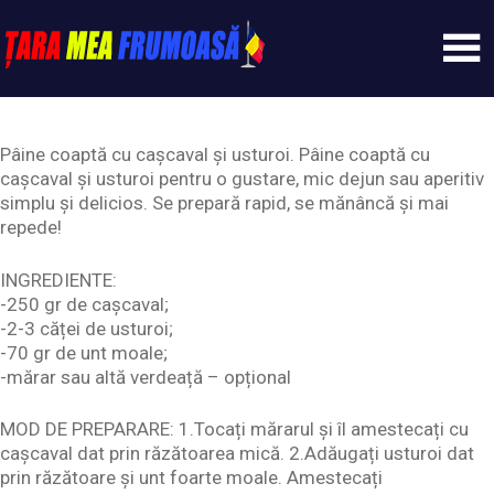
Skip
to
content
Tarameafrumoasa
Pâine coaptă cu cașcaval și usturoi. Pâine coaptă cu
cașcaval și usturoi pentru o gustare, mic dejun sau aperitiv
simplu și delicios. Se prepară rapid, se mănâncă și mai
repede!
INGREDIENTE:
-250 gr de cașcaval;
-2-3 căței de usturoi;
-70 gr de unt moale;
-mărar sau altă verdeață – opțional
MOD DE PREPARARE: 1.Tocați mărarul și îl amestecați cu
cașcaval dat prin răzătoarea mică. 2.Adăugați usturoi dat
prin răzătoare și unt foarte moale. Amestecați