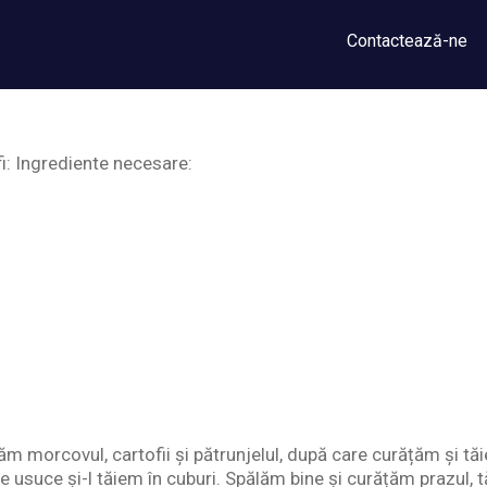
Contactează-ne
i: Ingrediente necesare:
m morcovul, cartofii și pătrunjelul, după care curățăm și tăi
se usuce și-l tăiem în cuburi. Spălăm bine și curățăm prazul, 