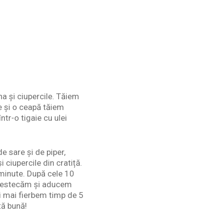
na și ciupercile. Tăiem
e și o ceapă tăiem
tr-o tigaie cu ulei
e sare și de piper,
ciupercile din cratiță.
minute. După cele 10
 Amestecăm și aducem
i mai fierbem timp de 5
tă bună!