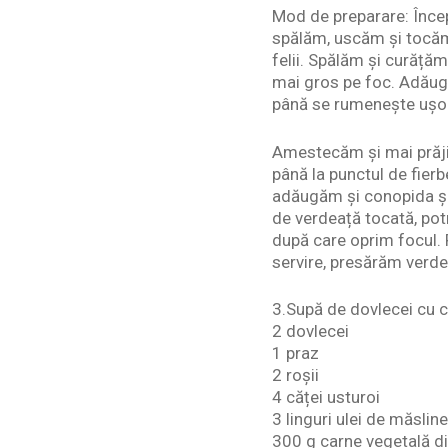
Mod de preparare: Înce
spălăm, uscăm și tocăm 
felii. Spălăm și curăță
mai gros pe foc. Adăug
până se rumenește ușor
Amestecăm și mai prăji
până la punctul de fier
adăugăm și conopida și
de verdeață tocată, pot
după care oprim focul. 
servire, presărăm verd
3.Supă de dovlecei cu c
2 dovlecei
1 praz
2 roșii
4 căței usturoi
3 linguri ulei de măsline
300 g carne vegetală di