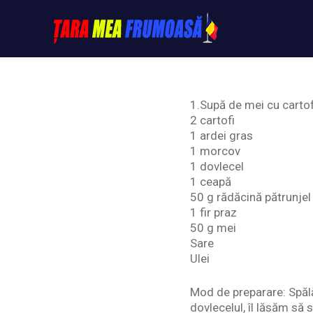
Skip
to
content
Tarameafrumoasa
1.Supă de mei cu cartof
2 cartofi
1 ardei gras
1 morcov
1 dovlecel
1 ceapă
50 g rădăcină pătrunjel
1 fir praz
50 g mei
Sare
Ulei
Mod de preparare: Spălă
dovlecelul, îl lăsăm să 