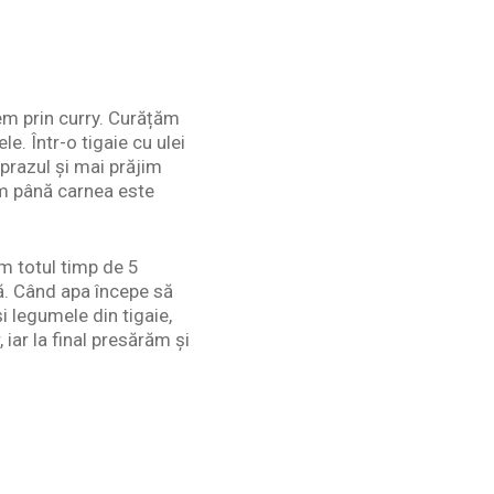
em prin curry. Curățăm
. Într-o tigaie cu ulei
prazul și mai prăjim
m până carnea este
im totul timp de 5
pă. Când apa începe să
 legumele din tigaie,
iar la final presărăm și