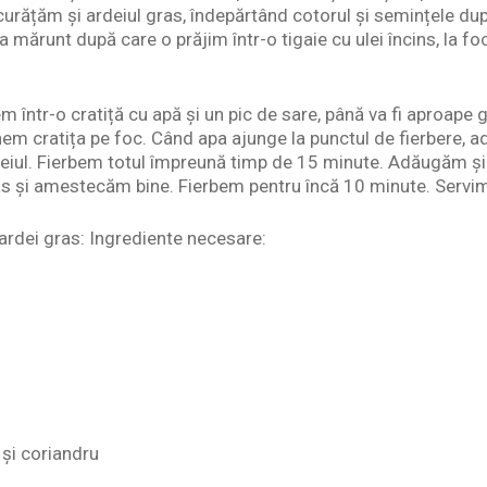
 curățăm și ardeiul gras, îndepărtând cotorul și semințele dup
mărunt după care o prăjim într-o tigaie cu ulei încins, la f
m într-o cratiță cu apă și un pic de sare, până va fi aproape ga
nem cratița pe foc. Când apa ajunge la punctul de fierbere, a
i meiul. Fierbem totul împreună timp de 15 minute. Adăugăm și
ras și amestecăm bine. Fierbem pentru încă 10 minute. Servi
ardei gras: Ingrediente necesare:
 și coriandru