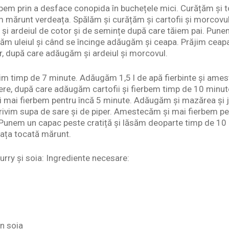
pem prin a desface conopida în buchețele mici. Curățăm și
mărunt verdeața. Spălăm și curățăm și cartofii și morcovul
m și ardeiul de cotor și de semințe după care tăiem pai. Pune
ăm uleiul și când se încinge adăugăm și ceapa. Prăjim ceap
, după care adăugăm și ardeiul și morcovul.
m timp de 7 minute. Adăugăm 1,5 l de apă fierbinte și am
bere, după care adăugăm cartofii și fierbem timp de 10 minu
 mai fierbem pentru încă 5 minute. Adăugăm și mazărea și j
rivim supa de sare și de piper. Amestecăm și mai fierbem pe
Punem un capac peste cratiță și lăsăm deoparte timp de 10 
eața tocată mărunt.
urry și soia: Ingrediente necesare:
n soia