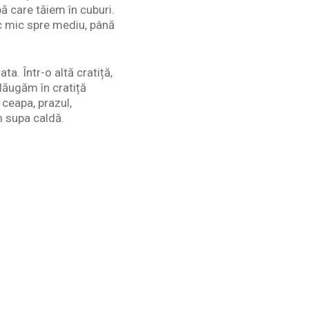
ă care tăiem în cuburi.
oc mic spre mediu, până
ta. Într-o altă cratiță,
dăugăm în cratiță
 ceapa, prazul,
m supa caldă.