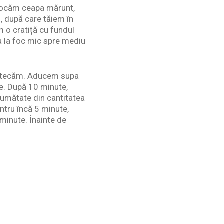
 tocăm ceapa mărunt,
, după care tăiem în
m o cratiță cu fundul
a la foc mic spre mediu
estecăm. Aducem supa
te. După 10 minute,
umătate din cantitatea
ntru încă 5 minute,
minute. Înainte de