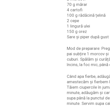
70 g mărar
4 cartofi
100 g rădăcină țelină
2 cepe
1 lingură ulei
150 g orez
Sare și piper după gust
Mod de preparare: Pregă
pai subțire 1 morcov și 
cuburi. Spălăm și curăță
încins, la foc mic, până
Când apa fierbe, adăugă
amestecăm și fierbem la
Tăiem ciupercile în jum
minute, adăugăm și cart
supa până la punctul de
minute. Servim supa cal