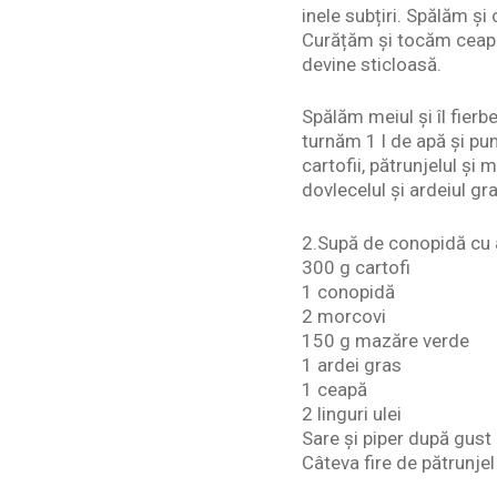
inele subțiri. Spălăm și
Curățăm și tocăm ceapa 
devine sticloasă.
Spălăm meiul și îl fierbe
turnăm 1 l de apă și pu
cartofii, pătrunjelul ș
dovlecelul și ardeiul g
2.Supă de conopidă cu 
300 g cartofi
1 conopidă
2 morcovi
150 g mazăre verde
1 ardei gras
1 ceapă
2 linguri ulei
Sare și piper după gust
Câteva fire de pătrunjel