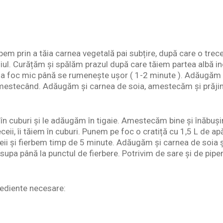
em prin a tăia carnea vegetală pai subțire, după care o trec
l. Curățăm și spălăm prazul după care tăiem partea albă inele
l la foc mic până se rumenește ușor ( 1-2 minute ). Adăugăm 
amestecând. Adăugăm și carnea de soia, amestecăm și prăji
m în cuburi și le adăugăm în tigaie. Amestecăm bine și înăbuș
eii, îi tăiem în cuburi. Punem pe foc o cratiță cu 1,5 L de a
ii și fierbem timp de 5 minute. Adăugăm și carnea de soia și
a până la punctul de fierbere. Potrivim de sare și de piper, 
rediente necesare: