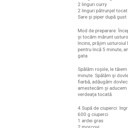
2 linguri curry
2 linguri pătrunjel tocat
Sare și piper după gust
Mod de preparare: Încep
și tocăm mărunt usturoiu
încins, prăjim usturoiu
pentru încă 5 minute, 
gata.
Spălăm roșiile, le tăie
minute. Spălăm și dovlec
fiarbă, adăugăm dovlece
amestecăm și aducem sup
verdeața tocată.
4.Supă de ciuperci: Ing
600 g ciuperci
1 ardei gras
2 morcovi