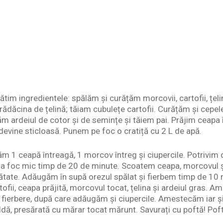
tim ingredientele: spălăm și curățăm morcovii, cartofii, țeli
rădăcina de țelină; tăiam cubulețe cartofii. Curățăm și cepel
m ardeiul de cotor și de semințe și tăiem pai. Prăjim ceapa în
 devine sticloasă. Punem pe foc o cratiță cu 2 L de apă.
m 1 ceapă întreagă, 1 morcov întreg și ciupercile. Potrivim d
 foc mic timp de 20 de minute. Scoatem ceapa, morcovul și 
ătate. Adăugăm în supă orezul spălat și fierbem timp de 10 
ofii, ceapa prăjită, morcovul tocat, țelina și ardeiul gras.
 fierbere, după care adăugăm și ciupercile. Amestecăm iar ș
dă, presărată cu mărar tocat mărunt. Savurați cu poftă! Pof