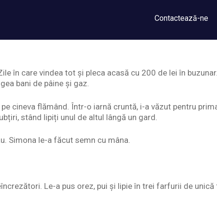
Contactează-ne
Zile în care vindea tot și pleca acasă cu 200 de lei în buzunar
ngea bani de pâine și gaz.
pe cineva flămând. Într-o iarnă cruntă, i-a văzut pentru prima 
ubțiri, stând lipiți unul de altul lângă un gard.
au. Simona le-a făcut semn cu mâna.
încrezători. Le-a pus orez, pui și lipie în trei farfurii de unică