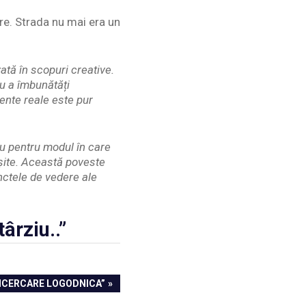
are. Strada nu mai era un
ată în scopuri creative.
ru a îmbunătăți
ente reale este pur
au pentru modul în care
eșite. Această poveste
unctele de vedere ale
ârziu..”
ÎNCERCARE LOGODNICA”