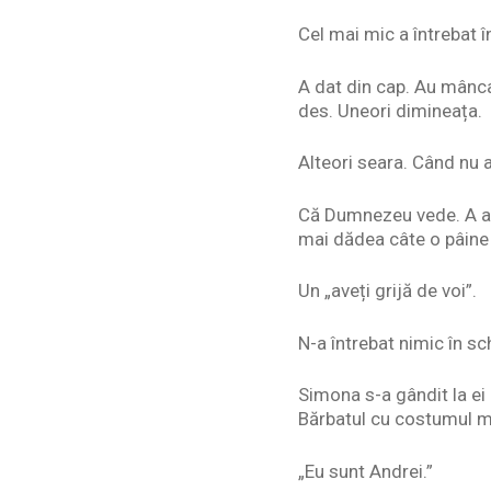
Cel mai mic a întrebat î
A dat din cap. Au mâncat
des. Uneori dimineața.
Alteori seara. Când nu 
Că Dumnezeu vede. A afl
mai dădea câte o pâine 
Un „aveți grijă de voi”.
N-a întrebat nimic în sc
Simona s-a gândit la ei 
Bărbatul cu costumul ma
„Eu sunt Andrei.”