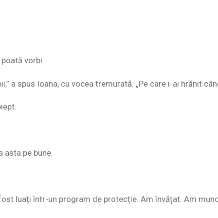
 poată vorbi.
ii,” a spus Ioana, cu vocea tremurată. „Pe care i-ai hrănit c
iept.
a asta pe bune.
fost luați într-un program de protecție. Am învățat. Am munc