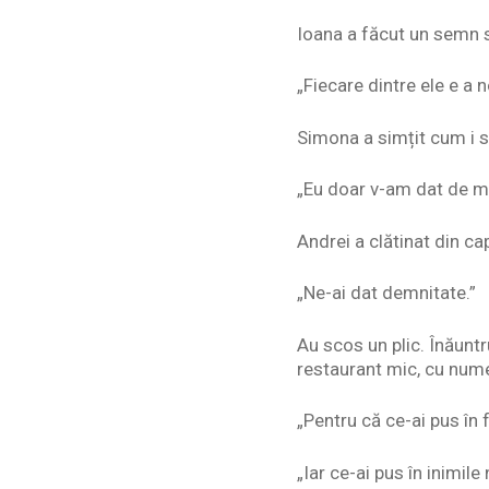
Ioana a făcut un semn 
„Fiecare dintre ele e a n
Simona a simțit cum i 
„Eu doar v-am dat de 
Andrei a clătinat din ca
„Ne-ai dat demnitate.”
Au scos un plic. Înăuntr
restaurant mic, cu nume
„Pentru că ce-ai pus în f
„Iar ce-ai pus în inimil