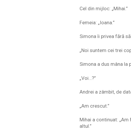
Cel din mijloc: „Mihai.”
Femeia: „Ioana.”
Simona îi privea fără să
„Noi suntem cei trei cop
Simona a dus mâna la p
„Voi…?”
Andrei a zâmbit, de dat
„Am crescut.”
Mihai a continuat: „Am 
altul.”