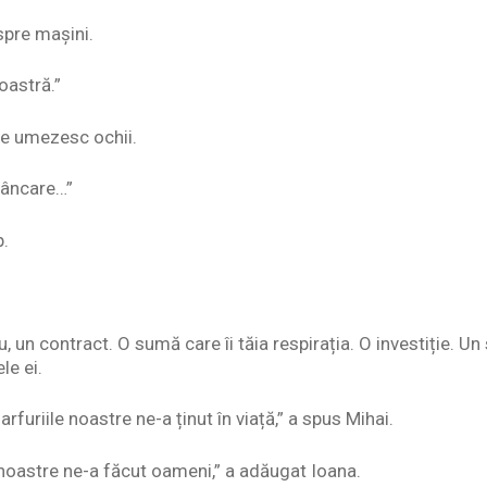
spre mașini.
oastră.”
se umezesc ochii.
mâncare…”
p.
u, un contract. O sumă care îi tăia respirația. O investiție. U
le ei.
arfuriile noastre ne-a ținut în viață,” a spus Mihai.
e noastre ne-a făcut oameni,” a adăugat Ioana.