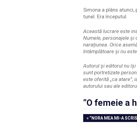
Simona a plâns atunci, p
tunel. Era începutul.
Această lucrare este ins
Numele, personajele și d
narațiunea. Orice asemă
întâmplătoare și nu este
Autorul și editorul nu î
sunt portretizate person
este oferită „ca atare”, 
autorului sau ale editoru
”O femeie a hr
Navigare
PREVIOUS
”NORA MEA MI-A SCRI
POST:
în