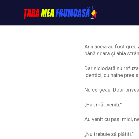
Skip
to
content
Tarameafrumoasa
Anii aceia au fost grei. 
până seara și abia strâ
Dar niciodată nu refuza 
identici, cu haine prea s
Nu cerșeau. Doar prive
„Hai, măi, veniți.”
Au venit cu pași mici, ne
„Nu trebuie să plătiți.”