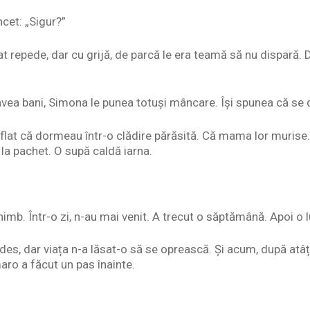
ncet: „Sigur?”
 repede, dar cu grijă, de parcă le era teamă să nu dispară. D
avea bani, Simona le punea totuși mâncare. Își spunea că s
at că dormeau într-o clădire părăsită. Că mama lor murise. 
la pachet. O supă caldă iarna.
himb. Într-o zi, n-au mai venit. A trecut o săptămână. Apoi o 
des, dar viața n-a lăsat-o să se oprească. Și acum, după atâția
ro a făcut un pas înainte.