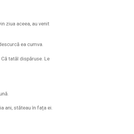
in ziua aceea, au venit
e descurcă ea cumva.
Că tatăl dispăruse. Le
lună.
 ani, stăteau în fața ei.