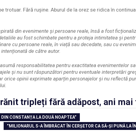
e trotuar. Fără rușine. Aburul de la orez se ridica în continu
pirată din evenimente și persoane reale, însă a fost ficționaliz
etaliile au fost schimbate pentru a proteja intimitatea și pent
nare cu persoane reale, în viață sau decedate, sau cu evenim
 intenționată de către autor.
și asumă responsabilitatea pentru exactitatea evenimentelor s
ajele și nu sunt răspunzători pentru eventuale interpretări gr
iar orice opinii exprimate aparțin personajelor și nu reflectă p
lui.
ănit tripleți fără adăpost, ani mai t
S DIN CONSTANȚA LA DOUĂ NOAPTEA”
NEXT
”MILIONARUL S-A ÎMBRĂCAT ÎN CERȘETOR CA SĂ-ȘI PUNĂ LA 
POST: