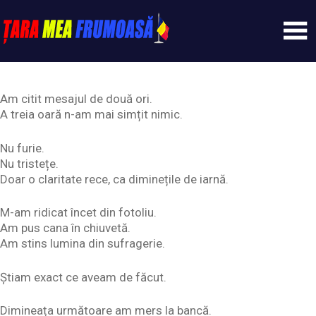
Skip
to
content
Tarameafrumoasa
Am citit mesajul de două ori.
A treia oară n-am mai simțit nimic.
Nu furie.
Nu tristețe.
Doar o claritate rece, ca diminețile de iarnă.
M-am ridicat încet din fotoliu.
Am pus cana în chiuvetă.
Am stins lumina din sufragerie.
Știam exact ce aveam de făcut.
Dimineața următoare am mers la bancă.