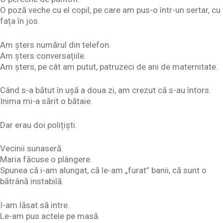
O poză veche cu el copil, pe care am pus-o într-un sertar, cu
fața în jos.
Am șters numărul din telefon.
Am șters conversațiile.
Am șters, pe cât am putut, patruzeci de ani de maternitate.
Când s-a bătut în ușă a doua zi, am crezut că s-au întors.
Inima mi-a sărit o bătaie.
Dar erau doi polițiști.
Vecinii sunaseră.
Maria făcuse o plângere.
Spunea că i-am alungat, că le-am „furat” banii, că sunt o
bătrână instabilă.
I-am lăsat să intre.
Le-am pus actele pe masă.