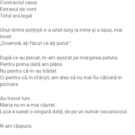
Contractul casei.
Extrasul de cont.
Totul era legal.
Unul dintre polițiști s-a uitat lung la mine și a spus, mai
încet:
„Doamnă, ați făcut ce ați putut.”
După ce au plecat, m-am așezat pe marginea patului.
Pentru prima dată am plâns.
Nu pentru că m-au trădat.
Ci pentru că, în sfârșit, am ales să nu mai fiu călcată în
picioare.
Au trecut luni.
Maria nu m-a mai căutat.
Luca a sunat o singură dată, de pe un număr necunoscut.
N-am răspuns.