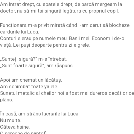
Am intrat drept, cu spatele drept, de parcă mergeam la
doctor, nu să-mi tai singură legătura cu propriul copil.
Funcționara m-a privit mirată când i-am cerut să blocheze
cardurile lui Luca.
Conturile erau pe numele meu. Banii mei. Economii de-o
viață. Lei puși deoparte pentru zile grele.
„Sunteți sigură?” m-a întrebat.
„Sunt foarte sigură”, am răspuns.
Apoi am chemat un lăcătuș.
Am schimbat toate yalele.
Sunetul metalic al cheilor noi a fost mai dureros decât orice
plâns.
În casă, am strâns lucrurile lui Luca.
Nu multe.
Câteva haine.
O pereche de pantofi.