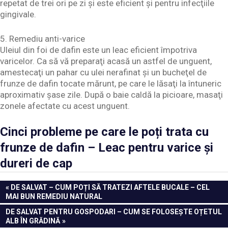
repetat de trei ori pe zi şi este eficient şi pentru infecţiile
gingivale.
5. Remediu anti-varice
Uleiul din foi de dafin este un leac eficient împotriva
varicelor. Ca să vă preparaţi acasă un astfel de unguent,
amestecaţi un pahar cu ulei nerafinat şi un bucheţel de
frunze de dafin tocate mărunt, pe care le lăsaţi la întuneric
aproximativ şase zile. După o baie caldă la picioare, masaţi
zonele afectate cu acest unguent.
Cinci probleme pe care le poți trata cu
frunze de dafin – Leac pentru varice și
dureri de cap
Navigare
PREVIOUS
DE SALVAT – CUM POȚI SĂ TRATEZI AFTELE BUCALE – CEL
POST:
MAI BUN REMEDIU NATURAL
în
NEXT
DE SALVAT PENTRU GOSPODARI – CUM SE FOLOSEȘTE OȚETUL
articole
POST:
ALB ÎN GRĂDINĂ