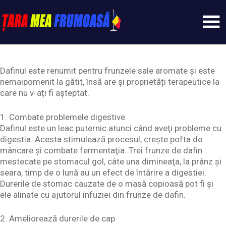
Skip
to
content
Tarameafrumoasa
Dafinul este renumit pentru frunzele sale aromate și este
nemaipomenit la gătit, însă are și proprietăți terapeutice la
care nu v-ați fi așteptat.
1. Combate problemele digestive
Dafinul este un leac puternic atunci când aveţi probleme cu
digestia. Acesta stimulează procesul, creşte pofta de
mâncare şi combate fermentaţia. Trei frunze de dafin
mestecate pe stomacul gol, câte una dimineaţa, la prânz şi
seara, timp de o lună au un efect de întărire a digestiei.
Durerile de stomac cauzate de o masă copioasă pot fi şi
ele alinate cu ajutorul infuziei din frunze de dafin.
2. Ameliorează durerile de cap