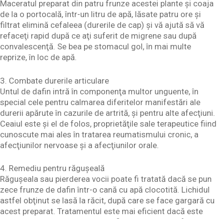
Maceratul preparat din patru frunze acestei plante şi coaja
de la o portocală, într-un litru de apă, lăsate patru ore şi
filtrat elimină cefaleea (durerile de cap) şi vă ajută să vă
refaceţi rapid după ce aţi suferit de migrene sau după
convalescenţă. Se bea pe stomacul gol, în mai multe
reprize, în loc de apă.
3. Combate durerile articulare
Untul de dafin intră în componenţa multor unguente, în
special cele pentru calmarea diferitelor manifestări ale
durerii apărute în cazurile de artrită, şi pentru alte afecţiuni.
Ceaiul este şi el de folos, proprietăţile sale terapeutice fiind
cunoscute mai ales în tratarea reumatismului cronic, a
afecţiunilor nervoase şi a afecţiunilor orale.
4. Remediu pentru răgușeală
Răguşeala sau pierderea vocii poate fi tratată dacă se pun
zece frunze de dafin într-o cană cu apă clocotită. Lichidul
astfel obţinut se lasă la răcit, după care se face gargară cu
acest preparat. Tratamentul este mai eficient dacă este