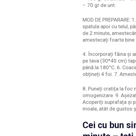
– 70 gr de unt.
MOD DE PREPARARE: 1. În
spatula apoi cu telul, p
de 2 minute, amestecând
amestecați foarte bine 
4. Încorporați făina și 
pe tava (30*40 cm) tape
până la 180°С. 6. Coaceți
obțineți 4 foi. 7. Amest
8. Puneți cratița la foc
omogenizare. 9. Așezați 
Acoperiți suprafața și pă
moale, atât de gustos și
Cei cu bun si