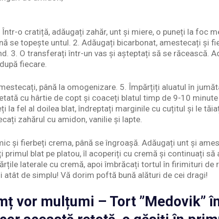
tr-o cratiță, adăugați zahăr, unt și miere, o puneți la foc 
ână se topește untul. 2. Adăugați bicarbonat, amestecați și f
. 3. O transferați într-un vas și așteptați să se răcească. A
după fiecare.
amestecați, până la omogenizare. 5. Împărțiți aluatul în jumăt
tată cu hârtie de copt și coaceți blatul timp de 9-10 minute 
 la fel al doilea blat, îndreptați marginile cu cuțitul și le tăia
ecați zahărul cu amidon, vanilie și lapte.
 mic și fierbeți crema, până se îngroașă. Adăugați unt și ames
primul blat pe platou, îl acoperiți cu cremă și continuați să al
rțile laterale cu cremă, apoi îmbrăcați tortul în firimituri de 
 atât de simplu! Vă dorim poftă bună alături de cei dragi!
mț vor mulțumi – Tort ”Medovik” î