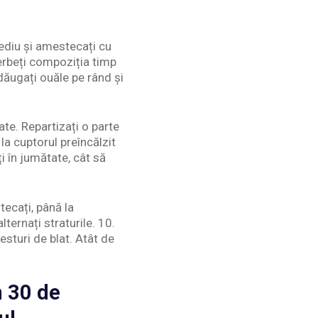
mediu și amestecați cu
ierbeți compoziția timp
dăugați ouăle pe rând și
ate. Repartizați o parte
la cuptorul preîncălzit
ți în jumătate, cât să
tecați, până la
ternați straturile. 10.
resturi de blat. Atât de
n 30 de