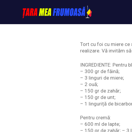
Skip
to
content
Tarameafrumoasa
Tort cu foi cu miere ce 
realizare. Vă invităm să-
INGREDIENTE: Pentru bl
– 300 gr de făină;
– 3 linguri de miere;
– 2 ouă;
– 150 gr de zahăr;
– 150 gr de unt;
– 1 linguriță de bicarbo
Pentru cremă:
– 600 ml de lapte;
– 150 gr de zahăr; – 3 