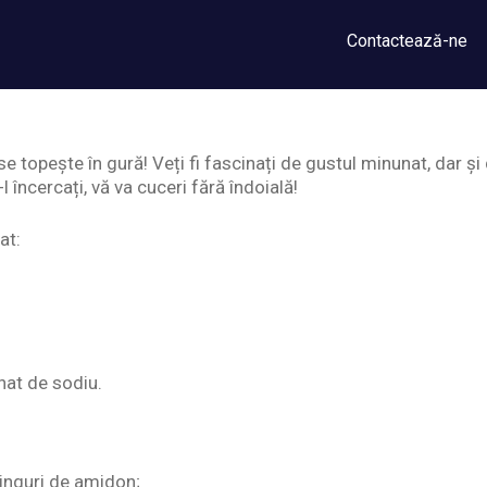
Contactează-ne
se topește în gură! Veți fi fascinați de gustul minunat, dar 
l încercați, vă va cuceri fără îndoială!
at:
nat de sodiu.
linguri de amidon;