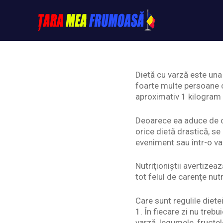
Skip
to
content
Tarameafrumoasa
Dietă cu varză este una 
foarte multe persoane c
aproximativ 1 kilogram 
Deoarece ea aduce de ce
orice dietă drastică, se
eveniment sau într-o va
Nutriţioniştii avertize
tot felul de carenţe nutr
Care sunt regulile diete
1. În fiecare zi nu tre
varză, legumele, fructel