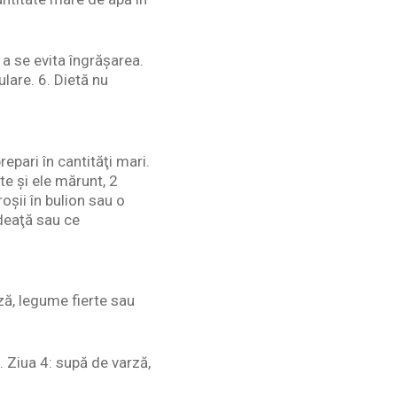
 a se evita îngrăşarea.
lare. 6. Dietă nu
epari în cantităţi mari.
te şi ele mărunt, 2
oşii în bulion sau o
rdeaţă sau ce
ză, legume fierte sau
. Ziua 4: supă de varză,