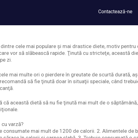
Contactează-ne
dintre cele mai populare şi mai drastice diete, motiv pentru 
are vor să slăbească rapide. Ţinută cu stricteţe, această di
pe zi.
le mai multe ori o pierdere în greutate de scurtă durată, a
 recomandă să fie ţinută doar în situaţii speciale, când trebu
canţă.
ază că această dietă să nu fie ţinută mai mult de o săptămân
iţionale.
i cu varză?
buie consumate mai mult de 1200 de calorii. 2. Alimentele de 
e sărace în calorii şi carnea slabă. 3. Trebuie consumată o c