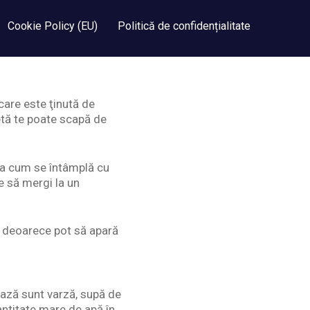
Cookie Policy (EU)
Politică de confidențialitate
care este ţinută de
etă te poate scapă de
şa cum se întâmplă cu
ie să mergi la un
ă, deoarece pot să apară
bază sunt varză, supă de
antitate mare de apă în