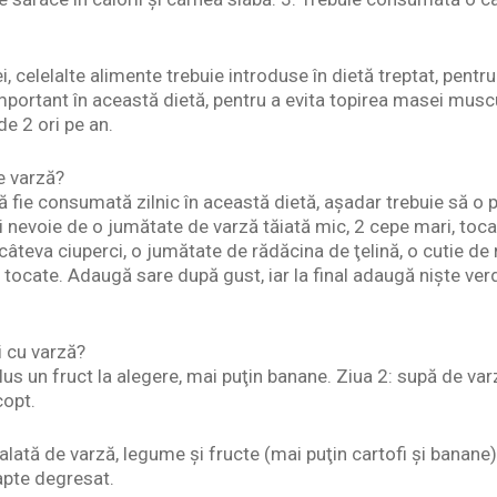
i, celelalte alimente trebuie introduse în dietă treptat, pentru
mportant în această dietă, pentru a evita topirea masei muscu
de 2 ori pe an.
e varză?
 fie consumată zilnic în această dietă, aşadar trebuie să o pr
i nevoie de o jumătate de varză tăiată mic, 2 cepe mari, toca
câteva ciuperci, o jumătate de rădăcina de ţelină, o cutie de r
 tocate. Adaugă sare după gust, iar la final adaugă nişte ve
i cu varză?
lus un fruct la alegere, mai puţin banane. Ziua 2: supă de var
copt.
alată de varză, legume şi fructe (mai puţin cartofi şi banane)
apte degresat.