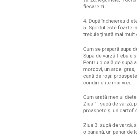
fiecare zi.
4. După încheierea diete
5. Sportul este foarte i
trebuie ţinută mai mult 
Cum se prepară supa d
Supa de varză trebuie să
Pentru o oală de supă a
morcovi, un ardei gras, 
cană de roşii proaspete
condimente mai vrei.
Cum arată meniul diete
Ziua 1: supă de varză, p
proaspete şi un cartof 
Ziua 3: supă de varză, s
o banană, un pahar de l