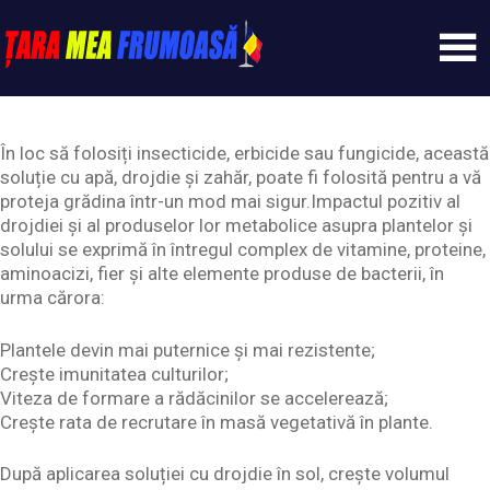
Skip
to
content
Tarameafrumoasa
În loc să folosiți insecticide, erbicide sau fungicide, această
soluție cu apă, drojdie și zahăr, poate fi folosită pentru a vă
proteja grădina într-un mod mai sigur.Impactul pozitiv al
drojdiei și al produselor lor metabolice asupra plantelor și
solului se exprimă în întregul complex de vitamine, proteine,
aminoacizi, fier și alte elemente produse de bacterii, în
urma cărora:
Plantele devin mai puternice și mai rezistente;
Crește imunitatea culturilor;
Viteza de formare a rădăcinilor se accelerează;
Crește rata de recrutare în masă vegetativă în plante.
După aplicarea soluției cu drojdie în sol, crește volumul