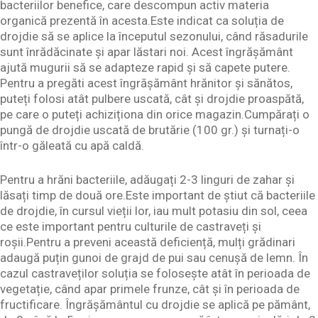
bacteriilor benefice, care descompun activ materia
organică prezentă în acesta.Este indicat ca soluția de
drojdie să se aplice la începutul sezonului, când răsadurile
sunt înrădăcinate și apar lăstari noi. Acest îngrășământ
ajută mugurii să se adapteze rapid și să capete putere.
Pentru a pregăti acest îngrășământ hrănitor și sănătos,
puteți folosi atât pulbere uscată, cât și drojdie proaspătă,
pe care o puteți achiziționa din orice magazin.Cumpărați o
pungă de drojdie uscată de brutărie (100 gr.) și turnați-o
într-o găleată cu apă caldă.
Pentru a hrăni bacteriile, adăugați 2-3 linguri de zahar și
lăsați timp de două ore.Este important de știut că bacteriile
de drojdie, în cursul vieții lor, iau mult potasiu din sol, ceea
ce este important pentru culturile de castraveți și
roșii.Pentru a preveni această deficiență, mulți grădinari
adaugă puțin gunoi de grajd de pui sau cenușă de lemn. În
cazul castraveților soluția se folosește atât în perioada de
vegetație, când apar primele frunze, cât și în perioada de
fructificare. Îngrășământul cu drojdie se aplică pe pământ,