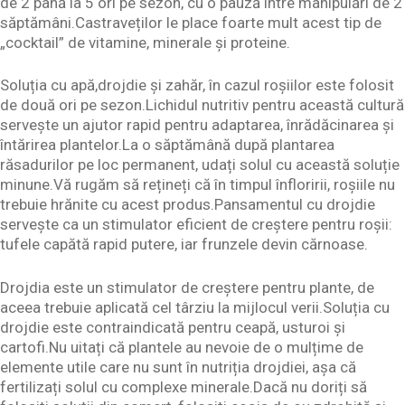
de 2 până la 5 ori pe sezon, cu o pauză între manipulări de 2
săptămâni.Castraveților le place foarte mult acest tip de
„cocktail” de vitamine, minerale și proteine.
Soluția cu apă,drojdie și zahăr, în cazul roșiilor este folosit
de două ori pe sezon.Lichidul nutritiv pentru această cultură
servește un ajutor rapid pentru adaptarea, înrădăcinarea și
întărirea plantelor.La o săptămână după plantarea
răsadurilor pe loc permanent, udați solul cu această soluție
minune.Vă rugăm să rețineți că în timpul înfloririi, roșiile nu
trebuie hrănite cu acest produs.Pansamentul cu drojdie
servește ca un stimulator eficient de creștere pentru roșii:
tufele capătă rapid putere, iar frunzele devin cărnoase.
Drojdia este un stimulator de creștere pentru plante, de
aceea trebuie aplicată cel târziu la mijlocul verii.Soluția cu
drojdie este contraindicată pentru ceapă, usturoi și
cartofi.Nu uitați că plantele au nevoie de o mulțime de
elemente utile care nu sunt în nutriția drojdiei, așa că
fertilizați solul cu complexe minerale.Dacă nu doriți să