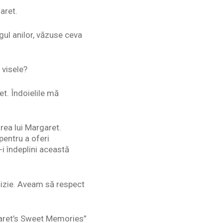
aret.
ul anilor, văzuse ceva
 visele?
et. Îndoielile mă
rea lui Margaret.
 pentru a oferi
i îndeplini această
cizie. Aveam să respect
rgaret’s Sweet Memories”