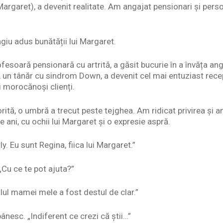
i Margaret), a devenit realitate. Am angajat pensionari și pe
giu adus bunătății lui Margaret.
oară pensionară cu artrită, a găsit bucurie în a învăța angaj
lly, un tânăr cu sindrom Down, a devenit cel mai entuziast rece
i morocănoși clienți.
rită, o umbră a trecut peste tejghea. Am ridicat privirea și 
 ani, cu ochii lui Margaret și o expresie aspră.
ly. Eu sunt Regina, fiica lui Margaret.”
„Cu ce te pot ajuta?”
lul mamei mele a fost destul de clar.”
nesc. „Indiferent ce crezi că știi…”