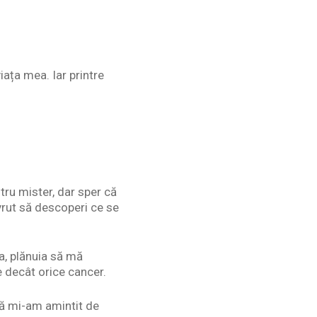
ața mea. Iar printre
tru mister, dar sper că
vrut să descoperi ce se
a, plănuia să mă
e decât orice cancer.
că mi-am amintit de