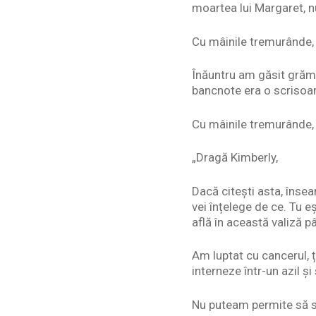
moartea lui Margaret, n
Cu mâinile tremurânde, 
Înăuntru am găsit grăme
bancnote era o scrisoa
Cu mâinile tremurânde, 
„Dragă Kimberly,
Dacă citești asta, înse
vei înțelege de ce. Tu 
află în această valiză p
Am luptat cu cancerul, 
interneze într-un azil ș
Nu puteam permite să se