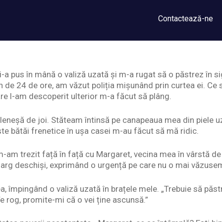
Contactează-ne
-a pus în mână o valiză uzată și m-a rugat să o păstrez în 
in de 24 de ore, am văzut poliția mișunând prin curtea ei. Ce
e l-am descoperit ulterior m-a făcut să plâng.
leneșă de joi. Stăteam întinsă pe canapeaua mea din piele u
ște bătăi frenetice în ușa casei m-au făcut să mă ridic.
am trezit față în față cu Margaret, vecina mea în vârstă de 
ii larg deschiși, exprimând o urgență pe care nu o mai văzuse
ea, împingând o valiză uzată în brațele mele. „Trebuie să pă
e rog, promite-mi că o vei ține ascunsă.”