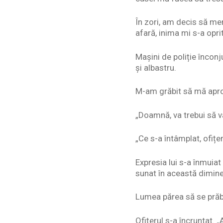
În zori, am decis să me
afară, inima mi s-a oprit
Mașini de poliție înconju
și albastru.
M-am grăbit să mă apropi
„Doamnă, va trebui să vă
„Ce s-a întâmplat, ofițe
Expresia lui s-a înmuiat
sunat în această dimine
Lumea părea să se prăbu
Ofițerul s-a încruntat.