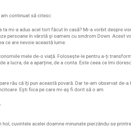
i, am continuat să citesc:
ța ta mi-a adus acel tort făcut în casă? Mi-a vorbit despre vi
eze persoane în vârstă și oameni cu sindrom Down. Acest vis
ea ce are nevoie această lume.
conomiile mele de-o viață. Folosește-le pentru a-ți transforma
e a lucra, de a aparține, de a conta. Este ceea ce îmi dores
 pare rău că îți pun această povară. Dar te-am observat de-a l
itoare. Ești fiica pe care mi-aș fi dorit să o am.
,
hol, cuvintele acelei doamne minunate pierzându-se printre 