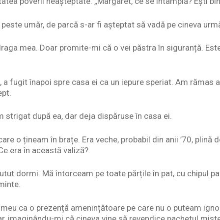
atea poverii neașteptate. „Margaret, ce se întâmplă? Ești bi
d peste umăr, de parcă s-ar fi așteptat să vadă pe cineva urm
draga mea. Doar promite-mi că o vei păstra în siguranță. Est
 a fugit înapoi spre casa ei ca un iepure speriat. Am rămas a
ept.
 strigat după ea, dar deja dispăruse în casa ei.
are o țineam în brațe. Era veche, probabil din anii ’70, plină de
e era în această valiză?
ut dormi. Mă întorceam pe toate părțile în pat, cu chipul pan
minte.
l meu ca o prezență amenințătoare pe care nu o puteam ignora
r, imaginându-mi că cineva vine să revendice pachetul miste