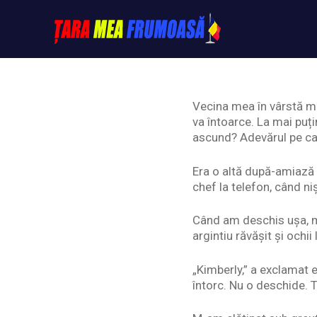
Skip
to
content
Tarameafrumoasa
Vecina mea în vârstă mi
va întoarce. La mai puț
ascund? Adevărul pe car
Era o altă după-amiază 
chef la telefon, când ni
Când am deschis ușa, m-
argintiu răvășit și och
„Kimberly,” a exclamat 
întorc. Nu o deschide. T