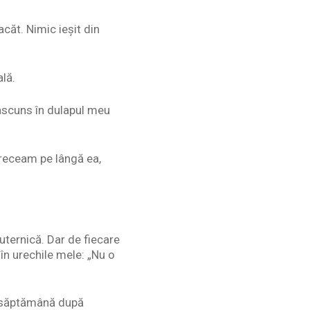
căt. Nimic ieșit din
lă.
 ascuns în dulapul meu
 treceam pe lângă ea,
uternică. Dar de fiecare
n urechile mele: „Nu o
 o săptămână după