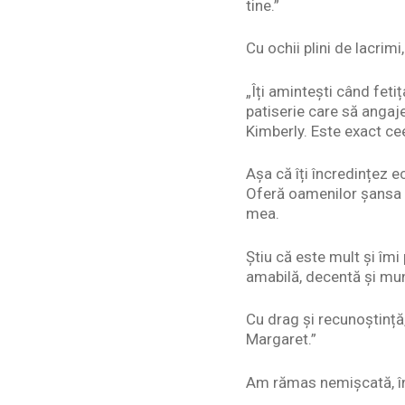
tine.”
Cu ochii plini de lacrim
„Îți amintești când feti
patiserie care să angaj
Kimberly. Este exact ce
Așa că îți încredințez e
Oferă oamenilor șansa d
mea.
Știu că este mult și îmi
amabilă, decentă și munc
Cu drag și recunoștință
Margaret.”
Am rămas nemișcată, în 