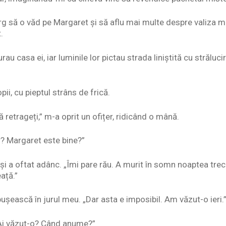
rg să o văd pe Margaret și să aflu mai multe despre valiza mi
.
rau casa ei, iar luminile lor pictau strada liniștită cu străluc
i, cu pieptul strâns de frică.
 retrageți,” m-a oprit un ofițer, ridicând o mână.
r? Margaret este bine?”
 și a oftat adânc. „Îmi pare rău. A murit în somn noaptea trec
ață.”
șească în jurul meu. „Dar asta e imposibil. Am văzut-o ieri.
 „Ai văzut-o? Când anume?”