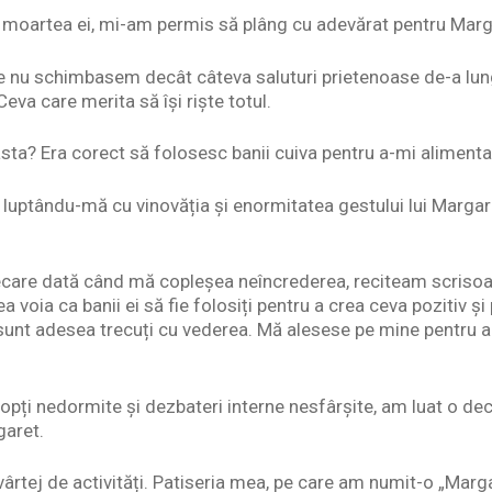
a moartea ei, mi-am permis să plâng cu adevărat pentru Marg
e nu schimbasem decât câteva saluturi prietenoase de-a lung
Ceva care merita să își riște totul.
ta? Era corect să folosesc banii cuiva pentru a-mi alimenta
i luptându-mă cu vinovăția și enormitatea gestului lui Margar
ecare dată când mă copleșea neîncrederea, reciteam scrisoa
ea voia ca banii ei să fie folosiți pentru a crea ceva pozitiv și
 sunt adesea trecuți cu vederea. Mă alesese pe mine pentru a-
ți nedormite și dezbateri interne nesfârșite, am luat o de
garet.
n vârtej de activități. Patiseria mea, pe care am numit-o „Ma