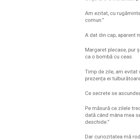
Am ezitat, cu rugăminte
comun.”
A dat din cap, aparent 
Margaret plecase, pur și
ca o bombă cu ceas.
Timp de zile, am evitat 
prezența ei tulburătoar
Ce secrete se ascundeau
Pe măsură ce zilele tre
dată când mâna mea se a
deschide.”
Dar curiozitatea mă rod