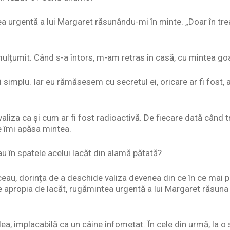
a urgentă a lui Margaret răsunându-mi în minte. „Doar în trea
mulțumit. Când s-a întors, m-am retras în casă, cu mintea goa
 simplu. Iar eu rămăsesem cu secretul ei, oricare ar fi fost,
valiza ca și cum ar fi fost radioactivă. De fiecare dată când
e îmi apăsa mintea.
 în spatele acelui lacăt din alamă pătată?
ceau, dorința de a deschide valiza devenea din ce în ce mai p
propia de lacăt, rugămintea urgentă a lui Margaret răsuna î
ea, implacabilă ca un câine înfometat. În cele din urmă, la