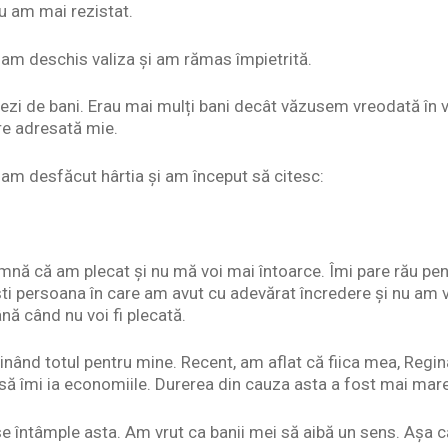
u am mai rezistat.
am deschis valiza și am rămas împietrită.
zi de bani. Erau mai mulți bani decât văzusem vreodată în vi
re adresată mie.
am desfăcut hârtia și am început să citesc:
amnă că am plecat și nu mă voi mai întoarce. Îmi pare rău pen
ești persoana în care am avut cu adevărat încredere și nu am 
ână când nu voi fi plecată.
ținând totul pentru mine. Recent, am aflat că fiica mea, Regin
i să îmi ia economiile. Durerea din cauza asta a fost mai mar
 întâmple asta. Am vrut ca banii mei să aibă un sens. Așa 