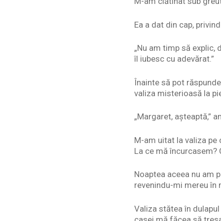
M-am clătinat sub greut
Ea a dat din cap, privin
„Nu am timp să explic, 
îl iubesc cu adevărat.”
Înainte să pot răspunde,
valiza misterioasă la pi
„Margaret, așteaptă,” am
M-am uitat la valiza pe c
La ce mă încurcasem? C
Noaptea aceea nu am put
revenindu-mi mereu în 
Valiza stătea în dulapu
casei mă făcea să tresa