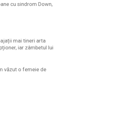
rsoane cu sindrom Down,
ații mai tineri arta
pționer, iar zâmbetul lui
am văzut o femeie de