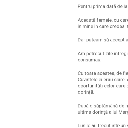
Pentru prima dată de l
Această femeie, cu car
în mine în care credea. 
Dar puteam să accept as
Am petrecut zile întreg
consumau.
Cu toate acestea, de fi
Cuvintele ei erau clare: 
oportunități celor care
dorință.
După o săptămână de nop
ultima dorință a lui Mar
Lunile au trecut într-u