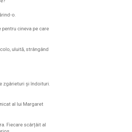
ne?”
ărind-o.
e pentru cineva pe care
colo, uluită, strângând
 zgârieturi și îndoituri.
icat al lui Margaret
. Fiecare scârțâit al
rios.