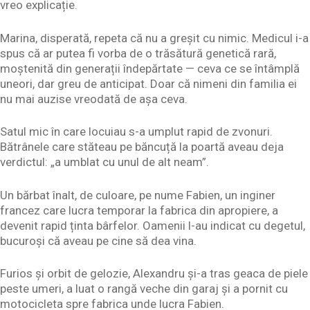
vreo explicație.
Marina, disperată, repeta că nu a greșit cu nimic. Medicul i-a
spus că ar putea fi vorba de o trăsătură genetică rară,
moștenită din generații îndepărtate — ceva ce se întâmplă
uneori, dar greu de anticipat. Doar că nimeni din familia ei
nu mai auzise vreodată de așa ceva.
Satul mic în care locuiau s-a umplut rapid de zvonuri.
Bătrânele care stăteau pe băncuță la poartă aveau deja
verdictul: „a umblat cu unul de alt neam”.
Un bărbat înalt, de culoare, pe nume Fabien, un inginer
francez care lucra temporar la fabrica din apropiere, a
devenit rapid ținta bârfelor. Oamenii l-au indicat cu degetul,
bucuroși că aveau pe cine să dea vina.
Furios și orbit de gelozie, Alexandru și-a tras geaca de piele
peste umeri, a luat o rangă veche din garaj și a pornit cu
motocicleta spre fabrica unde lucra Fabien.