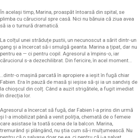
În același timp, Marina, proaspăt întoarsă din spital, se
plimba cu căruciorul spre casă. Nici nu bănuia că ziua avea
să ia o turnură dramatică.
La colțul unei străduțe pustii, un necunoscut a sărit dintr-un
gang și a încercat să-i smulgă geanta. Marina a țipat, dar nu
pentru ea — ci pentru copil. Agresorul a împins-o, iar
căruciorul s-a dezechilibrat. Din fericire, în acel moment…
…dintr-o mașină parcată în apropiere a ieșit în fugă chiar
Fabien. Era în pauză de masă și ieșise să-și ia un sandviș de
la chioșcul din colț. Când a auzit strigătele, a fugit imediat
în direcția lor.
Agresorul a încercat să fugă, dar Fabien l-a prins din urmă
și l-a imobilizat până a venit poliția, chemată de o femeie
care asistase la toată scena de la balcon. Marina,
tremurând și plângând, nu știa cum să-i mulțumească. Nu
pentru că o salvase doar pe ea, ci pentru că i-a salvat