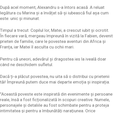
După acel moment, Alexandru s-a întors acasă. A reluat
legătura cu Marina și a învățat să-și iubească fiul așa cum
este: unic și minunat.
Timpul a trecut. Copilul lor, Matei, a crescut iubit și ocrotit.
În fiecare vară, mergeau împreună în vizită la Fabien, devenit
prieten de familie, care le povestea aventuri din Africa și
Franța, iar Matei îl asculta cu ochii mari.
Pentru că uneori, adevărul și dragostea ies la iveală doar
când ne deschidem sufletul.
Dacă ți-a plăcut povestea, nu uita să o distribui cu prietenii
tăi! Împreună putem duce mai departe emoția și inspirația.
”Această poveste este inspirată din evenimente și persoane
reale, însă a fost ficționalizată în scopuri creative. Numele,
personajele și detaliile au fost schimbate pentru a proteja
intimitatea și pentru a îmbunătăți narațiunea. Orice