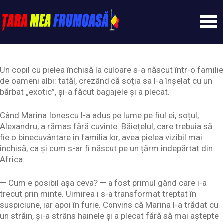
Skip
to
content
Tarameafrumoasa
Un copil cu pielea închisă la culoare s-a născut într-o familie
de oameni albi: tatăl, crezând că soția sa l-a înșelat cu un
bărbat „exotic”, și-a făcut bagajele și a plecat.
Când Marina Ionescu l-a adus pe lume pe fiul ei, soțul,
Alexandru, a rămas fără cuvinte. Băiețelul, care trebuia să
fie o binecuvântare în familia lor, avea pielea vizibil mai
închisă, ca și cum s-ar fi născut pe un țărm îndepărtat din
Africa.
— Cum e posibil așa ceva? — a fost primul gând care i-a
trecut prin minte. Uimirea i s-a transformat treptat în
suspiciune, iar apoi în furie. Convins că Marina l-a trădat cu
un străin, și-a strâns hainele și a plecat fără să mai aștepte