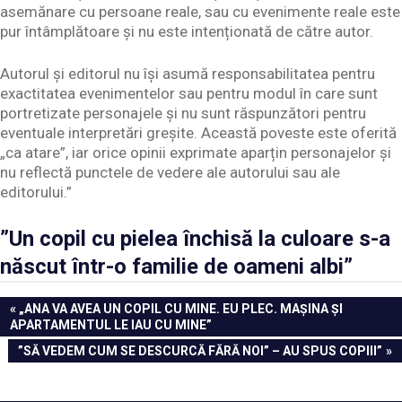
asemănare cu persoane reale, sau cu evenimente reale este
pur întâmplătoare și nu este intenționată de către autor.
Autorul și editorul nu își asumă responsabilitatea pentru
exactitatea evenimentelor sau pentru modul în care sunt
portretizate personajele și nu sunt răspunzători pentru
eventuale interpretări greșite. Această poveste este oferită
„ca atare”, iar orice opinii exprimate aparțin personajelor și
nu reflectă punctele de vedere ale autorului sau ale
editorului.”
”Un copil cu pielea închisă la culoare s-a
născut într-o familie de oameni albi”
Navigare
PREVIOUS
„ANA VA AVEA UN COPIL CU MINE. EU PLEC. MAȘINA ȘI
POST:
APARTAMENTUL LE IAU CU MINE”
în
NEXT
”SĂ VEDEM CUM SE DESCURCĂ FĂRĂ NOI” – AU SPUS COPIII”
articole
POST: