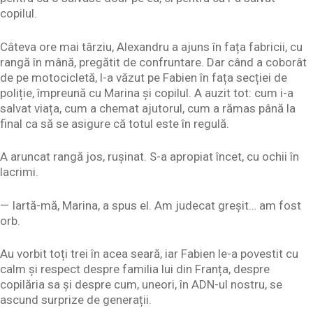
copilul.
Câteva ore mai târziu, Alexandru a ajuns în fața fabricii, cu
rangă în mână, pregătit de confruntare. Dar când a coborât
de pe motocicletă, l-a văzut pe Fabien în fața secției de
poliție, împreună cu Marina și copilul. A auzit tot: cum i-a
salvat viața, cum a chemat ajutorul, cum a rămas până la
final ca să se asigure că totul este în regulă.
A aruncat rangă jos, rușinat. S-a apropiat încet, cu ochii în
lacrimi.
— Iartă-mă, Marina, a spus el. Am judecat greșit… am fost
orb.
Au vorbit toți trei în acea seară, iar Fabien le-a povestit cu
calm și respect despre familia lui din Franța, despre
copilăria sa și despre cum, uneori, în ADN-ul nostru, se
ascund surprize de generații.