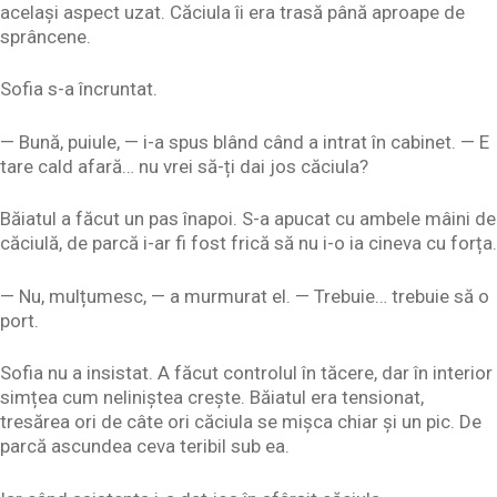
același aspect uzat. Căciula îi era trasă până aproape de
sprâncene.
Sofia s-a încruntat.
— Bună, puiule, — i-a spus blând când a intrat în cabinet. — E
tare cald afară… nu vrei să-ți dai jos căciula?
Băiatul a făcut un pas înapoi. S-a apucat cu ambele mâini de
căciulă, de parcă i-ar fi fost frică să nu i-o ia cineva cu forța.
— Nu, mulțumesc, — a murmurat el. — Trebuie… trebuie să o
port.
Sofia nu a insistat. A făcut controlul în tăcere, dar în interior
simțea cum neliniștea crește. Băiatul era tensionat,
tresărea ori de câte ori căciula se mișca chiar și un pic. De
parcă ascundea ceva teribil sub ea.