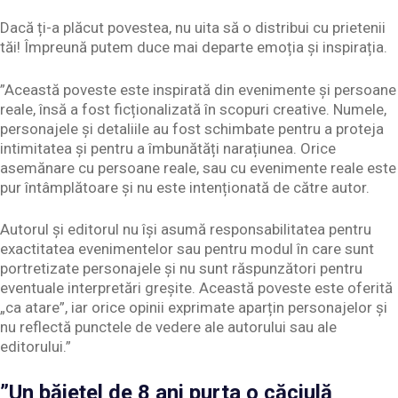
Dacă ți-a plăcut povestea, nu uita să o distribui cu prietenii
tăi! Împreună putem duce mai departe emoția și inspirația.
”Această poveste este inspirată din evenimente și persoane
reale, însă a fost ficționalizată în scopuri creative. Numele,
personajele și detaliile au fost schimbate pentru a proteja
intimitatea și pentru a îmbunătăți narațiunea. Orice
asemănare cu persoane reale, sau cu evenimente reale este
pur întâmplătoare și nu este intenționată de către autor.
Autorul și editorul nu își asumă responsabilitatea pentru
exactitatea evenimentelor sau pentru modul în care sunt
portretizate personajele și nu sunt răspunzători pentru
eventuale interpretări greșite. Această poveste este oferită
„ca atare”, iar orice opinii exprimate aparțin personajelor și
nu reflectă punctele de vedere ale autorului sau ale
editorului.”
”Un băiețel de 8 ani purta o căciulă