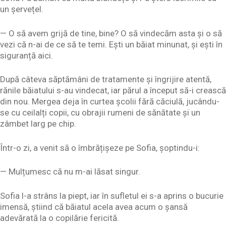
un șervețel.
— O să avem grijă de tine, bine? O să vindecăm asta și o să
vezi că n-ai de ce să te temi. Ești un băiat minunat, și ești în
siguranță aici.
După câteva săptămâni de tratamente și îngrijire atentă,
rănile băiatului s-au vindecat, iar părul a început să-i crească
din nou. Mergea deja în curtea școlii fără căciulă, jucându-
se cu ceilalți copii, cu obrajii rumeni de sănătate și un
zâmbet larg pe chip.
Într-o zi, a venit să o îmbrățișeze pe Sofia, șoptindu-i:
— Mulțumesc că nu m-ai lăsat singur.
Sofia l-a strâns la piept, iar în sufletul ei s-a aprins o bucurie
imensă, știind că băiatul acela avea acum o șansă
adevărată la o copilărie fericită.