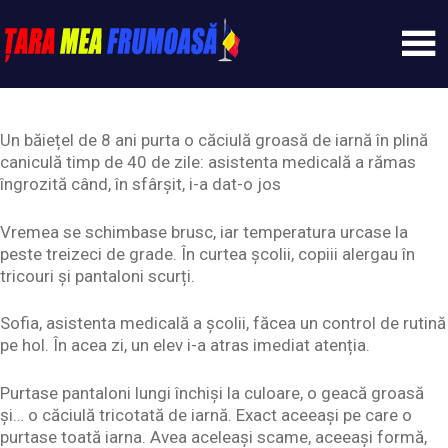
Skip
to
content
Tarameafrumoasa
Un băiețel de 8 ani purta o căciulă groasă de iarnă în plină
caniculă timp de 40 de zile: asistenta medicală a rămas
îngrozită când, în sfârșit, i-a dat-o jos
Vremea se schimbase brusc, iar temperatura urcase la
peste treizeci de grade. În curtea școlii, copiii alergau în
tricouri și pantaloni scurți.
Sofia, asistenta medicală a școlii, făcea un control de rutină
pe hol. În acea zi, un elev i-a atras imediat atenția.
Purtase pantaloni lungi închiși la culoare, o geacă groasă
și… o căciulă tricotată de iarnă. Exact aceeași pe care o
purtase toată iarna. Avea aceleași scame, aceeași formă,