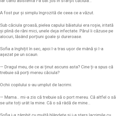
Iar când asistenta i-a dat jos în sfârșit căciula…
A fost pur și simplu îngrozită de ceea ce a văzut.
Sub căciula groasă, pielea capului băiatului era roșie, iritată
și plină de răni mici, unele deja infectate. Părul îi căzuse pe
alocuri, lăsând porțiuni goale și dureroase.
Sofia a înghițit în sec, apoi l-a tras ușor de mână și l-a
așezat pe un scaun.
— Dragul meu, de ce ai ținut ascuns asta? Cine ți-a spus că
trebuie să porți mereu căciula?
Ochii copilului s-au umplut de lacrimi.
— Mama… mi-a zis că trebuie să o port mereu. Că altfel o să
se uite toți urât la mine. Că o să râdă de mine…
Sofia i-a zâmbit cu multă blândețe și i-a șters lacrimile cu