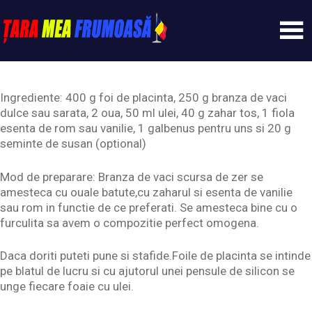
Skip
to
content
Tarameafrumoasa
Ingrediente: 400 g foi de placinta, 250 g branza de vaci
dulce sau sarata, 2 oua, 50 ml ulei, 40 g zahar tos, 1 fiola
esenta de rom sau vanilie, 1 galbenus pentru uns si 20 g
seminte de susan (optional)
Mod de preparare: Branza de vaci scursa de zer se
amesteca cu ouale batute,cu zaharul si esenta de vanilie
sau rom in functie de ce preferati. Se amesteca bine cu o
furculita sa avem o compozitie perfect omogena.
Daca doriti puteti pune si stafide.Foile de placinta se intinde
pe blatul de lucru si cu ajutorul unei pensule de silicon se
unge fiecare foaie cu ulei.