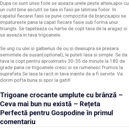
Dupa ce sunt unse foile se aseaza unele peste altele,apoi cu
un cutit bine ascutit se taie in fasii pe latimea foilor. In
capatul fiecarei fasii se pune compozitia de branza,apoi se
impatureste pana la capat fiecare fasie sub forma unui
triunghi. Se tapeteaza cu hartie de copt tava de la aragaz si
se aseaza in tava trigoanele.
Se ung cu ulei si galbenus de ou si deasupra se presara
semintele de susan(optional), le puteti lasa si simple. Se da
tava la copt pentru aproximativ 30-35 de minute la 180 de
grade pana ce trigoanele cresc si se rumenesc frumos la
suprafata.Se lasa la racit in tava inainte de a fi servite. Va
dorim pofta buna si spor la gatit!
Trigoane crocante umplute cu brânză –
Ceva mai bun nu există – Rețeta
Perfectă pentru Gospodine în primul
comentariu