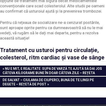
opțiune de tratament mai sigură decât medicamentele
convenționale care scad colesterolul. Alte studii pe oameni
au confirmat că usturoiul ajută și la prevenirea trombozei.
Pentru că rețeaua de socializare ne-a cenzurat postările,
sunt aproape oprite pentru ca dumneavoastră să nu le mai
vedeți, vă rugăm să le dați mai departe, pentru a rezolva
această situație!
Tratament cu usturoi pentru circulație,
colesterol, ritm cardiac și vase de sânge
Navigare
PREVIOUS
NU E MIT, E REALITATE: SUPA DE VARZĂ TE AJUTĂ SĂ DAI JOS
POST:
CÂTEVA KILOGRAME BUNE ÎN DOAR CÂTEVA ZILE – REȚETA
în
NEXT
DE SALVAT – CIULAMA DE CIUPERCI, BUNĂ DE TE LINGI PE
articole
POST:
DEGETE – REȚETĂ DE POST