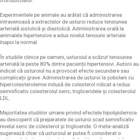
trombocitelor.
Experimentele pe animale au arătat că administrarea
intravenoasă a extractelor de usturoi reduce tensiunea
arterială sistolică și diastolică. Administrarea orală la
animalele hipertensive a adus nivelul tensiunii arteriale
înapoi la normal.
În studiile clinice pe oameni, usturoiul a scăzut tensiunea
arterială la peste 80% dintre pacienții hipertensivi. Autorii au
indicat că usturoiul nu a provocat efecte secundare sau
complicații grave. Administrarea de usturoi la șobolani cu
hipercolesterolemie indusă de colesterol ridicat a redus
semnificativ colesterolul seric, trigliceridele și colesterolul
LDL.
Majoritatea studiilor umane privind efectele hipolipidemice
au descoperit că preparatele de usturoi scad semnificativ
nivelul seric de colesterol și trigliceride. O meta-analiză
sugerează chiar că usturoiul ar putea fi considerat o