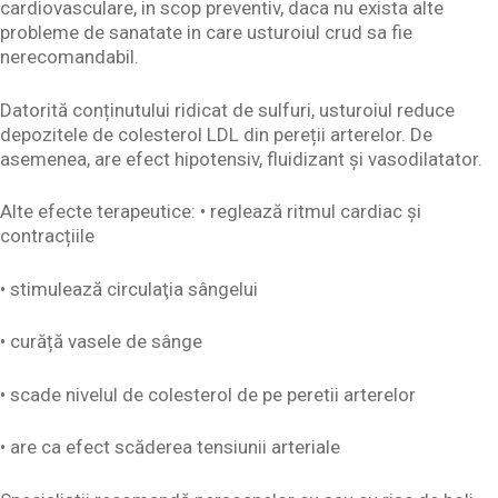
cardiovasculare, in scop preventiv, daca nu exista alte
probleme de sanatate in care usturoiul crud sa fie
nerecomandabil.
Datorită conținutului ridicat de sulfuri, usturoiul reduce
depozitele de colesterol LDL din pereții arterelor. De
asemenea, are efect hipotensiv, fluidizant și vasodilatator.
Alte efecte terapeutice: • reglează ritmul cardiac și
contracțiile
• stimulează circulaţia sângelui
• curăță vasele de sânge
• scade nivelul de colesterol de pe peretii arterelor
• are ca efect scăderea tensiunii arteriale