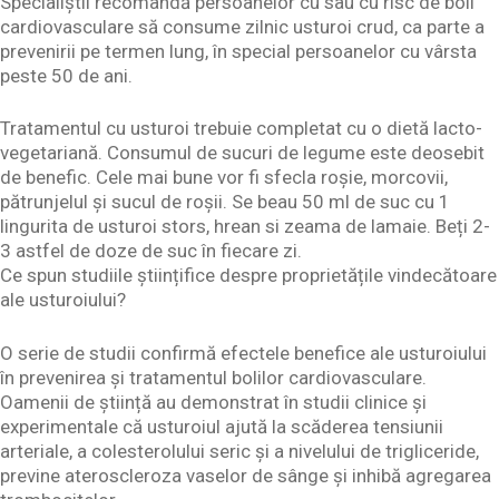
Specialiștii recomandă persoanelor cu sau cu risc de boli
cardiovasculare să consume zilnic usturoi crud, ca parte a
prevenirii pe termen lung, în special persoanelor cu vârsta
peste 50 de ani.
Tratamentul cu usturoi trebuie completat cu o dietă lacto-
vegetariană. Consumul de sucuri de legume este deosebit
de benefic. Cele mai bune vor fi sfecla roșie, morcovii,
pătrunjelul și sucul de roșii. Se beau 50 ml de suc cu 1
lingurita de usturoi stors, hrean si zeama de lamaie. Beți 2-
3 astfel de doze de suc în fiecare zi.
Ce spun studiile științifice despre proprietățile vindecătoare
ale usturoiului?
O serie de studii confirmă efectele benefice ale usturoiului
în prevenirea și tratamentul bolilor cardiovasculare.
Oamenii de știință au demonstrat în studii clinice și
experimentale că usturoiul ajută la scăderea tensiunii
arteriale, a colesterolului seric și a nivelului de trigliceride,
previne ateroscleroza vaselor de sânge și inhibă agregarea