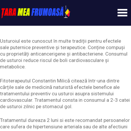
Skip
to
content
Tarameafrumoasa
Usturoiul este cunoscut în multe tradiții pentru efectele
sale puternice preventive și terapeutice. Conține compuși
cu proprietăți anticancerigene și antibacteriene. Consumul
de usturoi reduce riscul de boli cardiovasculare și
metabolice.
Fitoterapeutul Constantin Milică citează într-una dintre
cărțile sale de medicină naturistă efectele benefice ale
tratamentului preventiv cu usturoi asupra sistemului
cardiovascular. Tratamentul consta in consumul a 2-3 catei
de usturoi zilnic pe stomacul gol.
Tratamentul dureaza 2 luni si este recomandat persoanelor
care sufera de hipertensiune arteriala sau de alte afectiuni