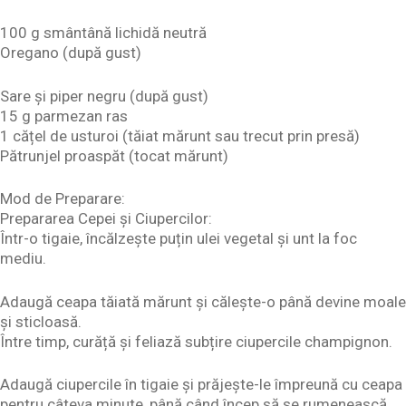
100 g smântână lichidă neutră
Oregano (după gust)
Sare și piper negru (după gust)
15 g parmezan ras
1 cățel de usturoi (tăiat mărunt sau trecut prin presă)
Pătrunjel proaspăt (tocat mărunt)
Mod de Preparare:
Prepararea Cepei și Ciupercilor:
Într-o tigaie, încălzește puțin ulei vegetal și unt la foc
mediu.
Adaugă ceapa tăiată mărunt și călește-o până devine moale
și sticloasă.
Între timp, curăță și feliază subțire ciupercile champignon.
Adaugă ciupercile în tigaie și prăjește-le împreună cu ceapa
pentru câteva minute, până când încep să se rumenească