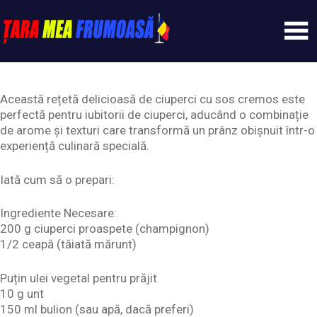
Skip
to
content
Tarameafrumoasa
Această rețetă delicioasă de ciuperci cu sos cremos este
perfectă pentru iubitorii de ciuperci, aducând o combinație
de arome și texturi care transformă un prânz obișnuit într-o
experiență culinară specială.
Iată cum să o prepari:
Ingrediente Necesare:
200 g ciuperci proaspete (champignon)
1/2 ceapă (tăiată mărunt)
Puțin ulei vegetal pentru prăjit
10 g unt
150 ml bulion (sau apă, dacă preferi)