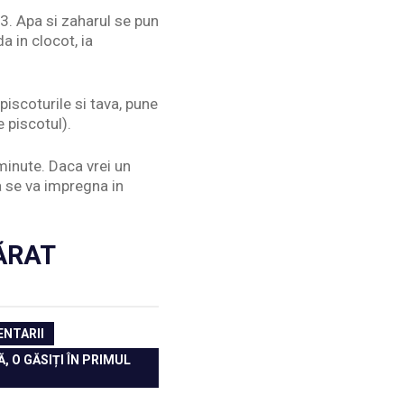
3. Apa si zaharul se pun
 in clocot, ia
piscoturile si tava, pune
 piscotul).
minute. Daca vrei un
 se va impregna in
PĂRAT
ENTARII
 O GĂSIȚI ÎN PRIMUL