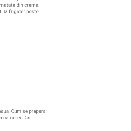
umatate din crema,
i la frigider peste
feaua. Cum se prepara:
a camerei. Din