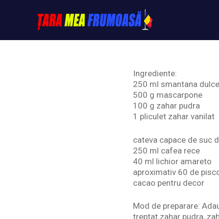
Skip
to
content
Tarameafrumoasa
Ingrediente:
250 ml smantana dulc
500 g mascarpone
100 g zahar pudra
1 pliculet zahar vanilat
cateva capace de suc d
250 ml cafea rece
40 ml lichior amareto
aproximativ 60 de pisco
cacao pentru decor
Mod de preparare: Adaug
treptat zahar pudra, zah