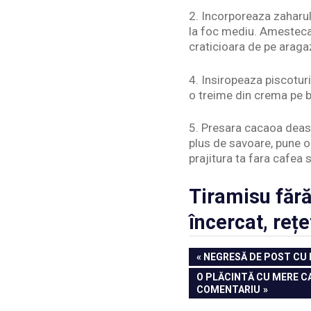
2. Incorporeaza zaharul
la foc mediu. Amesteca 
craticioara de pe araga
4. Insiropeaza piscoturi
o treime din crema pe b
5. Presara cacaoa deasup
plus de savoare, pune 
prajitura ta fara cafea s
Tiramisu făr
încercat, reț
Navigare
PREVIOUS
NEGRESĂ DE POST CU 
POST:
în
NEXT
O PLĂCINTĂ CU MERE CA
POST:
COMENTARIU
articole