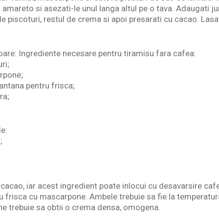
mareto si asezati-le unul langa altul pe o tava. Adaugati j
e piscoturi, restul de crema si apoi presarati cu cacao. Lasat
are: Ingrediente necesare pentru tiramisu fara cafea:
ri;
rpone;
antana pentru frisca;
ra;
de:
;
 cacao, iar acest ingredient poate inlocui cu desavarsire ca
u frisca cu mascarpone. Ambele trebuie sa fie la temperatur
 trebuie sa obtii o crema densa, omogena.