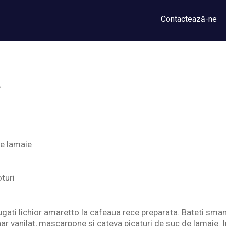
Contactează-ne
e
e lamaie
turi
ati lichior amaretto la cafeaua rece preparata. Bateti sman
ar vanilat, mascarpone si cateva picaturi de suc de lamaie. I