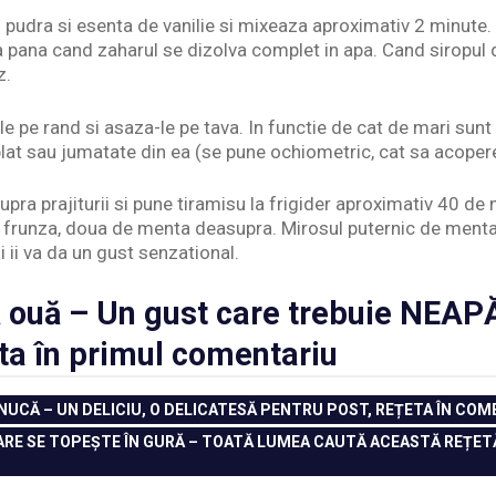
 pudra si esenta de vanilie si mixeaza aproximativ 2 minute. 
pana cand zaharul se dizolva complet in apa. Cand siropul da
z.
le pe rand si asaza-le pe tava. In functie de cat de mari sunt 
lat sau jumatate din ea (se pune ochiometric, cat sa acopere
ra prajiturii si pune tiramisu la frigider aproximativ 40 de 
o frunza, doua de menta deasupra. Mirosul puternic de menta
i ii va da un gust senzational.
ă ouă – Un gust care trebuie NEA
eta în primul comentariu
NUCĂ – UN DELICIU, O DELICATESĂ PENTRU POST, REȚETA ÎN COM
RE SE TOPEȘTE ÎN GURĂ – TOATĂ LUMEA CAUTĂ ACEASTĂ REȚETĂ,