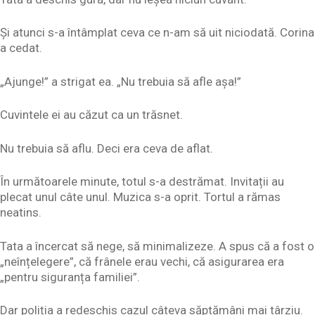
Și atunci s-a întâmplat ceva ce n-am să uit niciodată. Corina
a cedat.
„Ajunge!” a strigat ea. „Nu trebuia să afle așa!”
Cuvintele ei au căzut ca un trăsnet.
Nu trebuia să aflu. Deci era ceva de aflat.
În următoarele minute, totul s-a destrămat. Invitații au
plecat unul câte unul. Muzica s-a oprit. Tortul a rămas
neatins.
Tata a încercat să nege, să minimalizeze. A spus că a fost o
„neînțelegere”, că frânele erau vechi, că asigurarea era
„pentru siguranța familiei”.
Dar poliția a redeschis cazul câteva săptămâni mai târziu.