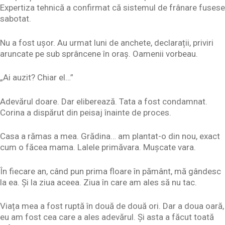
Expertiza tehnică a confirmat că sistemul de frânare fusese
sabotat.
Nu a fost ușor. Au urmat luni de anchete, declarații, priviri
aruncate pe sub sprâncene în oraș. Oamenii vorbeau.
„Ai auzit? Chiar el…”
Adevărul doare. Dar eliberează. Tata a fost condamnat.
Corina a dispărut din peisaj înainte de proces.
Casa a rămas a mea. Grădina… am plantat-o din nou, exact
cum o făcea mama. Lalele primăvara. Mușcate vara.
În fiecare an, când pun prima floare în pământ, mă gândesc
la ea. Și la ziua aceea. Ziua în care am ales să nu tac.
Viața mea a fost ruptă în două de două ori. Dar a doua oară,
eu am fost cea care a ales adevărul. Și asta a făcut toată