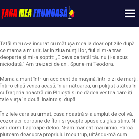
Skip
to
content
Tarameafrumoasa
Tatăl meu s-a însurat cu mătușa mea la doar opt zile după
ce mama a m.urit, iar în ziua nunții lor, fiul ei m-a tras
deoparte și mi-a șoptit: „E ceva ce tatăl tău nu ți-a spus
niciodată.” Am treizeci de ani. Spune-mi Teodora.
Mama a murit într-un accident de mașină, într-o zi de marți.
Într-o clipă venea acasă, în următoarea, un polițist stătea în
sufrageria noastră din Ploiești și ne dădea vestea care îți
taie viața în două: înainte și după.
În zilele care au urmat, casa noastră s-a umplut de colivă,
cozonaci, coroane de flori și șoapte spuse cu glas stins. N-
am dormit aproape deloc. N-am mâncat mai nimic. Parcă
pluteam deasupra propriului meu trup, uitându-mă cum