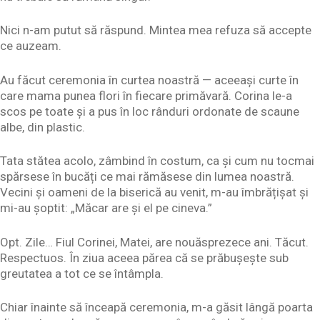
Nici n-am putut să răspund. Mintea mea refuza să accepte
ce auzeam.
Au făcut ceremonia în curtea noastră — aceeași curte în
care mama punea flori în fiecare primăvară. Corina le-a
scos pe toate și a pus în loc rânduri ordonate de scaune
albe, din plastic.
Tata stătea acolo, zâmbind în costum, ca și cum nu tocmai
spărsese în bucăți ce mai rămăsese din lumea noastră.
Vecini și oameni de la biserică au venit, m-au îmbrățișat și
mi-au șoptit: „Măcar are și el pe cineva.”
Opt. Zile… Fiul Corinei, Matei, are nouăsprezece ani. Tăcut.
Respectuos. În ziua aceea părea că se prăbușește sub
greutatea a tot ce se întâmpla.
Chiar înainte să înceapă ceremonia, m-a găsit lângă poarta