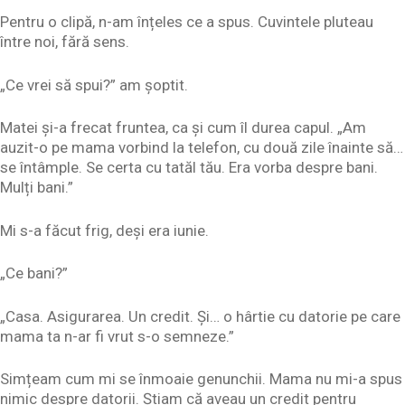
Pentru o clipă, n-am înțeles ce a spus. Cuvintele pluteau
între noi, fără sens.
„Ce vrei să spui?” am șoptit.
Matei și-a frecat fruntea, ca și cum îl durea capul. „Am
auzit-o pe mama vorbind la telefon, cu două zile înainte să…
se întâmple. Se certa cu tatăl tău. Era vorba despre bani.
Mulți bani.”
Mi s-a făcut frig, deși era iunie.
„Ce bani?”
„Casa. Asigurarea. Un credit. Și… o hârtie cu datorie pe care
mama ta n-ar fi vrut s-o semneze.”
Simțeam cum mi se înmoaie genunchii. Mama nu mi-a spus
nimic despre datorii. Știam că aveau un credit pentru