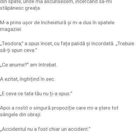
din spate, unde mă ascunsesem, încercând să-mi
stăpânesc greața.
M-a prins ușor de încheietură și m-a dus în spatele
magaziei.
„Teodora,” a spus încet, cu fața palidă și încordată. „Trebuie
să-ți spun ceva.”
„Ce anume?” am întrebat.
A ezitat, înghițind în sec.
„E ceva ce tata tău nu ți-a spus.”
Apoi a rostit o singură propoziție care mi-a șters tot
sângele din obraji.
„Accidentul nu a fost chiar un accident.”