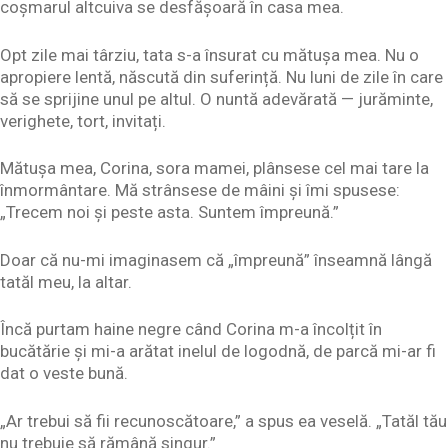
coșmarul altcuiva se desfășoară în casa mea.
Opt zile mai târziu, tata s-a însurat cu mătușa mea. Nu o
apropiere lentă, născută din suferință. Nu luni de zile în care
să se sprijine unul pe altul. O nuntă adevărată — jurăminte,
verighete, tort, invitați.
Mătușa mea, Corina, sora mamei, plânsese cel mai tare la
înmormântare. Mă strânsese de mâini și îmi spusese:
„Trecem noi și peste asta. Suntem împreună.”
Doar că nu-mi imaginasem că „împreună” înseamnă lângă
tatăl meu, la altar.
Încă purtam haine negre când Corina m-a încolțit în
bucătărie și mi-a arătat inelul de logodnă, de parcă mi-ar fi
dat o veste bună.
„Ar trebui să fii recunoscătoare,” a spus ea veselă. „Tatăl tău
nu trebuie să rămână singur.”