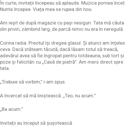
În curte, invitații începeau să aplaude. Muzica pornea încet.
Nunta începea. Viața mea se rupea din nou.
Am ieșit de după magazie cu pași nesiguri. Tata mă căuta
din priviri, zâmbind larg, de parcă nimic nu era în neregulă.
Corina radia. Preotul își dregea glasul. Și atunci am înțeles
ceva. Dacă stăteam tăcută, dacă lăsam totul să treacă,
adevărul avea să fie îngropat pentru totdeauna, sub tort și
poze și felicitări cu „Casă de piatră”. Am mers direct spre
tata.
„Trebuie să vorbim,” i-am spus.
A încercat să mă liniștească. „Teo, nu acum.”
„Ba acum.”
Invitații au început să șușotească.