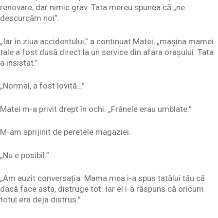
renovare, dar nimic grav. Tata mereu spunea că „ne
descurcăm noi”.
„Iar în ziua accidentului,” a continuat Matei, „mașina mamei
tale a fost dusă direct la un service din afara orașului. Tata
a insistat.”
„Normal, a fost lovită…”
Matei m-a privit drept în ochi. „Frânele erau umblate.”
M-am sprijinit de peretele magaziei.
„Nu e posibil.”
„Am auzit conversația. Mama mea i-a spus tatălui tău că
dacă face asta, distruge tot. Iar el i-a răspuns că oricum
totul era deja distrus.”