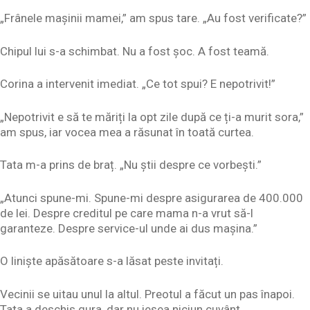
„Frânele mașinii mamei,” am spus tare. „Au fost verificate?”
Chipul lui s-a schimbat. Nu a fost șoc. A fost teamă.
Corina a intervenit imediat. „Ce tot spui? E nepotrivit!”
„Nepotrivit e să te măriți la opt zile după ce ți-a murit sora,”
am spus, iar vocea mea a răsunat în toată curtea.
Tata m-a prins de braț. „Nu știi despre ce vorbești.”
„Atunci spune-mi. Spune-mi despre asigurarea de 400.000
de lei. Despre creditul pe care mama n-a vrut să-l
garanteze. Despre service-ul unde ai dus mașina.”
O liniște apăsătoare s-a lăsat peste invitați.
Vecinii se uitau unul la altul. Preotul a făcut un pas înapoi.
Tata a deschis gura, dar nu ieșea niciun cuvânt.