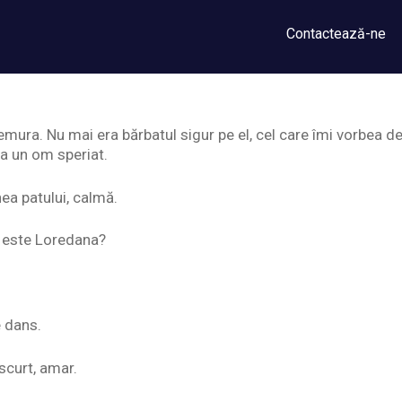
Contactează-ne
tremura. Nu mai era bărbatul sigur pe el, cel care îmi vorbea
Era un om speriat.
a patului, calmă.
e este Loredana?
e dans.
scurt, amar.