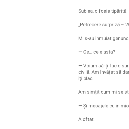
Sub ea, o foaie tipărită:
„Petrecere surpriză – 20
Mi s-au înmuiat genunch
— Ce… ce e asta?
— Voiam să-ți fac o sur
civilă. Am învățat să d
îți plac.
Am simțit cum mi se st
— Și mesajele cu inimi
A oftat.