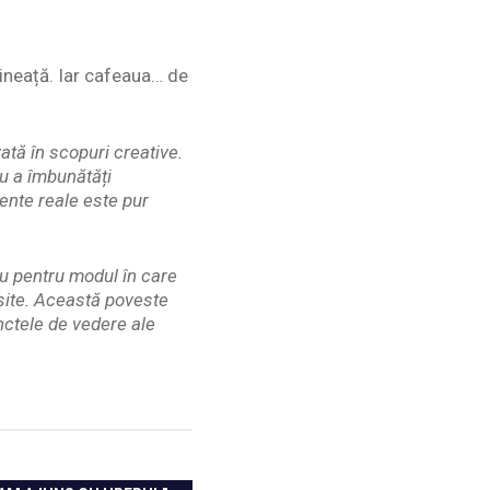
imineață. Iar cafeaua… de
ată în scopuri creative.
ru a îmbunătăți
ente reale este pur
au pentru modul în care
eșite. Această poveste
unctele de vedere ale