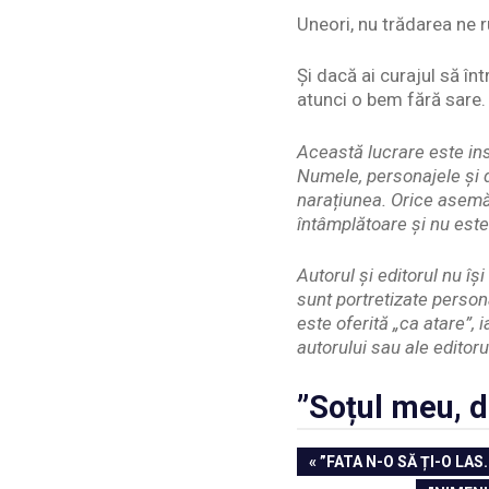
Uneori, nu trădarea ne ru
Și dacă ai curajul să în
atunci o bem fără sare.
Această lucrare este ins
Numele, personajele și d
narațiunea. Orice asemă
întâmplătoare și nu este
Autorul și editorul nu î
sunt portretizate person
este oferită „ca atare”, 
autorului sau ale editoru
”Soțul meu, d
Navigare
PREVIOUS
”FATA N-O SĂ ȚI-O LAS
POST: