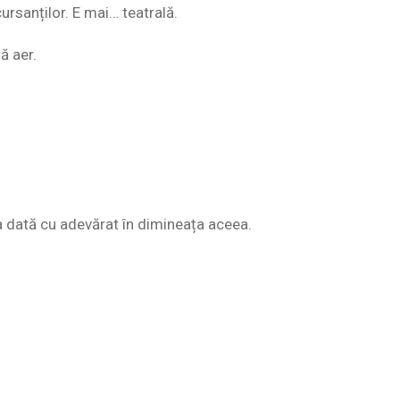
ursanților. E mai… teatrală.
ă aer.
a dată cu adevărat în dimineața aceea.