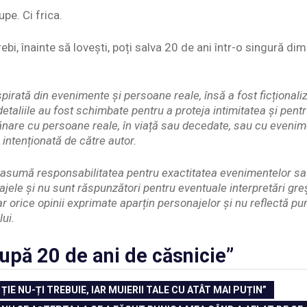
pe. Ci frica.
trebi, înainte să lovești, poți salva 20 de ani într-o singură d
pirată din evenimente și persoane reale, însă a fost ficționaliz
etaliile au fost schimbate pentru a proteja intimitatea și pent
nare cu persoane reale, în viață sau decedate, sau cu evenim
 intenționată de către autor.
și asumă responsabilitatea pentru exactitatea evenimentelor s
ajele și nu sunt răspunzători pentru eventuale interpretări gr
iar orice opinii exprimate aparțin personajelor și nu reflectă p
lui.
upă 20 de ani de căsnicie”
. ȚIE NU-ȚI TREBUIE, IAR MUIERII TALE CU ATÂT MAI PUȚIN”