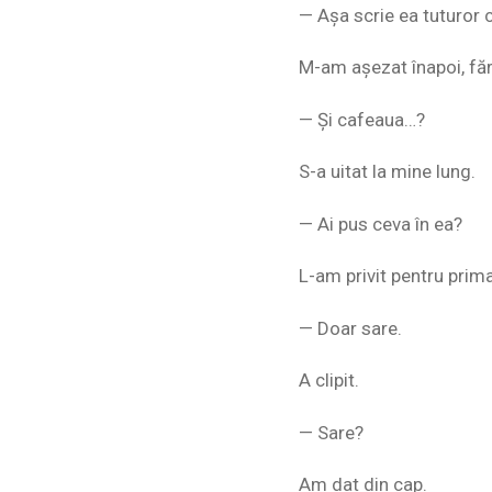
— Așa scrie ea tuturor c
M-am așezat înapoi, făr
— Și cafeaua…?
S-a uitat la mine lung.
— Ai pus ceva în ea?
L-am privit pentru prim
— Doar sare.
A clipit.
— Sare?
Am dat din cap.