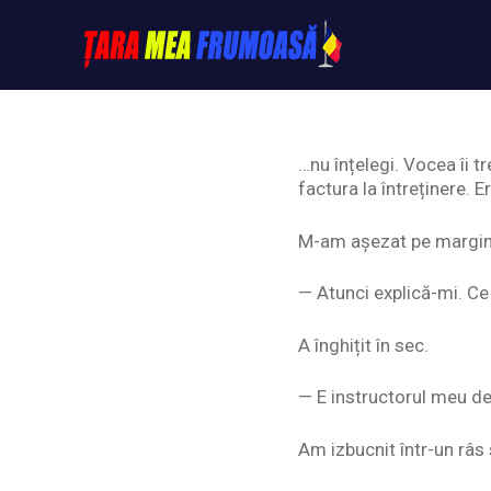
Skip
to
content
Tarameafrumoasa
…nu înțelegi. Vocea îi 
factura la întreținere. 
M-am așezat pe margine
— Atunci explică-mi. C
A înghițit în sec.
— E instructorul meu d
Am izbucnit într-un râs 