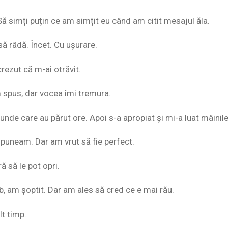
Să simți puțin ce am simțit eu când am citit mesajul ăla.
să râdă. Încet. Cu ușurare.
ezut că m-ai otrăvit.
 spus, dar vocea îmi tremura.
nde care au părut ore. Apoi s-a apropiat și mi-a luat mâinile
spuneam. Dar am vrut să fie perfect.
ă să le pot opri.
b, am șoptit. Dar am ales să cred ce e mai rău.
lt timp.