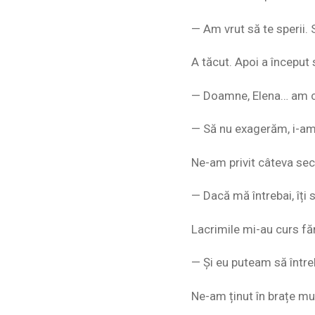
— Am vrut să te sperii. 
A tăcut. Apoi a început 
— Doamne, Elena… am cr
— Să nu exagerăm, i-am
Ne-am privit câteva secu
— Dacă mă întrebai, îți 
Lacrimile mi-au curs făr
— Și eu puteam să între
Ne-am ținut în brațe mu