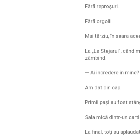
Fără reproșuri.
Fără orgolii.
Mai târziu, în seara ace
La „La Stejarul”, când m
zâmbind.
— Ai încredere în mine?
Am dat din cap.
Primii pași au fost stâ
Sala mică dintr-un carti
La final, toți au aplauda