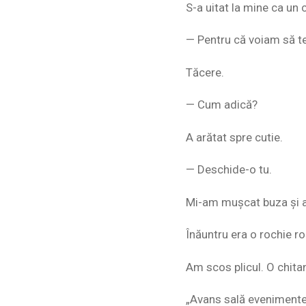
S-a uitat la mine ca un 
— Pentru că voiam să te
Tăcere.
— Cum adică?
A arătat spre cutie.
— Deschide-o tu.
Mi-am mușcat buza și a
Înăuntru era o rochie ro
Am scos plicul. O chita
„Avans sală evenimente 