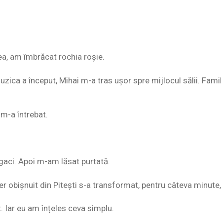
ea, am îmbrăcat rochia roșie.
uzica a început, Mihai m-a tras ușor spre mijlocul sălii. Famili
 m-a întrebat.
ngaci. Apoi m-am lăsat purtată.
er obișnuit din Pitești s-a transformat, pentru câteva minute,
t. Iar eu am înțeles ceva simplu.