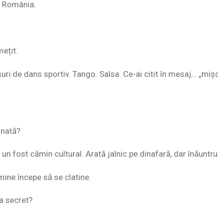
s România.
mețit.
ri de dans sportiv. Tango. Salsa. Ce-ai citit în mesaj… „mișc
ănată?
t un fost cămin cultural. Arată jalnic pe dinafară, dar înăuntru
ine începe să se clatine.
ta secret?