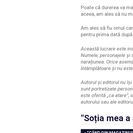
Poate că durerea va mai
aceea, am ales să nu ma
Am ales să fiu omul care
pentru prima dată după 
Această lucrare este ins
Numele, personajele și d
narațiunea. Orice asemă
întâmplătoare și nu este
Autorul și editorul nu î
sunt portretizate person
este oferită „ca atare”, 
autorului sau ale editoru
”Soția mea a 
PREVIOUS
”CÂND DIN MAGAZINUL