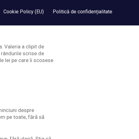
Cookie Policy (EU)
Politică de confidențialitate
 Valeria a clipit de
 rândurile scrise de
e lei pe care îi scosese
 minciuni despre
em pe toate, fără să
un, fără vlagă. Știa că