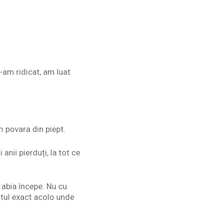
-am ridicat, am luat
m povara din piept.
anii pierduți, la tot ce
 abia începe. Nu cu
ctul exact acolo unde