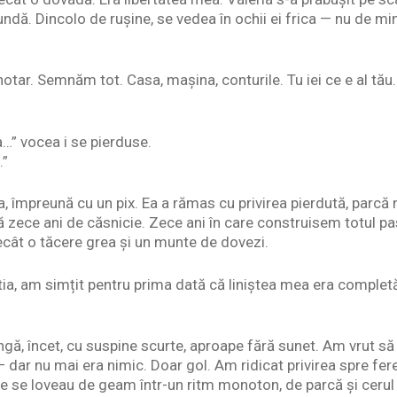
ndă. Dincolo de rușine, se vedea în ochii ei frica — nu de mi
otar. Semnăm tot. Casa, mașina, conturile. Tu iei ce e al tău
…” vocea i se pierduse.
.”
, împreună cu un pix. Ea a rămas cu privirea pierdută, parc
ă zece ani de căsnicie. Zece ani în care construisem totul pa
cât o tăcere grea și un munte de dovezi.
tia, am simțit pentru prima dată că liniștea mea era completă
ngă, încet, cu suspine scurte, aproape fără sunet. Am vrut să
— dar nu mai era nimic. Doar gol. Am ridicat privirea spre fer
rile se loveau de geam într-un ritm monoton, de parcă și cerul