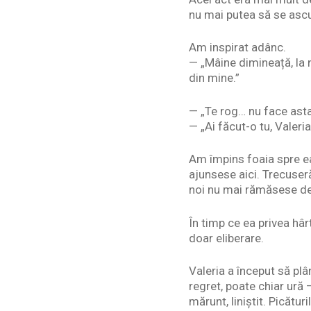
nu mai putea să se ascu
Am inspirat adânc.
— „Mâine dimineață, la n
din mine.”
— „Te rog… nu face asta
— „Ai făcut-o tu, Valeria
Am împins foaia spre ea
ajunsese aici. Trecuser
noi nu mai rămăsese de
În timp ce ea privea hâr
doar eliberare.
Valeria a început să plâ
regret, poate chiar ură 
mărunt, liniștit. Picătu