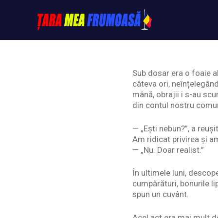
Skip
to
content
Tarameafrumoasa
Sub dosar era o foaie al
câteva ori, neînțelegând
mână, obrajii i s-au scu
din contul nostru comu
— „Ești nebun?”, a reuși
Am ridicat privirea și a
— „Nu. Doar realist.”
În ultimele luni, descop
cumpărături, bonurile li
spun un cuvânt.
Acel act era mai mult de