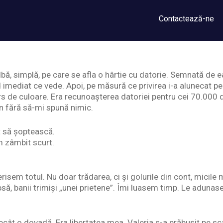
Contactează-ne
bă, simplă, pe care se afla o hârtie cu datorie. Semnată de ea.
 imediat ce vede. Apoi, pe măsură ce privirea i-a alunecat pe
rs de culoare. Era recunoașterea datoriei pentru cei 70.000 d
n fără să-mi spună nimic.
t să șoptească.
m zâmbit scurt.
erisem totul. Nu doar trădarea, ci și golurile din cont, micile
psă, banii trimiși „unei prietene”. Îmi luasem timp. Le adunas
cât o dovadă. Era libertatea mea. Valeria s-a prăbușit pe sca