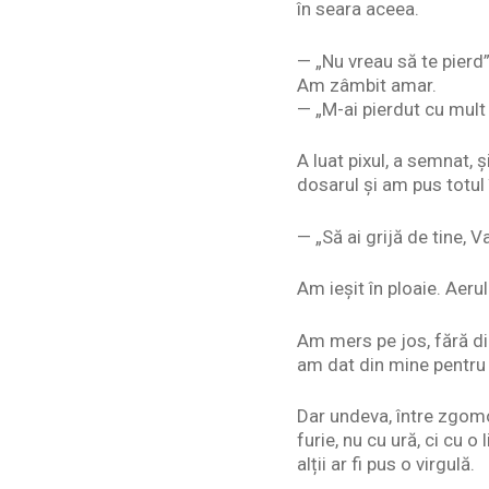
în seara aceea.
— „Nu vreau să te pierd”
Am zâmbit amar.
— „M-ai pierdut cu mult
A luat pixul, a semnat, 
dosarul și am pus totul 
— „Să ai grijă de tine, Va
Am ieșit în ploaie. Aeru
Am mers pe jos, fără dir
am dat din mine pentru 
Dar undeva, între zgomot
furie, nu cu ură, ci cu 
alții ar fi pus o virgulă.