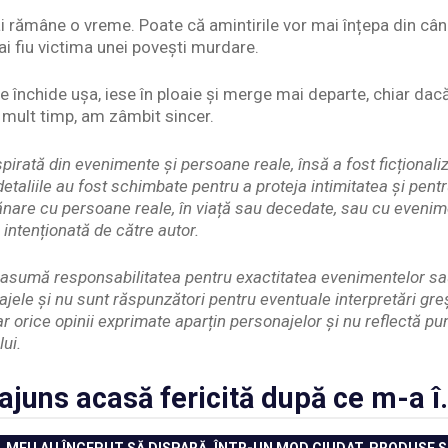
 rămâne o vreme. Poate că amintirile vor mai înțepa din când
i fiu victima unei povești murdare.
 închide ușa, iese în ploaie și merge mai departe, chiar dacă 
mult timp, am zâmbit sincer.
pirată din evenimente și persoane reale, însă a fost ficționaliz
etaliile au fost schimbate pentru a proteja intimitatea și pent
nare cu persoane reale, în viață sau decedate, sau cu evenim
 intenționată de către autor.
și asumă responsabilitatea pentru exactitatea evenimentelor s
ajele și nu sunt răspunzători pentru eventuale interpretări gr
iar orice opinii exprimate aparțin personajelor și nu reflectă p
lui.
ajuns acasă fericită după ce m-a î
 MEU AU ÎNCEPUT SĂ DISPARĂ, ÎNTR-UN MOD CIUDAT, PRODUSE 