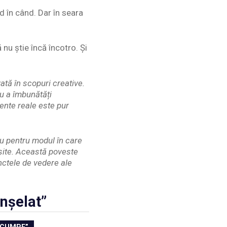
 în când. Dar în seara
nu știe încă încotro. Și
ată în scopuri creative.
ru a îmbunătăți
ente reale este pur
au pentru modul în care
eșite. Această poveste
unctele de vedere ale
.nșelat”
SCUMPE”