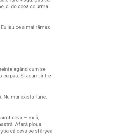
ne, ci de ceea ce urma.
. Eu iau ce a mai rămas
ă neînțelegând cum se
s cu pas. Și acum, între
. Nu mai exista furie,
 simt ceva — milă,
eastră. Afară ploua
 știa că ceva se sfârșea