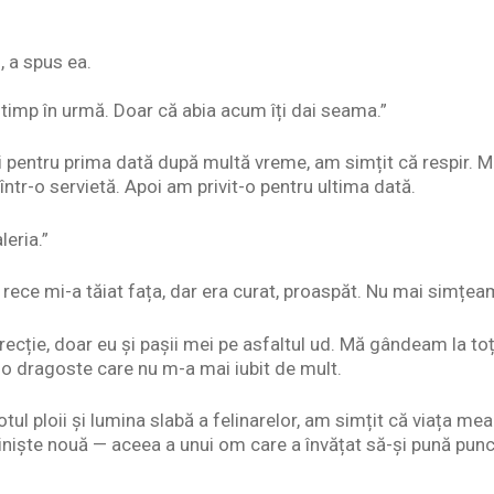
, a spus ea.
 timp în urmă. Doar că abia acum îți dai seama.”
și pentru prima dată după multă vreme, am simțit că respir. M
într-o servietă. Apoi am privit-o pentru ultima dată.
leria.”
l rece mi-a tăiat fața, dar era curat, proaspăt. Nu mai simțea
ecție, doar eu și pașii mei pe asfaltul ud. Mă gândeam la toți 
o dragoste care nu m-a mai iubit de mult.
ul ploii și lumina slabă a felinarelor, am simțit că viața mea
o liniște nouă — aceea a unui om care a învățat să-și pună pun