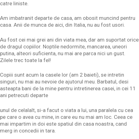
catre liniste.
Am imbatranit departe de casa, am obosit muncind pentru
casa. Anii de munca de aici, din Italia, nu au fost usori.
Au fost cei mai grei ani din viata mea, dar am suportat orice
de dragul copiilor. Noptile nedormite, mancarea, uneori
putina, alteori suficienta, nu mai are parca nici un gust.
Zilele trec toate la fel!
Copiii sunt acum la casele lor (am 2 baieti), se intretin
singuri, nu mai au nevoie de ajutorul meu. Barbatul, desi
asteapta bani de la mine pentru intretinerea casei, in cei 11
ani petrecuti departe
unul de celalalt, si-a facut o viata a lui, una paralela cu cea
pe care o avea cu mine, in care eu nu mai am loc. Ceea ce
mai impartim in doi este spatiul din casa noastra, cand
merg in concedii in tara.