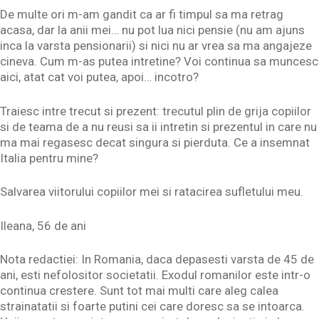
De multe ori m-am gandit ca ar fi timpul sa ma retrag
acasa, dar la anii mei… nu pot lua nici pensie (nu am ajuns
inca la varsta pensionarii) si nici nu ar vrea sa ma angajeze
cineva. Cum m-as putea intretine? Voi continua sa muncesc
aici, atat cat voi putea, apoi… incotro?
Traiesc intre trecut si prezent: trecutul plin de grija copiilor
si de teama de a nu reusi sa ii intretin si prezentul in care nu
ma mai regasesc decat singura si pierduta. Ce a insemnat
Italia pentru mine?
Salvarea viitorului copiilor mei si ratacirea sufletului meu.
Ileana, 56 de ani
Nota redactiei: In Romania, daca depasesti varsta de 45 de
ani, esti nefolositor societatii. Exodul romanilor este intr-o
continua crestere. Sunt tot mai multi care aleg calea
strainatatii si foarte putini cei care doresc sa se intoarca.