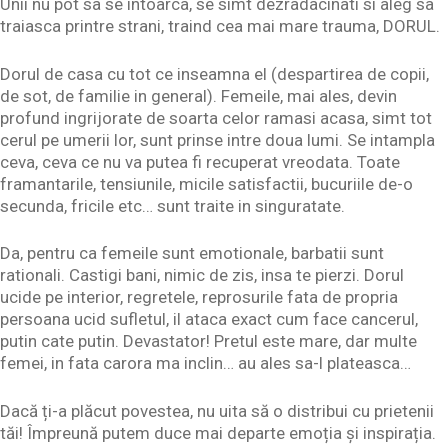
Unii nu pot sa se intoarca, se simt dezradacinati si aleg sa
traiasca printre strani, traind cea mai mare trauma, DORUL.
Dorul de casa cu tot ce inseamna el (despartirea de copii,
de sot, de familie in general). Femeile, mai ales, devin
profund ingrijorate de soarta celor ramasi acasa, simt tot
cerul pe umerii lor, sunt prinse intre doua lumi. Se intampla
ceva, ceva ce nu va putea fi recuperat vreodata. Toate
framantarile, tensiunile, micile satisfactii, bucuriile de-o
secunda, fricile etc… sunt traite in singuratate.
Da, pentru ca femeile sunt emotionale, barbatii sunt
rationali. Castigi bani, nimic de zis, insa te pierzi. Dorul
ucide pe interior, regretele, reprosurile fata de propria
persoana ucid sufletul, il ataca exact cum face cancerul,
putin cate putin. Devastator! Pretul este mare, dar multe
femei, in fata carora ma inclin… au ales sa-l plateasca…
Dacă ți-a plăcut povestea, nu uita să o distribui cu prietenii
tăi! Împreună putem duce mai departe emoția și inspirația.