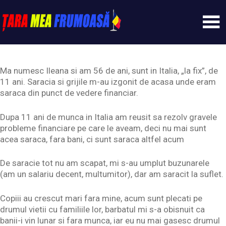
Skip
to
content
Tarameafrumoasa
Ma numesc Ileana si am 56 de ani, sunt in Italia, „la fix”, de
11 ani. Saracia si grijile m-au izgonit de acasa unde eram
saraca din punct de vedere financiar.
Dupa 11 ani de munca in Italia am reusit sa rezolv gravele
probleme financiare pe care le aveam, deci nu mai sunt
acea saraca, fara bani, ci sunt saraca altfel acum
De saracie tot nu am scapat, mi s-au umplut buzunarele
(am un salariu decent, multumitor), dar am saracit la suflet.
Copiii au crescut mari fara mine, acum sunt plecati pe
drumul vietii cu familiile lor, barbatul mi s-a obisnuit ca
banii-i vin lunar si fara munca, iar eu nu mai gasesc drumul