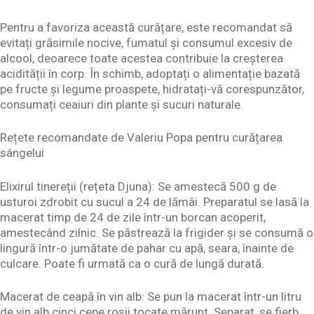
Pentru a favoriza această curățare, este recomandat să
evitați grăsimile nocive, fumatul și consumul excesiv de
alcool, deoarece toate acestea contribuie la creșterea
acidității în corp. În schimb, adoptați o alimentație bazată
pe fructe și legume proaspete, hidratați-vă corespunzător,
consumați ceaiuri din plante și sucuri naturale.
Rețete recomandate de Valeriu Popa pentru curățarea
sângelui
Elixirul tinereții (rețeta Djuna): Se amestecă 500 g de
usturoi zdrobit cu sucul a 24 de lămâi. Preparatul se lasă la
macerat timp de 24 de zile într-un borcan acoperit,
amestecând zilnic. Se păstrează la frigider și se consumă o
lingură într-o jumătate de pahar cu apă, seara, înainte de
culcare. Poate fi urmată ca o cură de lungă durată.
Macerat de ceapă în vin alb: Se pun la macerat într-un litru
de vin alb cinci cepe roșii tocate mărunt. Separat, se fierb