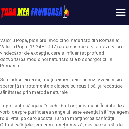
Skip
to
content
Tarameafrumoasa
Valeriu Popa, pionierul medicinei naturiste din România:
Valeriu Popa (1924–1997) este cunoscut și astăzi ca un
vindecător de excepție, care a influențat profund
dezvoltarea medicinei naturiste și a bioenergeticii în
România.
Sub îndrumarea sa, mulți oameni care nu mai aveau nicio
speranță în tratamentele clasice au reușit să-și recâștige
sănătatea prin metode naturale.
Importanța sângelui în echilibrul organismului: Înainte de a
vorbi despre purificarea sângelui, este esențial să înțelegem
rolul vital pe care acesta îl are în menținerea sănătății.
Odată ce înțelegem cum funcționează, devine clar cât de