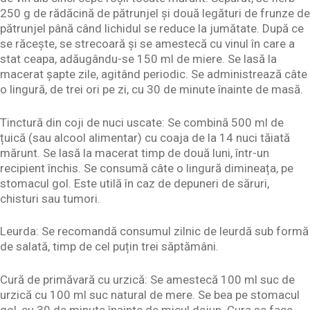
250 g de rădăcină de pătrunjel și două legături de frunze de
pătrunjel până când lichidul se reduce la jumătate. După ce
se răcește, se strecoară și se amestecă cu vinul în care a
stat ceapa, adăugându-se 150 ml de miere. Se lasă la
macerat șapte zile, agitând periodic. Se administrează câte
o lingură, de trei ori pe zi, cu 30 de minute înainte de masă.
Tinctură din coji de nuci uscate: Se combină 500 ml de
țuică (sau alcool alimentar) cu coaja de la 14 nuci tăiată
mărunt. Se lasă la macerat timp de două luni, într-un
recipient închis. Se consumă câte o lingură dimineața, pe
stomacul gol. Este utilă în caz de depuneri de săruri,
chisturi sau tumori.
Leurda: Se recomandă consumul zilnic de leurdă sub formă
de salată, timp de cel puțin trei săptămâni.
Cură de primăvară cu urzică: Se amestecă 100 ml suc de
urzică cu 100 ml suc natural de mere. Se bea pe stomacul
gol, cu 30 de minute înainte de micul dejun. Cura se face