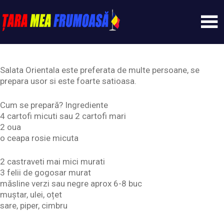
Skip
to
content
Tarameafrumoasa
Salata Orientala este preferata de multe persoane, se
prepara usor si este foarte satioasa.
Cum se prepară? Ingrediente
4 cartofi micuti sau 2 cartofi mari
2 oua
o ceapa rosie micuta
2 castraveti mai mici murati
3 felii de gogosar murat
măsline verzi sau negre aprox 6-8 buc
muștar, ulei, oțet
sare, piper, cimbru