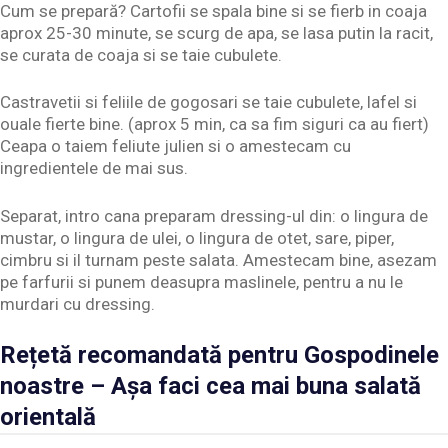
Cum se prepară? Cartofii se spala bine si se fierb in coaja
aprox 25-30 minute, se scurg de apa, se lasa putin la racit,
se curata de coaja si se taie cubulete.
Castravetii si feliile de gogosari se taie cubulete, lafel si
ouale fierte bine. (aprox 5 min, ca sa fim siguri ca au fiert)
Ceapa o taiem feliute julien si o amestecam cu
ingredientele de mai sus.
Separat, intro cana preparam dressing-ul din: o lingura de
mustar, o lingura de ulei, o lingura de otet, sare, piper,
cimbru si il turnam peste salata. Amestecam bine, asezam
pe farfurii si punem deasupra maslinele, pentru a nu le
murdari cu dressing.
Rețetă recomandată pentru Gospodinele
noastre – Așa faci cea mai buna salată
orientală