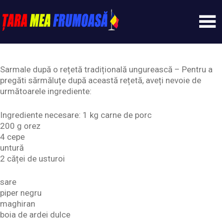
Skip
to
content
Tarameafrumoasa
Sarmale după o rețetă tradițională ungurească – Pentru a
pregăti sărmăluțe după această rețetă, aveți nevoie de
următoarele ingrediente:
Ingrediente necesare: 1 kg carne de porc
200 g orez
4 cepe
untură
2 căței de usturoi
sare
piper negru
maghiran
boia de ardei dulce