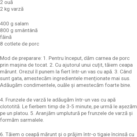
2 ouă
2 kg varză
400 g salam
800 g smântână
făină
8 cotlete de porc
Mod de preparare: 1. Pentru început, dăm carnea de porc
prin mașina de tocat. 2. Cu ajutorul unui cuțit, tăiem ceapa
mărunt. Orezul îl punem la fiert într-un vas cu apă. 3. Când
sunt gata, amestecăm ingredientele menționate mai sus.
Adăugăm condimentele, ouăle și amestecăm foarte bine.
4. Frunzele de varză le adăugăm într-un vas cu apă
clototită. Le fierbem timp de 3-5 minute, pe urmă le așezăm
pe un platou. 5. Aranjăm umplutură pe frunzele de varză și
formăm sarmalele.
6. Tăiem o ceapă mărunt și o prăjim într-o tigaie încinsă cu