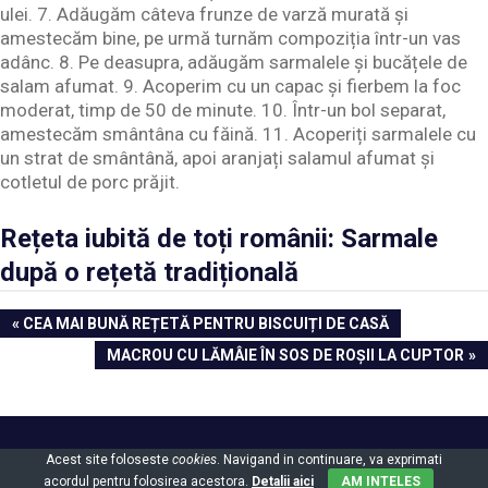
ulei. 7. Adăugăm câteva frunze de varză murată și
amestecăm bine, pe urmă turnăm compoziția într-un vas
adânc. 8. Pe deasupra, adăugăm sarmalele și bucățele de
salam afumat. 9. Acoperim cu un capac și fierbem la foc
moderat, timp de 50 de minute. 10. Într-un bol separat,
amestecăm smântâna cu făină. 11. Acoperiți sarmalele cu
un strat de smântână, apoi aranjați salamul afumat și
cotletul de porc prăjit.
Rețeta iubită de toți românii: Sarmale
după o rețetă tradițională
Navigare
PREVIOUS
CEA MAI BUNĂ REȚETĂ PENTRU BISCUIȚI DE CASĂ
POST:
în
NEXT
MACROU CU LĂMÂIE ÎN SOS DE ROȘII LA CUPTOR
POST:
articole
Powered by
WordPress
and
Gridbox
.
Acest site foloseste
cookies
. Navigand in continuare, va exprimati
acordul pentru folosirea acestora.
Detalii aici
AM INTELES