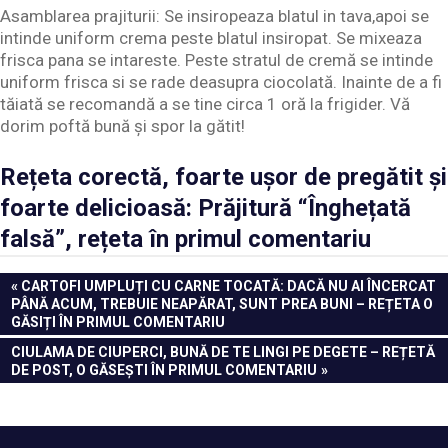
Asamblarea prajiturii: Se insiropeaza blatul in tava,apoi se
intinde uniform crema peste blatul insiropat. Se mixeaza
frisca pana se intareste. Peste stratul de cremă se intinde
uniform frisca si se rade deasupra ciocolată. Inainte de a fi
tăiată se recomandă a se tine circa 1 oră la frigider. Vă
dorim poftă bună și spor la gătit!
Rețeta corectă, foarte ușor de pregătit și
foarte delicioasă: Prăjitură “Înghețată
falsă”, rețeta în primul comentariu
Navigare
PREVIOUS
CARTOFI UMPLUȚI CU CARNE TOCATĂ: DACĂ NU AI ÎNCERCAT
POST:
PÂNĂ ACUM, TREBUIE NEAPĂRAT, SUNT PREA BUNI – REȚETA O
în
GĂSIȚI ÎN PRIMUL COMENTARIU
articole
NEXT
CIULAMA DE CIUPERCI, BUNĂ DE TE LINGI PE DEGETE – REȚETĂ
POST:
DE POST, O GĂSEȘTI ÎN PRIMUL COMENTARIU