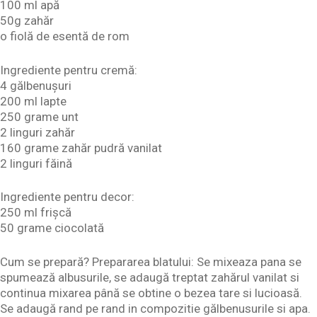
100 ml apă
50g zahăr
o fiolă de esentă de rom
Ingrediente pentru cremă:
4 gălbenușuri
200 ml lapte
250 grame unt
2 linguri zahăr
160 grame zahăr pudră vanilat
2 linguri făină
Ingrediente pentru decor:
250 ml frișcă
50 grame ciocolată
Cum se prepară? Prepararea blatului: Se mixeaza pana se
spumează albusurile, se adaugă treptat zahărul vanilat si
continua mixarea până se obtine o bezea tare si lucioasă.
Se adaugă rand pe rand in compozitie gălbenusurile si apa.