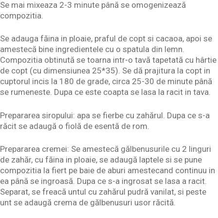
Se mai mixeaza 2-3 minute până se omogenizează
compozitia.
Se adauga făina in ploaie, praful de copt si cacaoa, apoi se
amestecă bine ingredientele cu o spatula din lemn.
Compozitia obtinută se toarna intr-o tavă tapetată cu hârtie
de copt (cu dimensiunea 25*35). Se dă prajitura la copt in
cuptorul incis la 180 de grade, circa 25-30 de minute până
se rumeneste. Dupa ce este coapta se lasa la racit in tava.
Prepararea siropului: apa se fierbe cu zahărul. Dupa ce s-a
răcit se adaugă o fiolă de esentă de rom.
Prepararea cremei: Se amestecă gălbenusurile cu 2 linguri
de zahăr, cu făina in ploaie, se adaugă laptele si se pune
compozitia la fiert pe baie de aburi amestecand continuu in
ea până se ingroasă. Dupa ce s-a ingrosat se lasa a racit.
Separat, se freacă untul cu zahărul pudră vanilat, si peste
unt se adaugă crema de gălbenusuri usor răcită.