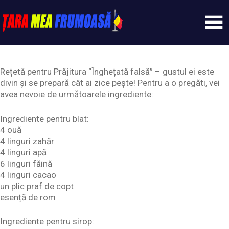
Skip
to
content
Tarameafrumoasa
Rețetă pentru Prăjitura “Înghețată falsă” – gustul ei este
divin și se prepară cât ai zice pește! Pentru a o pregăti, vei
avea nevoie de următoarele ingrediente:
Ingrediente pentru blat:
4 ouă
4 linguri zahăr
4 linguri apă
6 linguri făină
4 linguri cacao
un plic praf de copt
esență de rom
Ingrediente pentru sirop: