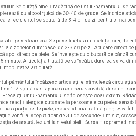
tului: Se curăță bine 1 rădăcină de untul -pământului, se rad
mpletează cu alcool/țuică de 30-40 de grade. Se închide sticl
 care recipientul se scutură de 3-4 ori pe zi, pentru o mai bună
eparatul prin stoarcere. Se pune tinctura în sticluțe mici, de c
ări ale zonelor dureroase, de 2-3 ori pe zi. Aplicare direct pe
ică apoi direct pe piele. Se învelește cu o bucată de pânză cu
 minute. Articulația tratată se va încălzi, durerea se va dim
ți mobilitatea articulară.
tul-pământului încălzesc articulațiile, stimulează circulația
 de 1-2 săptămâni apare o reducere sensibilă durerilor reum
ilor. Precauții Untul-pământului se folosește doar extern. Rădă
ice reacții alergice cutanate la persoanele cu pielea sensibi
oar pe o porțiune de piele, crescând aria tratată progresiv. Înt
cațiile vor fi la început doar de 30 de secunde-1 minut, crescâ
ția de arsură, leziuni la nivelul pielii. Sursa – topremediinat