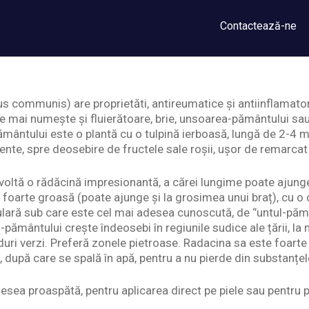
Contactează-ne
 communis) are proprietăti, antireumatice și antiinflamator
e mai numește și fluierătoare, brie, unsoarea-pământului sau
ântului este o plantă cu o tulpină ierboasă, lungă de 2-4 met
dente, spre deosebire de fructele sale roșii, ușor de remarca
voltă o rădăcină impresionantă, a cărei lungime poate ajung
 foarte groasă (poate ajunge și la grosimea unui braț), cu o
ară sub care este cel mai adesea cunoscută, de ‘’untul-pămân
-pământului crește îndeosebi în regiunile sudice ale țării, la 
duri verzi. Preferă zonele pietroase. Radacina sa este foarte 
upă care se spală în apă, pentru a nu pierde din substanțe
sea proaspătă, pentru aplicarea direct pe piele sau pentru pr