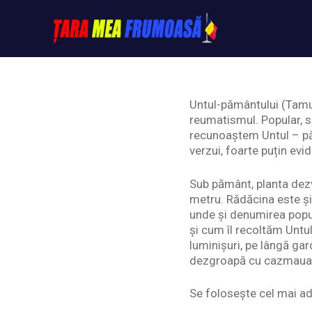
Skip
to
content
Tarameafrumoasa
Untul-pământului (Tamus
reumatismul. Popular, s
recunoaștem Untul – păm
verzui, foarte puțin evi
Sub pământ, planta dez
metru. Rădăcina este și
unde și denumirea popul
și cum îl recoltăm Untul
luminișuri, pe lângă gar
dezgroapă cu cazmaua, d
Se folosește cel mai ade