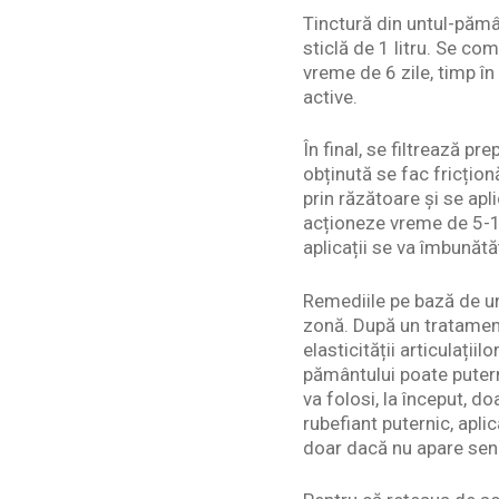
Tinctură din untul-pămân
sticlă de 1 litru. Se co
vreme de 6 zile, timp în
active.
În final, se filtrează pr
obținută se fac fricțion
prin răzătoare și se apl
acționeze vreme de 5-15
aplicații se va îmbunătă
Remediile pe bază de un
zonă. După un tratament
elasticității articulați
pământului poate putern
va folosi, la început, d
rubefiant puternic, apli
doar dacă nu apare senza