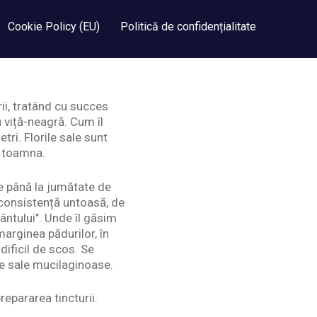
Cookie Policy (EU)
Politică de confidențialitate
ii, tratând cu succes
 viță-neagră. Cum îl
ri. Florile sale sunt
t toamna.
e până la jumătate de
 consistență untoasă, de
tului’’. Unde îl găsim
marginea pădurilor, în
dificil de scos. Se
le sale mucilaginoase.
epararea tincturii.