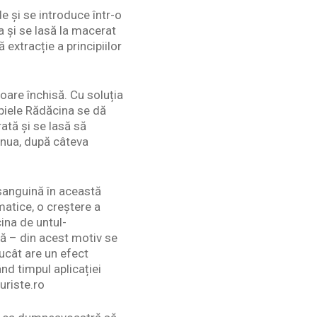
e și se introduce într-o
a și se lasă la macerat
 extracție a principiilor
uloare închisă. Cu soluția
 piele Rădăcina se dă
rată și se lasă să
inua, după câteva
 sanguină în această
atice, o creștere a
cina de untul-
lă – din acest motiv se
rucât are un efect
nd timpul aplicației
uriste.ro