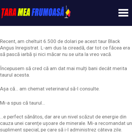
Skip
to
content
Tarameafrumoasa
Recent, am cheltuit 6.500 de dolari pe acest taur Black
Angus înregistrat. L-am dus la cireadă, dar tot ce făcea era
să pască iarbă și nici măcar nu se uita la vreo vacă.
Începusem să cred că am dat mai mulți bani decât merita
taurul acesta.
Așa că… am chemat veterinarul să-l consulte.
Mi-a spus că taurul…
…e perfect sănătos, dar are un nivel scăzut de energie din
cauza unei carențe ușoare de minerale. Mi-a recomandat un
supliment special, pe care să i-l administrez câteva zile.