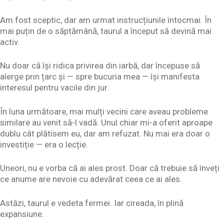
Am fost sceptic, dar am urmat instrucțiunile întocmai. În
mai puțin de o săptămână, taurul a început să devină mai
activ.
Nu doar că își ridica privirea din iarbă, dar începuse să
alerge prin țarc și — spre bucuria mea — își manifesta
interesul pentru vacile din jur.
În luna următoare, mai mulți vecini care aveau probleme
similare au venit să-l vadă. Unul chiar mi-a oferit aproape
dublu cât plătisem eu, dar am refuzat. Nu mai era doar o
investiție — era o lecție.
Uneori, nu e vorba că ai ales prost. Doar că trebuie să înveți
ce anume are nevoie cu adevărat ceea ce ai ales.
Astăzi, taurul e vedeta fermei. Iar cireada, în plină
expansiune.