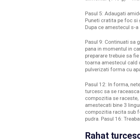
Pasul 5: Adaugati amido
Puneti cratita pe foc si
Dupa ce amestecul s-a i
Pasul 9: Continuati sa g
pana in momentul in car
preparare trebuie sa fi
toarna amestecul cald d
pulverizati forma cu ap
Pasul 12: In forma, nete
turcesc sa se raceasca 
compozitia se raceste, p
amestecati bine 3 lingu
compozitia racita sub f
pudra. Pasul 16: Treaba
Rahat turcesc