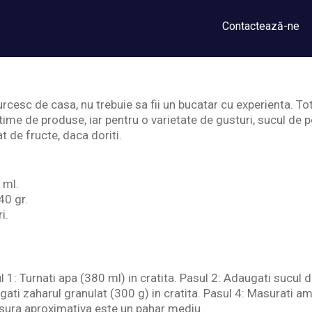
Contactează-ne
urcesc de casa, nu trebuie sa fii un bucatar cu experienta. To
ime de produse, iar pentru o varietate de gusturi, sucul de p
t de fructe, daca doriti.
 ml.
0 gr.
i.
 1: Turnati apa (380 ml) in cratita. Pasul 2: Adaugati sucul 
ugati zaharul granulat (300 g) in cratita. Pasul 4: Masurati 
sura aproximativa este un pahar mediu .