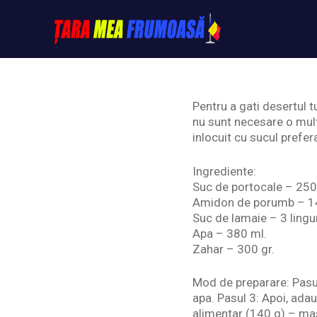
Skip
to
content
Tarameafrumoasa
Pentru a gati desertul t
nu sunt necesare o mult
inlocuit cu sucul prefera
Ingrediente:
Suc de portocale – 250
Amidon de porumb – 14
Suc de lamaie – 3 lingur
Apa – 380 ml.
Zahar – 300 gr.
Mod de preparare: Pasul
apa. Pasul 3: Apoi, ada
alimentar (140 g) – ma