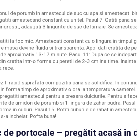
nul de porumb in amestecul de suc cu apa si amestecati bine
 gatiti amestecand constant cu un tel. Pasul 7: Gatiti pana se
ngrosat, adaugati 3 lingurite de suc de lamaie. Se amesteca
atiti la foc mic. Amestecati constant cu o lingura in timpul ga
e masa devine fluida si transparenta. Apoi dati cratita de pe
e de aproximativ 13-17 minute. Pasul 11: Dupa ce se indepart
in cratita intr-o forma cu peretii de 2-3 cm inaltime. Inaint
a rece.
ziti rapid suprafata compozitia pana se solidifica. In continua
in forma timp de aproximativ o ora la temperatura camerei. 
regatiti amestecul pentru a presara dulciurile. Pentru a face 
rite de amidon de porumb si 1 lingura de zahar pudra. Pasul 1
orma in cuburi. Pasul 15: Rotiti cuburile de rahat in amestec
 s-a incheiat. Pofta buna!
 de portocale – pregătit acasă în 