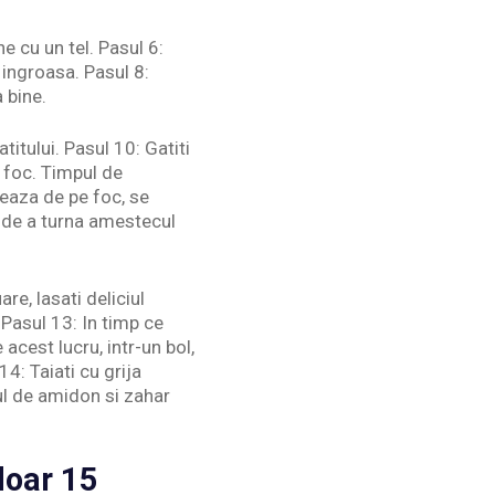
 cu un tel. Pasul 6:
 ingroasa. Pasul 8:
 bine.
titului. Pasul 10: Gatiti
 foc. Timpul de
eaza de pe foc, se
e de a turna amestecul
re, lasati deliciul
Pasul 13: In timp ce
acest lucru, intr-un bol,
4: Taiati cu grija
ul de amidon si zahar
doar 15