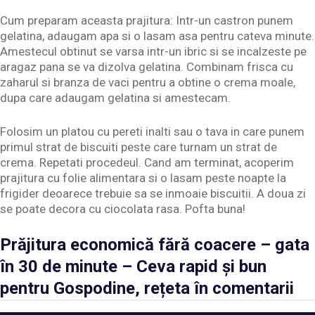
Cum preparam aceasta prajitura: Intr-un castron punem
gelatina, adaugam apa si o lasam asa pentru cateva minute.
Amestecul obtinut se varsa intr-un ibric si se incalzeste pe
aragaz pana se va dizolva gelatina. Combinam frisca cu
zaharul si branza de vaci pentru a obtine o crema moale,
dupa care adaugam gelatina si amestecam.
Folosim un platou cu pereti inalti sau o tava in care punem
primul strat de biscuiti peste care turnam un strat de
crema. Repetati procedeul. Cand am terminat, acoperim
prajitura cu folie alimentara si o lasam peste noapte la
frigider deoarece trebuie sa se inmoaie biscuitii. A doua zi
se poate decora cu ciocolata rasa. Pofta buna!
Prăjitura economică fără coacere – gata
în 30 de minute – Ceva rapid și bun
pentru Gospodine, rețeta în comentarii