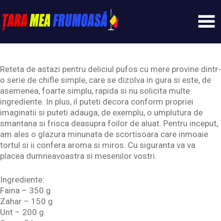
Skip
to
content
Tarameafrumoasa
Reteta de astazi pentru deliciul pufos cu mere provine dintr-
o serie de chifle simple, care se dizolva in gura si este, de
asemenea, foarte simplu, rapida si nu solicita multe
ingrediente. In plus, il puteti decora conform propriei
imaginatii si puteti adauga, de exemplu, o umplutura de
smantana si frisca deasupra foilor de aluat. Pentru inceput,
am ales o glazura minunata de scortisoara care inmoaie
tortul si ii confera aroma si miros. Cu siguranta va va
placea dumneavoastra si mesenilor vostri.
Ingrediente:
Faina – 350 g
Zahar – 150 g
Unt – 200 g