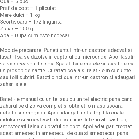
Oua – 5 buc
Praf de copt – 1 pliculet
Mere dulci – 1 kg
Scortisoara – 1/2 lingurita
Zahar – 100 g
Apa – Dupa cum este necesar
Mod de preparare: Puneti untul intr-un castron adecvat si
lasati-l sa se dizolve in cuptorul cu microunde. Apoi lasati-l
sa se raceasca din nou. Spalati bine merele si uscati-le cu
un prosop de hartie. Curatati coaja si taiati-le in cubulete
sau felii subtiri. Bateti cinci oua intr-un castron si adaugati
zahar la ele.
Bateti-le manual cu un tel sau cu un tel electric pana cand
zaharul se dizolva complet si obtineti o masa usoara
neteda si omogena. Apoi adaugati untul topit la ouale
indulcite si amestecati din nou bine. Intr-un alt castron,
amestecati faina cu praful de copt. Apoi adaugati treptat
acest amestec in amestecul de oua si amestecati pana