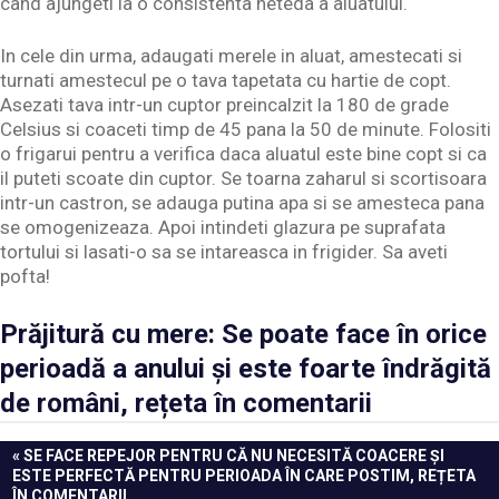
cand ajungeti la o consistenta neteda a aluatului.
In cele din urma, adaugati merele in aluat, amestecati si
turnati amestecul pe o tava tapetata cu hartie de copt.
Asezati tava intr-un cuptor preincalzit la 180 de grade
Celsius si coaceti timp de 45 pana la 50 de minute. Folositi
o frigarui pentru a verifica daca aluatul este bine copt si ca
il puteti scoate din cuptor. Se toarna zaharul si scortisoara
intr-un castron, se adauga putina apa si se amesteca pana
se omogenizeaza. Apoi intindeti glazura pe suprafata
tortului si lasati-o sa se intareasca in frigider. Sa aveti
pofta!
Prăjitură cu mere: Se poate face în orice
perioadă a anului și este foarte îndrăgită
de români, rețeta în comentarii
Navigare
PREVIOUS
SE FACE REPEJOR PENTRU CĂ NU NECESITĂ COACERE ȘI
POST:
ESTE PERFECTĂ PENTRU PERIOADA ÎN CARE POSTIM, REȚETA
în
ÎN COMENTARII