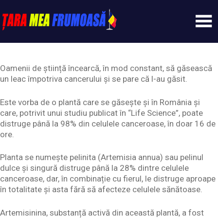
Skip
to
content
Tarameafrumoasa
Oamenii de știință încearcă, în mod constant, să găsească
un leac împotriva cancerului și se pare că l-au găsit.
Este vorba de o plantă care se găsește și în România și
care, potrivit unui studiu publicat în “Life Science”, poate
distruge până la 98% din celulele canceroase, în doar 16 de
ore.
Planta se numește pelinita (Artemisia annua) sau pelinul
dulce și singură distruge până la 28% dintre celulele
canceroase, dar, în combinație cu fierul, le distruge aproape
în totalitate și asta fără să afecteze celulele sănătoase.
Artemisinina, substanță activă din această plantă, a fost