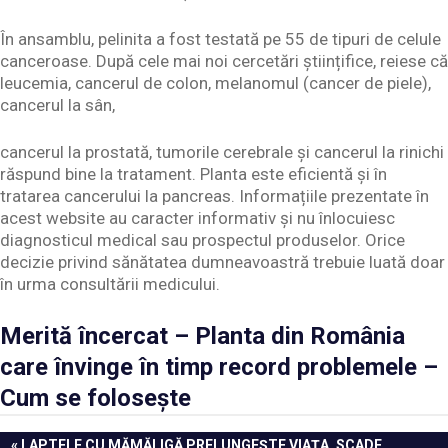
În ansamblu, pelinita a fost testată pe 55 de tipuri de celule
canceroase. După cele mai noi cercetări științifice, reiese că
leucemia, cancerul de colon, melanomul (cancer de piele),
cancerul la sân,
cancerul la prostată, tumorile cerebrale și cancerul la rinichi
răspund bine la tratament. Planta este eficientă și în
tratarea cancerului la pancreas. Informațiile prezentate în
acest website au caracter informativ și nu înlocuiesc
diagnosticul medical sau prospectul produselor. Orice
decizie privind sănătatea dumneavoastră trebuie luată doar
în urma consultării medicului.
Merită încercat – Planta din România
care învinge în timp record problemele –
Cum se folosește
Navigare
PREVIOUS
LAPTELE CU MĂMĂLIGĂ PRELUNGEȘTE VIAȚA, SCADE