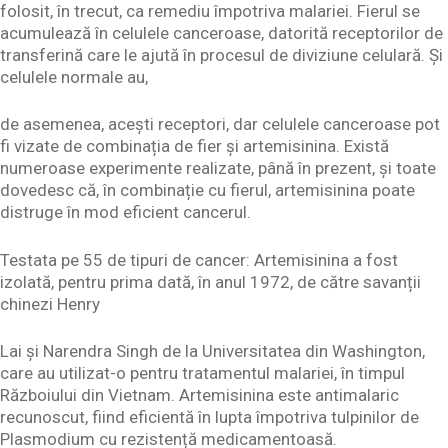
folosit, în trecut, ca remediu împotriva malariei. Fierul se
acumulează în celulele canceroase, datorită receptorilor de
transferină care le ajută în procesul de diviziune celulară. Și
celulele normale au,
de asemenea, acești receptori, dar celulele canceroase pot
fi vizate de combinația de fier și artemisinina. Există
numeroase experimente realizate, până în prezent, și toate
dovedesc că, în combinație cu fierul, artemisinina poate
distruge în mod eficient cancerul.
Testata pe 55 de tipuri de cancer: Artemisinina a fost
izolată, pentru prima dată, în anul 1972, de către savanții
chinezi Henry
Lai și Narendra Singh de la Universitatea din Washington,
care au utilizat-o pentru tratamentul malariei, în timpul
Războiului din Vietnam. Artemisinina este antimalaric
recunoscut, fiind eficientă în lupta împotriva tulpinilor de
Plasmodium cu rezistență medicamentoasă.