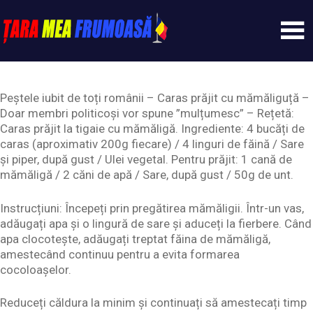
Skip
to
content
Tarameafrumoasa
Peștele iubit de toți românii – Caras prăjit cu mămăliguță –
Doar membri politicoși vor spune ”mulțumesc” – Rețetă:
Caras prăjit la tigaie cu mămăligă. Ingrediente: 4 bucăți de
caras (aproximativ 200g fiecare) / 4 linguri de făină / Sare
și piper, după gust / Ulei vegetal. Pentru prăjit: 1 cană de
mămăligă / 2 căni de apă / Sare, după gust / 50g de unt.
Instrucțiuni: Începeți prin pregătirea mămăligii. Într-un vas,
adăugați apa și o lingură de sare și aduceți la fierbere. Când
apa clocotește, adăugați treptat făina de mămăligă,
amestecând continuu pentru a evita formarea
cocoloașelor.
Reduceți căldura la minim și continuați să amestecați timp