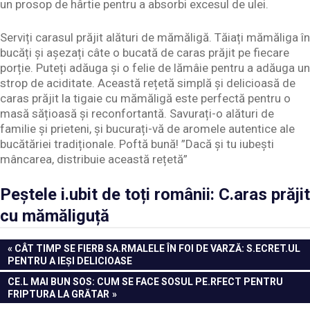
un prosop de hârtie pentru a absorbi excesul de ulei.
Serviți carasul prăjit alături de mămăligă. Tăiați mămăliga în
bucăți și așezați câte o bucată de caras prăjit pe fiecare
porție. Puteți adăuga și o felie de lămâie pentru a adăuga un
strop de aciditate. Această rețetă simplă și delicioasă de
caras prăjit la tigaie cu mămăligă este perfectă pentru o
masă sățioasă și reconfortantă. Savurați-o alături de
familie și prieteni, și bucurați-vă de aromele autentice ale
bucătăriei tradiționale. Poftă bună! ”Dacă și tu iubești
mâncarea, distribuie această rețetă”
Peștele i.ubit de toți românii: C.aras prăjit
cu mămăliguță
Navigare
PREVIOUS
CÂT TIMP SE FIERB SA.RMALELE ÎN FOI DE VARZĂ: S.ECRET.UL
POST:
PENTRU A IEȘI DELICIOASE
în
NEXT
CE.L MAI BUN SOS: CUM SE FACE SOSUL PE.RFECT PENTRU
articole
POST:
FRIPTURA LA GRĂTAR