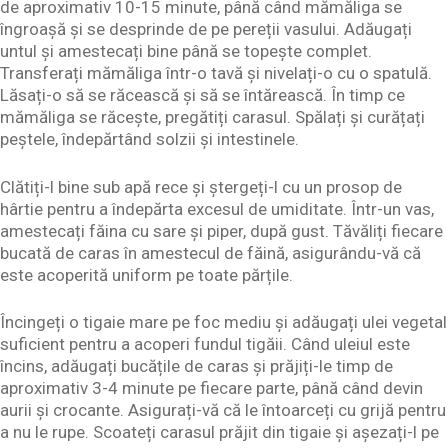
de aproximativ 10-15 minute, până când mămăliga se
îngroașă și se desprinde de pe pereții vasului. Adăugați
untul și amestecați bine până se topește complet.
Transferați mămăliga într-o tavă și nivelați-o cu o spatulă.
Lăsați-o să se răcească și să se întărească. În timp ce
mămăliga se răcește, pregătiți carasul. Spălați și curățați
peștele, îndepărtând solzii și intestinele.
Clătiți-l bine sub apă rece și ștergeți-l cu un prosop de
hârtie pentru a îndepărta excesul de umiditate. Într-un vas,
amestecați făina cu sare și piper, după gust. Tăvăliți fiecare
bucată de caras în amestecul de făină, asigurându-vă că
este acoperită uniform pe toate părțile.
Încingeți o tigaie mare pe foc mediu și adăugați ulei vegetal
suficient pentru a acoperi fundul tigăii. Când uleiul este
încins, adăugați bucățile de caras și prăjiți-le timp de
aproximativ 3-4 minute pe fiecare parte, până când devin
aurii și crocante. Asigurați-vă că le întoarceți cu grijă pentru
a nu le rupe. Scoateți carasul prăjit din tigaie și așezați-l pe