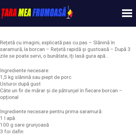
Skip
to
content
Tarameafrumoasa
Rețetă cu imagini, explicată pas cu pas – Slănină în
saramură, la borcan – Rețetă rapidă și gustoasă – După 3
zile se poate servi, o bunătate, îți lasă gura apă…
Ingrediente necesare:
1,5 kg slănină sau piept de porc
Usturoi după gust
Câte un fir de mărar și de pătrunjel în fiecare borcan –
opțional
Ingrediente necesare pentru prima saramură:
1 l apă
100 g sare grunjoasă
3 foi dafin