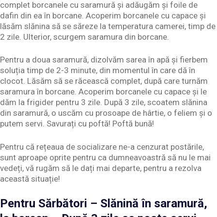
complet borcanele cu saramură și adăugăm și foile de
dafin din ea în borcane. Acoperim borcanele cu capace și
lăsăm slănina să se săreze la temperatura camerei, timp de
2 zile. Ulterior, scurgem saramura din borcane.
Pentru a doua saramură, dizolvăm sarea în apă și fierbem
soluția timp de 2-3 minute, din momentul în care dă în
clocot. Lăsăm să se răcească complet, după care turnăm
saramura în borcane. Acoperim borcanele cu capace și le
dăm la frigider pentru 3 zile. După 3 zile, scoatem slănina
din saramură, o uscăm cu prosoape de hârtie, o feliem și o
putem servi. Savurați cu poftă! Poftă bună!
Pentru că rețeaua de socializare ne-a cenzurat postările,
sunt aproape oprite pentru ca dumneavoastră să nu le mai
vedeți, vă rugăm să le dați mai departe, pentru a rezolva
această situație!
Pentru Sărbători – Slănină în saramură,