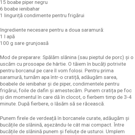
15 boabe piper negru
6 boabe ienibahar
1 linguriță condimente pentru frigărui
Ingrediente necesare pentru a doua saramură:
1 l apă
100 g sare grunjoasă
Mod de preparare: Spălăm slănina (sau pieptul de porc) și o
uscăm cu prosoape de hârtie. O tăiem în bucăți potrivite
pentru borcanul pe care îl vom folosi. Pentru prima
saramură, turnăm apa într-o cratiță, adăugăm sarea,
boabele de ienibahar și de piper, condimentele pentru
frigărui, foile de dafin și amestecăm. Punem cratița pe foc
și din momentul în care dă în clocot, o fierbem timp de 3-4
minute. După fierbere, o lăsăm să se răcească.
Punem firele de verdeață în borcanele curate, adăugăm și
bucățile de slănină, așezându-le cât mai compact. Între
bucățile de slănină punem și feliuțe de usturoi. Umplem