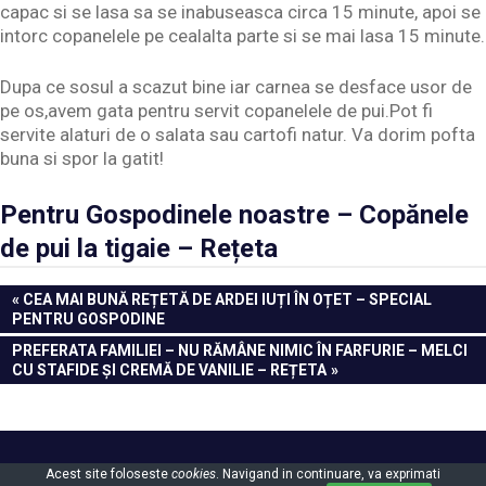
capac si se lasa sa se inabuseasca circa 15 minute, apoi se
intorc copanelele pe cealalta parte si se mai lasa 15 minute.
Dupa ce sosul a scazut bine iar carnea se desface usor de
pe os,avem gata pentru servit copanelele de pui.Pot fi
servite alaturi de o salata sau cartofi natur. Va dorim pofta
buna si spor la gatit!
Pentru Gospodinele noastre – Copănele
de pui la tigaie – Rețeta
Navigare
PREVIOUS
CEA MAI BUNĂ REȚETĂ DE ARDEI IUȚI ÎN OȚET – SPECIAL
POST:
PENTRU GOSPODINE
în
NEXT
PREFERATA FAMILIEI – NU RĂMÂNE NIMIC ÎN FARFURIE – MELCI
articole
POST:
CU STAFIDE ȘI CREMĂ DE VANILIE – REȚETA
Powered by
WordPress
and
Gridbox
.
Acest site foloseste
cookies
. Navigand in continuare, va exprimati