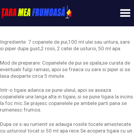
Skip
to
content
Tarameafrumoasa
Ingrediente: 7 copanele de pui,100 ml ulei sau untura, sare
si piper dupa gust,2 rosii, 2 catei de usturoi, 50 ml apa
Mod de preparare: Copanelele de pui se spala,se curata de
eventualii fulgi ramasi, apoi se freaca cu sare si piper si se
lasa deoparte circa 5 minute.
Intr-o tigaie adanca se pune uleiul, apoi se aseaza
copanelele una langa alta in tigaie, si se pune tigaia la incins
la foc mic.Se prajesc copanelele pe ambele parti pana se
rumenesc frumos.
Dupa ce s-au rumenit se adauga rosiile tocate amestecate
cu usturoiul tocat si 50 ml apa rece.Se acopera tigaia cu un