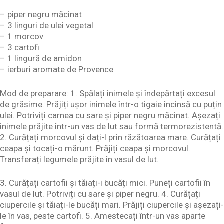
– piper negru măcinat
– 3 linguri de ulei vegetal
– 1 morcov
– 3 cartofi
– 1 lingură de amidon
– ierburi aromate de Provence
Mod de preparare: 1. Spălați inimele și îndepărtați excesul
de grăsime. Prăjiți ușor inimele într-o tigaie încinsă cu puțin
ulei. Potriviți carnea cu sare și piper negru măcinat. Așezați
inimele prăjite într-un vas de lut sau formă termorezistentă.
2. Curățați morcovul și dați-l prin răzătoarea mare. Curățați
ceapa și tocați-o mărunt. Prăjiți ceapa și morcovul.
Transferați legumele prăjite în vasul de lut.
3. Curățați cartofii și tăiați-i bucăți mici. Puneți cartofii în
vasul de lut. Potriviți cu sare și piper negru. 4. Curățați
ciupercile și tăiați-le bucăți mari. Prăjiți ciupercile și așezați-
le în vas, peste cartofi. 5. Amestecați într-un vas aparte