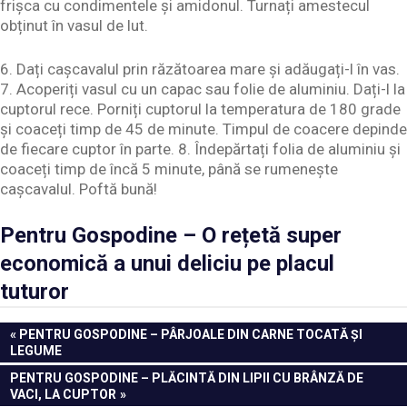
frișca cu condimentele și amidonul. Turnați amestecul
obținut în vasul de lut.
6. Dați cașcavalul prin răzătoarea mare și adăugați-l în vas.
7. Acoperiți vasul cu un capac sau folie de aluminiu. Dați-l la
cuptorul rece. Porniți cuptorul la temperatura de 180 grade
și coaceți timp de 45 de minute. Timpul de coacere depinde
de fiecare cuptor în parte. 8. Îndepărtați folia de aluminiu și
coaceți timp de încă 5 minute, până se rumenește
cașcavalul. Poftă bună!
Pentru Gospodine – O rețetă super
economică a unui deliciu pe placul
tuturor
Navigare
PREVIOUS
PENTRU GOSPODINE – PÂRJOALE DIN CARNE TOCATĂ ȘI
POST:
LEGUME
în
NEXT
PENTRU GOSPODINE – PLĂCINTĂ DIN LIPII CU BRÂNZĂ DE
articole
POST:
VACI, LA CUPTOR