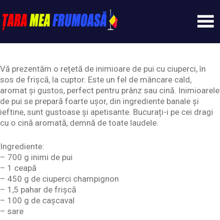
Skip
to
content
Tarameafrumoasa
Vă prezentăm o rețetă de inimioare de pui cu ciuperci, în
sos de frișcă, la cuptor. Este un fel de mâncare cald,
aromat și gustos, perfect pentru prânz sau cină. Inimioarele
de pui se prepară foarte ușor, din ingrediente banale și
ieftine, sunt gustoase și apetisante. Bucurați-i pe cei dragi
cu o cină aromată, demnă de toate laudele.
Ingrediente:
– 700 g inimi de pui
– 1 ceapă
– 450 g de ciuperci champignon
– 1,5 pahar de frișcă
– 100 g de cașcaval
– sare