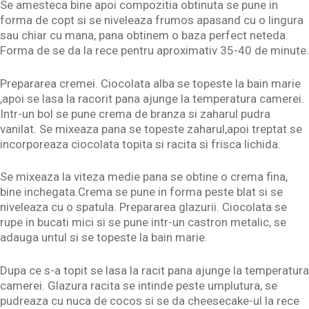
Se amesteca bine apoi compozitia obtinuta se pune in
forma de copt si se niveleaza frumos apasand cu o lingura
sau chiar cu mana, pana obtinem o baza perfect neteda.
Forma de se da la rece pentru aproximativ 35-40 de minute.
Prepararea cremei. Ciocolata alba se topeste la bain marie
,apoi se lasa la racorit pana ajunge la temperatura camerei.
Intr-un bol se pune crema de branza si zaharul pudra
vanilat. Se mixeaza pana se topeste zaharul,apoi treptat se
incorporeaza ciocolata topita si racita si frisca lichida.
Se mixeaza la viteza medie pana se obtine o crema fina,
bine inchegata.Crema se pune in forma peste blat si se
niveleaza cu o spatula. Prepararea glazurii. Ciocolata se
rupe in bucati mici si se pune intr-un castron metalic, se
adauga untul si se topeste la bain marie.
Dupa ce s-a topit se lasa la racit pana ajunge la temperatura
camerei. Glazura racita se intinde peste umplutura, se
pudreaza cu nuca de cocos si se da cheesecake-ul la rece