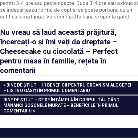
pentru 3-4 ore sau peste noapte. Dupa 3-4 ore sau a doua zi
se indeparteaza forma de copt si se poate portiona cu un
cutit cu lama lunga. Va dorim pofta buna si spor la gatit!
Nu vreau să laud această prăjitură,
încercați-o și îmi veți da dreptate –
Cheesecake cu ciocolată – Perfect
pentru masa în familie, rețeta în
comentarii
Navigare
PREVIOUS
BINE DE ȘTIUT – 11 BENEFICII PENTRU ORGANISM ALE CEPEI
POST:
– LISTA O GĂSIȚI ÎN PRIMUL COMENTARIU
în
NEXT
BINE DE ȘTIUT – CE SE ÎNTÂMPLĂ ÎN CORPUL TĂU CÂND
articole
POST:
MĂNÂNCI GOGONELE MURATE – BENEFICIILE ÎN PRIMUL
COMENTARIU