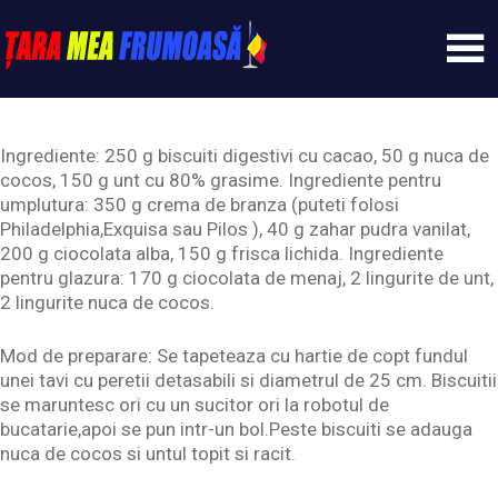
Skip
to
content
Tarameafrumoasa
Ingrediente: 250 g biscuiti digestivi cu cacao, 50 g nuca de
cocos, 150 g unt cu 80% grasime. Ingrediente pentru
umplutura: 350 g crema de branza (puteti folosi
Philadelphia,Exquisa sau Pilos ), 40 g zahar pudra vanilat,
200 g ciocolata alba, 150 g frisca lichida. Ingrediente
pentru glazura: 170 g ciocolata de menaj, 2 lingurite de unt,
2 lingurite nuca de cocos.
Mod de preparare: Se tapeteaza cu hartie de copt fundul
unei tavi cu peretii detasabili si diametrul de 25 cm. Biscuitii
se maruntesc ori cu un sucitor ori la robotul de
bucatarie,apoi se pun intr-un bol.Peste biscuiti se adauga
nuca de cocos si untul topit si racit.